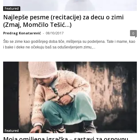
Featured
Najlepše pesme (recitacije) za decu o zimi
(Zmaj, Momčilo Tešić…)
Predrag Konatarević
-
08/10/2017
0
Što se zime kao godišnjeg doba tiče, mišljenja su podeljena. Tate i mame, kao
i bake i deke ne očekuju baš sa oduševljenjem zimu,...
Featured
Moja omiljena igračka – sastavi za osnovnu