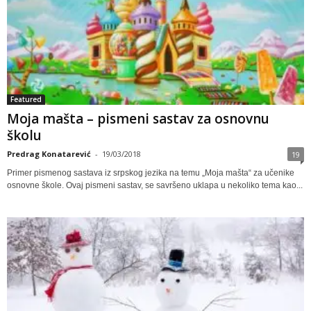
Featured
Moja mašta – pismeni sastav za osnovnu
školu
Predrag Konatarević
-
19/03/2018
19
Primer pismenog sastava iz srpskog jezika na temu „Moja mašta“ za učenike
osnovne škole. Ovaj pismeni sastav, se savršeno uklapa u nekoliko tema kao...