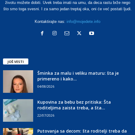
životu možete dobiti. Uvek treba imati na umu, da deca rastu brže nego
što smo toga svesni. I za samo jedan treptaj oka, oni će već postati ljudi.
Kontaktirajte nas:
info@mojedete.info
JOŠ VESTI
Šminka za malu i veliku maturu: šta je
primereno i kako...
04/08/2026
Kupovina za bebu bez pritiska: Šta
roditeljima zaista treba, a šta...
22/07/2026
Putovanja sa decom: šta roditelji treba da