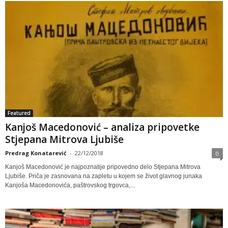
Featured
Kanjoš Macedonović – analiza pripovetke
Stjepana Mitrova Ljubiše
Predrag Konatarević
-
22/12/2018
0
Kanjoš Macedonović je najpoznatije pripovedno delo Stjepana Mitrova
Ljubiše. Priča je zasnovana na zapletu u kojem se život glavnog junaka
Kanjoša Macedonovića, paštrovskog trgovca,...