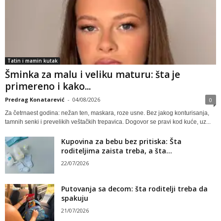
Tatin i mamin kutak
Šminka za malu i veliku maturu: šta je
primereno i kako...
Predrag Konatarević
-
04/08/2026
0
Za četrnaest godina: nežan ten, maskara, roze usne. Bez jakog konturisanja,
tamnih senki i prevelikih veštačkih trepavica. Dogovor se pravi kod kuće, uz...
Kupovina za bebu bez pritiska: Šta
roditeljima zaista treba, a šta...
22/07/2026
Putovanja sa decom: šta roditelji treba da
spakuju
21/07/2026