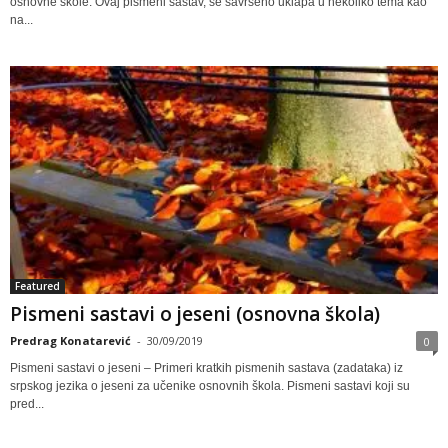
osnovne škole. Ovaj pismeni sastav, se savršeno uklapa u nekoliko tema kao
na...
Featured
Pismeni sastavi o jeseni (osnovna škola)
Predrag Konatarević
-
30/09/2019
0
Pismeni sastavi o jeseni – Primeri kratkih pismenih sastava (zadataka) iz
srpskog jezika o jeseni za učenike osnovnih škola. Pismeni sastavi koji su
pred...