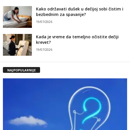
Kako održavati dušek u dečijoj sobi čistim i
bezbednim za spavanje?
19/07/2026
Kada je vreme da temeljno očistite dečiji
krevet?
19/07/2026
NAJPOPULARNIJE