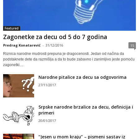
Featured
Zagonetke za decu od 5 do 7 godina
Predrag Konatarević
-
31/12/2016
15
Riznica narodne mudrosti prepuna je dragocenosti. Jedan od načina da
podstaknete dete da razmišlja a da to bude zabavno i zanimljivo jeste pomoću
zagonetki....
Narodne pitalice za decu sa odgovorima
27/11/2017
Srpske narodne brzalice za decu, definicija i
primeri
20/01/2017
“Jesen u mom kraju” – pismeni sastav iz