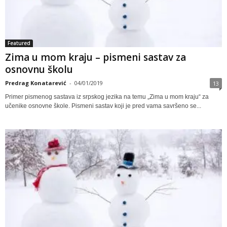
Featured
Zima u mom kraju – pismeni sastav za
osnovnu školu
Predrag Konatarević
-
04/01/2019
13
Primer pismenog sastava iz srpskog jezika na temu „Zima u mom kraju“ za
učenike osnovne škole. Pismeni sastav koji je pred vama savršeno se...