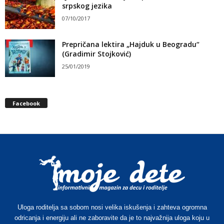
srpskog jezika
07/10/2017
Prepričana lektira „Hajduk u Beogradu“
(Gradimir Stojković)
25/01/2019
Facebook
Uloga roditelja sa sobom nosi velika iskušenja i zahteva ogromna
odricanja i energiju ali ne zaboravite da je to najvažnija uloga koju u