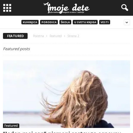
KUHINJICA
PORODICA
ŠKOLA
U SVETU KNJIGA
VESTI
FEATURED
Početna
Featured
Strana 2
Featured posts
Featured