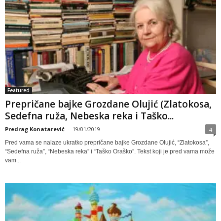
Featured
Prepričane bajke Grozdane Olujić (Zlatokosa,
Sedefna ruža, Nebeska reka i Taško...
Predrag Konatarević
-
19/01/2019
4
Pred vama se nalaze ukratko prepričane bajke Grozdane Olujić, “Zlatokosa”,
“Sedefna ruža”, “Nebeska reka” i “Taško Oraško”. Tekst koji je pred vama može
vam...