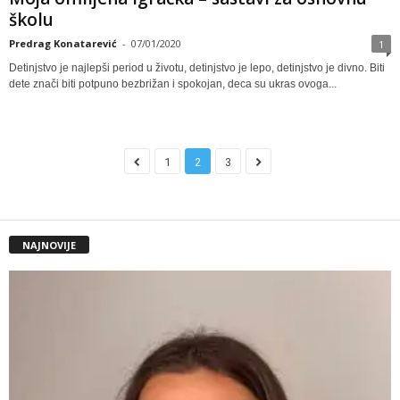
školu
Predrag Konatarević
-
07/01/2020
1
Detinjstvo je najlepši period u životu, detinjstvo je lepo, detinjstvo je divno. Biti
dete znači biti potpuno bezbrižan i spokojan, deca su ukras ovoga...
1
2
3
NAJNOVIJE