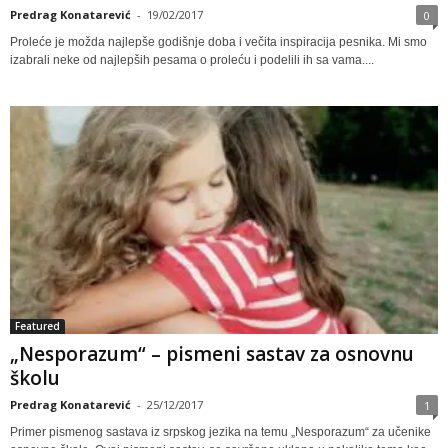
Predrag Konatarević
-
19/02/2017
0
Proleće je možda najlepše godišnje doba i večita inspiracija pesnika. Mi smo
izabrali neke od najlepših pesama o proleću i podelili ih sa vama....
Featured
„Nesporazum“ – pismeni sastav za osnovnu
školu
Predrag Konatarević
-
25/12/2017
1
Primer pismenog sastava iz srpskog jezika na temu „Nesporazum“ za učenike