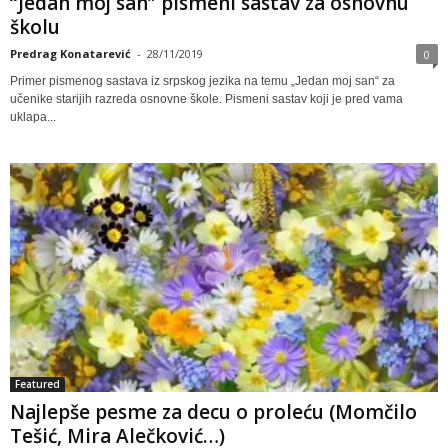
“Jedan moj san” pismeni sastav za osnovnu
školu
Predrag Konatarević
-
28/11/2019
0
Primer pismenog sastava iz srpskog jezika na temu „Jedan moj san“ za
učenike starijih razreda osnovne škole. Pismeni sastav koji je pred vama
uklapa...
Featured
Najlepše pesme za decu o proleću (Momčilo
Tešić, Mira Alečković…)