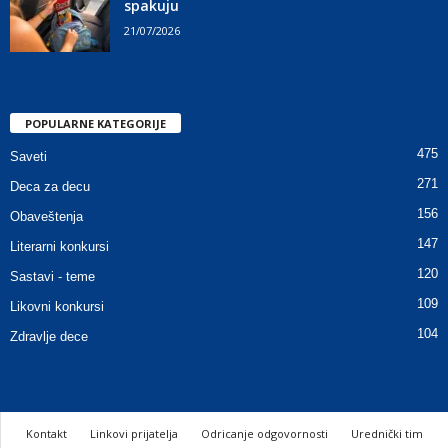
spakuju
21/07/2026
POPULARNE KATEGORIJE
475
Saveti
271
Deca za decu
156
Obaveštenja
147
Literarni konkursi
120
Sastavi - teme
109
Likovni konkursi
104
Zdravlje dece
Kontakt
Linkovi prijatelja
Odricanje odgovornosti
Urednički tim