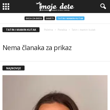
DECA ZA DECU
SAVETI
TATIN I MAMIN KUTAK
TATIN I MAMIN KUTAK
Početna
Porodica
Tatin i mamin kutak
Nema članaka za prikaz
NAJNOVIJE