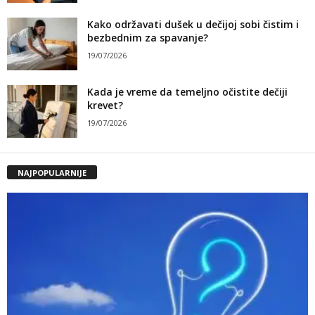
Kako održavati dušek u dečijoj sobi čistim i
bezbednim za spavanje?
19/07/2026
Kada je vreme da temeljno očistite dečiji
krevet?
19/07/2026
NAJPOPULARNIJE