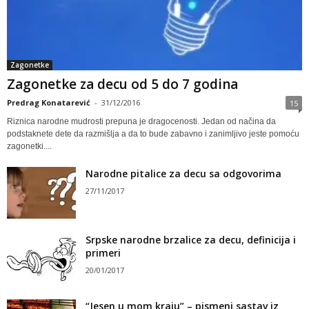
Zagonetke
Zagonetke za decu od 5 do 7 godina
Predrag Konatarević
-
31/12/2016
15
Riznica narodne mudrosti prepuna je dragocenosti. Jedan od načina da
podstaknete dete da razmišlja a da to bude zabavno i zanimljivo jeste pomoću
zagonetki....
Narodne pitalice za decu sa odgovorima
27/11/2017
Srpske narodne brzalice za decu, definicija i
primeri
20/01/2017
“Jesen u mom kraju” – pismeni sastav iz