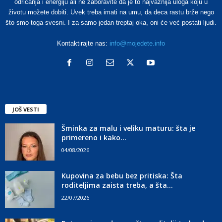
odricanja i energiju ali ne zaboravite da je to najvažnija uloga koju u
životu možete dobiti. Uvek treba imati na umu, da deca rastu brže nego
što smo toga svesni. I za samo jedan treptaj oka, oni će već postati ljudi.
Kontaktirajte nas:
info@mojedete.info
JOŠ VESTI
Šminka za malu i veliku maturu: šta je
primereno i kako...
04/08/2026
Kupovina za bebu bez pritiska: Šta
roditeljima zaista treba, a šta...
22/07/2026