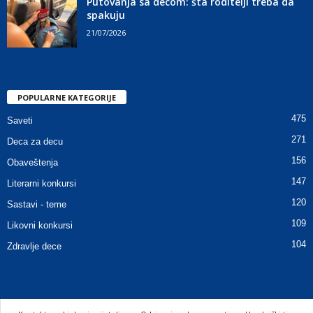
Putovanja sa decom: šta roditelji treba da
spakuju
21/07/2026
POPULARNE KATEGORIJE
475
Saveti
271
Deca za decu
156
Obaveštenja
147
Literarni konkursi
120
Sastavi - teme
109
Likovni konkursi
104
Zdravlje dece