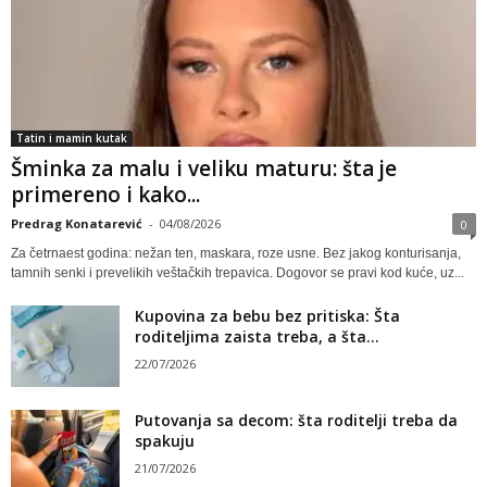
Tatin i mamin kutak
Šminka za malu i veliku maturu: šta je
primereno i kako...
Predrag Konatarević
-
04/08/2026
0
Za četrnaest godina: nežan ten, maskara, roze usne. Bez jakog konturisanja,
tamnih senki i prevelikih veštačkih trepavica. Dogovor se pravi kod kuće, uz...
Kupovina za bebu bez pritiska: Šta
roditeljima zaista treba, a šta...
22/07/2026
Putovanja sa decom: šta roditelji treba da
spakuju
21/07/2026