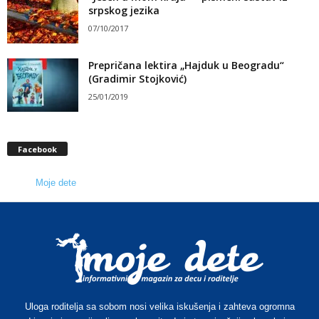
srpskog jezika
07/10/2017
Prepričana lektira „Hajduk u Beogradu“
(Gradimir Stojković)
25/01/2019
Facebook
Moje dete
Uloga roditelja sa sobom nosi velika iskušenja i zahteva ogromna