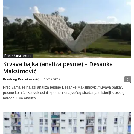
Prepričana lektira
Krvava bajka (analiza pesme) – Desanka
Maksimović
Predrag Konatarević
-
15/12/2018
0
Pred vama se nalazi analiza pesme Desanke Maksimović, “Krvava bajka”,
pesme koja će zauvek ostati spomenik najvećeg stradanja u istoriji srpskog
naroda. Ova analiza...