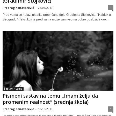
(Gradimir Stojković)
Predrag Konatarević
-
25/01/2019
0
Pred vama se nalazi ukratko prepričano delo Gradimira Stojkovića, “Hajduk u
Beogradu”. Tekst koji je pred vama može vam veoma dobro poslužiti i kao...
Sastavi - teme
Pismeni sastav na temu „Imam želju da
promenim realnost“ (srednja škola)
Predrag Konatarević
-
18/10/2018
0
Primer pismenog sastava iz srpskog jezika na temu „Imam želju da promenim