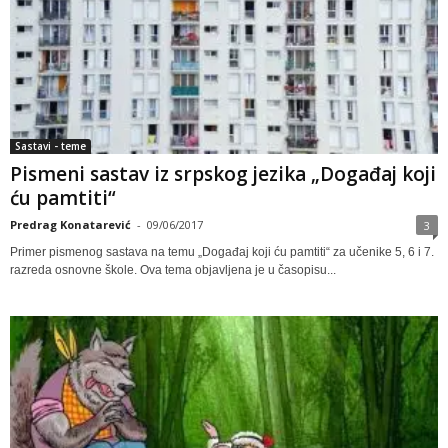
Sastavi - teme
Pismeni sastav iz srpskog jezika „Događaj koji
ću pamtiti“
Predrag Konatarević
-
09/06/2017
3
Primer pismenog sastava na temu „Događaj koji ću pamtiti“ za učenike 5, 6 i 7.
razreda osnovne škole. Ova tema objavljena je u časopisu...