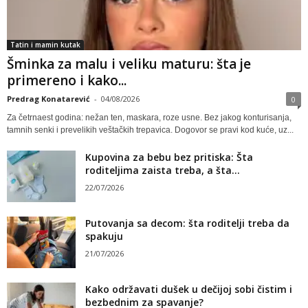
Tatin i mamin kutak
Šminka za malu i veliku maturu: šta je
primereno i kako...
Predrag Konatarević
-
04/08/2026
0
Za četrnaest godina: nežan ten, maskara, roze usne. Bez jakog konturisanja,
tamnih senki i prevelikih veštačkih trepavica. Dogovor se pravi kod kuće, uz...
Kupovina za bebu bez pritiska: Šta
roditeljima zaista treba, a šta...
22/07/2026
Putovanja sa decom: šta roditelji treba da
spakuju
21/07/2026
Kako održavati dušek u dečijoj sobi čistim i
bezbednim za spavanje?