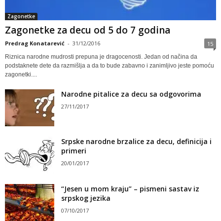
Zagonetke
Zagonetke za decu od 5 do 7 godina
Predrag Konatarević
-
31/12/2016
15
Riznica narodne mudrosti prepuna je dragocenosti. Jedan od načina da
podstaknete dete da razmišlja a da to bude zabavno i zanimljivo jeste pomoću
zagonetki....
Narodne pitalice za decu sa odgovorima
27/11/2017
Srpske narodne brzalice za decu, definicija i
primeri
20/01/2017
“Jesen u mom kraju” – pismeni sastav iz
srpskog jezika
07/10/2017