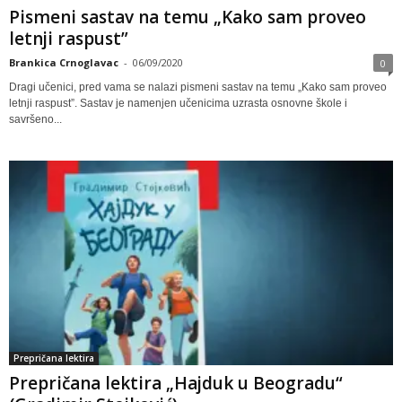
Pismeni sastav na temu „Kako sam proveo
letnji raspust”
Brankica Crnoglavac
-
06/09/2020
0
Dragi učenici, pred vama se nalazi pismeni sastav na temu „Kako sam proveo
letnji raspust”. Sastav je namenjen učenicima uzrasta osnovne škole i
savršeno...
Prepričana lektira
Prepričana lektira „Hajduk u Beogradu“