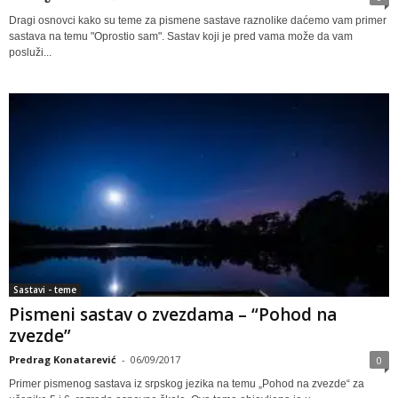
Dragi osnovci kako su teme za pismene sastave raznolike daćemo vam primer
sastava na temu "Oprostio sam". Sastav koji je pred vama može da vam
posluži...
Sastavi - teme
Pismeni sastav o zvezdama – “Pohod na
zvezde”
Predrag Konatarević
-
06/09/2017
0
Primer pismenog sastava iz srpskog jezika na temu „Pohod na zvezde“ za