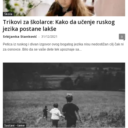
Škola
Trikovi za školarce: Kako da učenje ruskog
jezika postane lakše
Srbijanka Stanković
-
31/12/2021
0
Petica iz ruskog i divan izgovor ovog bogatog jezika nisu nedostižan cilj čak ni
za osnovce. Bilo da se vaše dete tek upoznaje sa...
Sastavi - teme