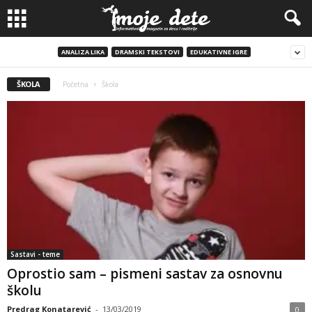
ANALIZA LIKA
DRAMSKI TEKSTOVI
EDUKATIVNE IGRE
ŠKOLA
Početna
Škola
Sastavi - teme
Oprostio sam – pismeni sastav za osnovnu
školu
Predrag Konatarević
-
13/03/2019
0