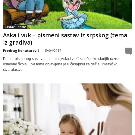
Sastavi - teme
Aska i vuk – pismeni sastav iz srpskog (tema
iz gradiva)
Predrag Konatarević
-
19/04/2017
0
Primer pismenog sastava na temu „Aska i vuk“ za učenike starijih razreda
osnovne škole. Ova tema objavljena je u časopisu za dečje umetničko
stvaralaštvo...