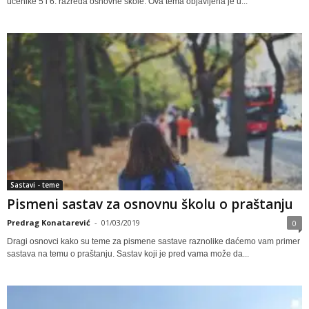
učenike 5 i 6. razreda osnovne škole. Ova tema objavljena je u...
Sastavi - teme
Pismeni sastav za osnovnu školu o praštanju
Predrag Konatarević
-
01/03/2019
0
Dragi osnovci kako su teme za pismene sastave raznolike daćemo vam primer
sastava na temu o praštanju. Sastav koji je pred vama može da...