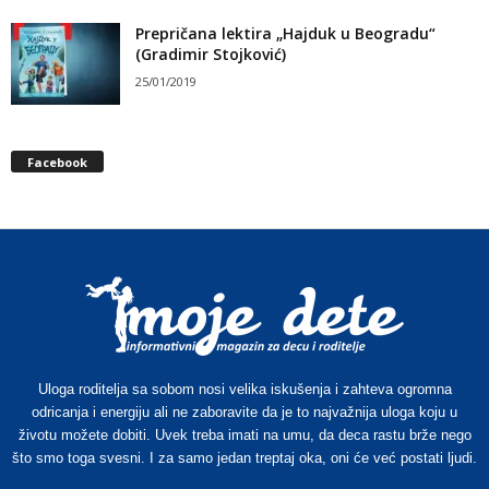
Prepričana lektira „Hajduk u Beogradu“
(Gradimir Stojković)
25/01/2019
Facebook
Uloga roditelja sa sobom nosi velika iskušenja i zahteva ogromna
odricanja i energiju ali ne zaboravite da je to najvažnija uloga koju u
životu možete dobiti. Uvek treba imati na umu, da deca rastu brže nego
što smo toga svesni. I za samo jedan treptaj oka, oni će već postati ljudi.