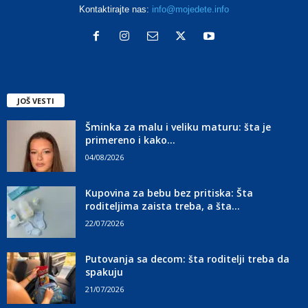
Kontaktirajte nas:
info@mojedete.info
JOŠ VESTI
Šminka za malu i veliku maturu: šta je
primereno i kako...
04/08/2026
Kupovina za bebu bez pritiska: Šta
roditeljima zaista treba, a šta...
22/07/2026
Putovanja sa decom: šta roditelji treba da
spakuju
21/07/2026