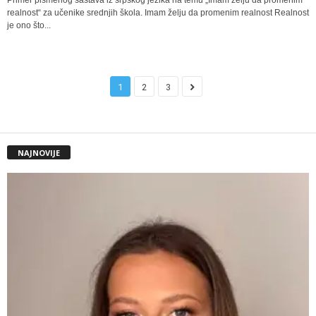
realnost“ za učenike srednjih škola. Imam želju da promenim realnost Realnost
je ono što...
1
2
3
NAJNOVIJE