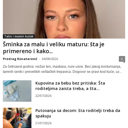
Tatin i mamin kutak
Šminka za malu i veliku maturu: šta je
primereno i kako...
Predrag Konatarević
-
04/08/2026
0
Za četrnaest godina: nežan ten, maskara, roze usne. Bez jakog konturisanja,
tamnih senki i prevelikih veštačkih trepavica. Dogovor se pravi kod kuće, uz...
Kupovina za bebu bez pritiska: Šta
roditeljima zaista treba, a šta...
22/07/2026
Putovanja sa decom: šta roditelji treba da
spakuju
21/07/2026