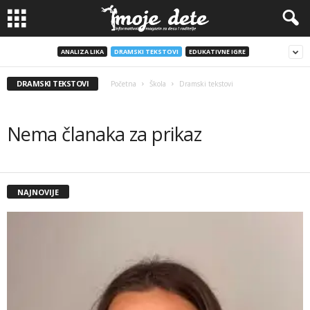
ANALIZA LIKA
DRAMSKI TEKSTOVI
EDUKATIVNE IGRE
DRAMSKI TEKSTOVI
Početna
Škola
Dramski tekstovi
Nema članaka za prikaz
NAJNOVIJE