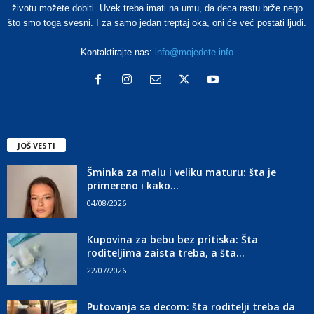
životu možete dobiti. Uvek treba imati na umu, da deca rastu brže nego
što smo toga svesni. I za samo jedan treptaj oka, oni će već postati ljudi.
Kontaktirajte nas:
info@mojedete.info
JOŠ VESTI
Šminka za malu i veliku maturu: šta je
primereno i kako...
04/08/2026
Kupovina za bebu bez pritiska: Šta
roditeljima zaista treba, a šta...
22/07/2026
Putovanja sa decom: šta roditelji treba da