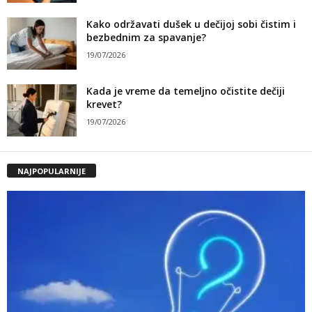
Kako održavati dušek u dečijoj sobi čistim i
bezbednim za spavanje?
19/07/2026
Kada je vreme da temeljno očistite dečiji
krevet?
19/07/2026
NAJPOPULARNIJE