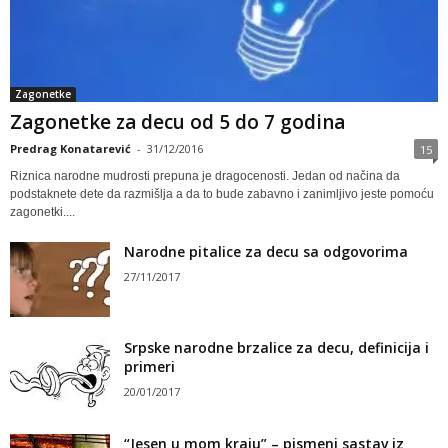
Zagonetke
Zagonetke za decu od 5 do 7 godina
Predrag Konatarević
-
31/12/2016
15
Riznica narodne mudrosti prepuna je dragocenosti. Jedan od načina da
podstaknete dete da razmišlja a da to bude zabavno i zanimljivo jeste pomoću
zagonetki....
Narodne pitalice za decu sa odgovorima
27/11/2017
Srpske narodne brzalice za decu, definicija i
primeri
20/01/2017
“Jesen u mom kraju” – pismeni sastav iz