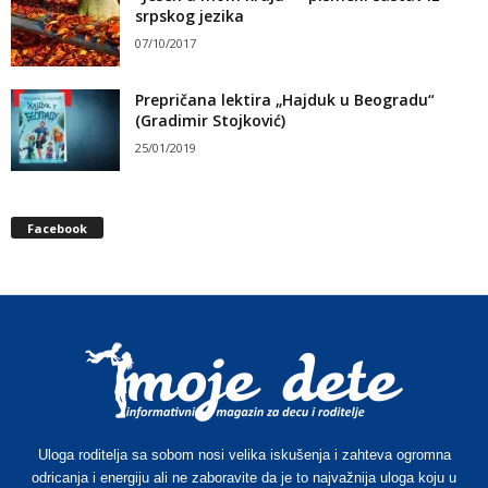
srpskog jezika
07/10/2017
Prepričana lektira „Hajduk u Beogradu“
(Gradimir Stojković)
25/01/2019
Facebook
Uloga roditelja sa sobom nosi velika iskušenja i zahteva ogromna
odricanja i energiju ali ne zaboravite da je to najvažnija uloga koju u