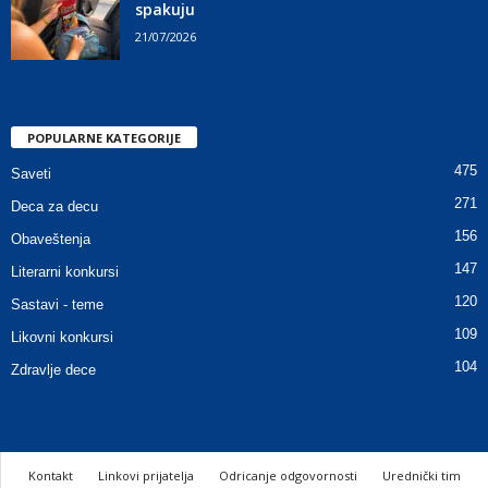
spakuju
21/07/2026
POPULARNE KATEGORIJE
475
Saveti
271
Deca za decu
156
Obaveštenja
147
Literarni konkursi
120
Sastavi - teme
109
Likovni konkursi
104
Zdravlje dece
Kontakt
Linkovi prijatelja
Odricanje odgovornosti
Urednički tim