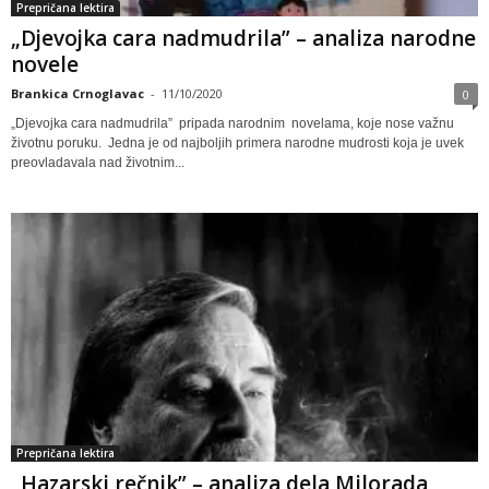
Prepričana lektira
„Djevojka‌ ‌cara‌ ‌nadmudrila”‌ ‌–‌ ‌analiza‌ ‌narodne‌
‌novele‌ ‌
Brankica Crnoglavac
-
11/10/2020
0
„Djevojka cara nadmudrila” pripada narodnim novelama, koje nose važnu
životnu poruku. Jedna je od najboljih primera narodne mudrosti koja je uvek
preovladavala nad životnim...
Prepričana lektira
„Hazarski rečnik” – analiza dela Milorada