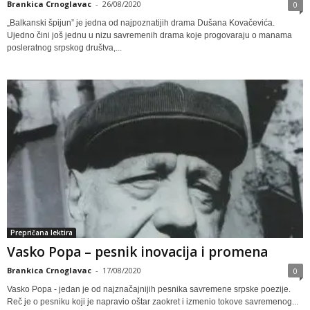
Brankica Crnoglavac
-
26/08/2020
0
„Balkanski špijun” je jedna od najpoznatijih drama Dušana Kovačevića.
Ujedno čini još jednu u nizu savremenih drama koje progovaraju o manama
posleratnog srpskog društva,...
Prepričana lektira
Vasko Popa – pesnik inovacija i promena
Brankica Crnoglavac
-
17/08/2020
0
Vasko Popa - jedan je od najznačajnijih pesnika savremene srpske poezije.
Reč je o pesniku koji je napravio oštar zaokret i izmenio tokove savremenog...