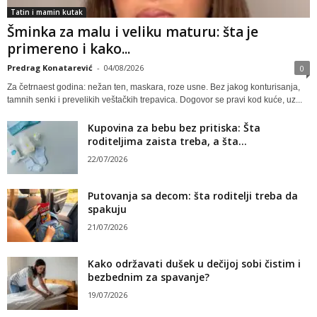
Tatin i mamin kutak
Šminka za malu i veliku maturu: šta je
primereno i kako...
Predrag Konatarević
-
04/08/2026
0
Za četrnaest godina: nežan ten, maskara, roze usne. Bez jakog konturisanja,
tamnih senki i prevelikih veštačkih trepavica. Dogovor se pravi kod kuće, uz...
Kupovina za bebu bez pritiska: Šta
roditeljima zaista treba, a šta...
22/07/2026
Putovanja sa decom: šta roditelji treba da
spakuju
21/07/2026
Kako održavati dušek u dečijoj sobi čistim i
bezbednim za spavanje?
19/07/2026