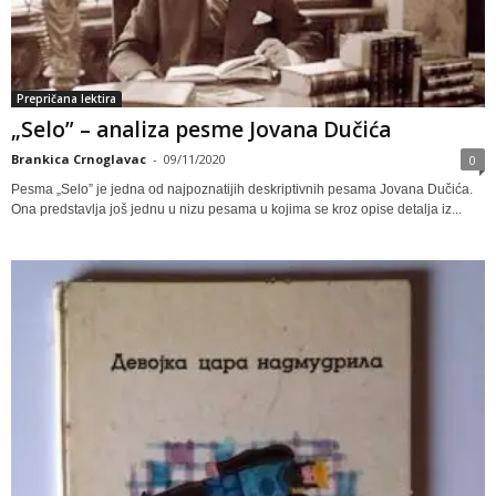
Prepričana lektira
„Selo” – analiza pesme Jovana Dučića
Brankica Crnoglavac
-
09/11/2020
0
Pesma „Selo” je jedna od najpoznatijih deskriptivnih pesama Jovana Dučića.
Ona predstavlja još jednu u nizu pesama u kojima se kroz opise detalja iz...