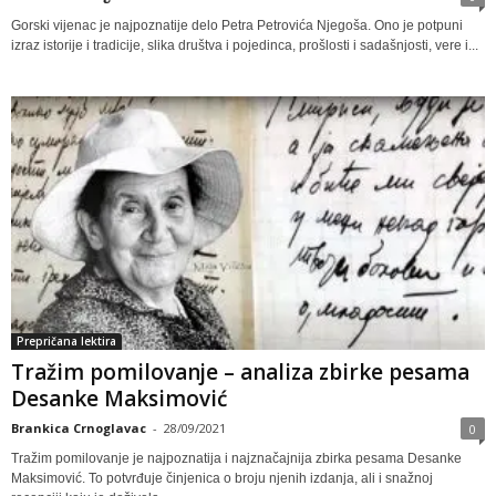
Gorski vijenac je najpoznatije delo Petra Petrovića Njegoša. Ono je potpuni
izraz istorije i tradicije, slika društva i pojedinca, prošlosti i sadašnjosti, vere i...
Prepričana lektira
Tražim pomilovanje – analiza zbirke pesama
Desanke Maksimović
Brankica Crnoglavac
-
28/09/2021
0
Tražim pomilovanje je najpoznatija i najznačajnija zbirka pesama Desanke
Maksimović. To potvrđuje činjenica o broju njenih izdanja, ali i snažnoj