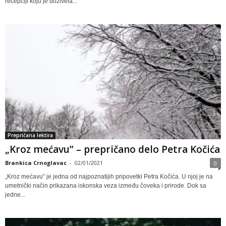
recepciji koju je doživela...
Prepričana lektira
„Kroz mećavu” – prepričano delo Petra Kočića
Brankica Crnoglavac
-
02/01/2021
0
„Kroz mećavu” je jedna od najpoznatijih pripovetki Petra Kočića. U njoj je na
umetnički način prikazana iskonska veza između čoveka i prirode. Dok sa
jedne...