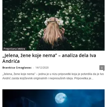
Prepričana lektira
„Jelena, žene koje nema” – analiza dela Iva
Andrića
Brankica Crnoglavac
-
14/12/2020
0
„Jelena, žene koje nema” – jedna je u nizu pripovetki koja je potvrdila da je Ivo
Andrić zaista književnik originalnih i nepresušnih ideja. Pripovetka je...