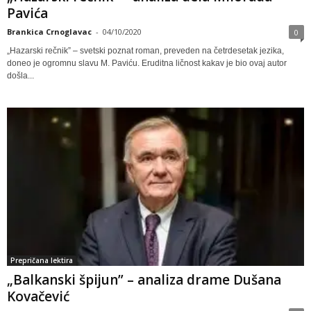
Pavića
Brankica Crnoglavac
-
04/10/2020
0
„Hazarski rečnik” – svetski poznat roman, preveden na četrdesetak jezika,
doneo je ogromnu slavu M. Paviću. Eruditna ličnost kakav je bio ovaj autor
došla...
Prepričana lektira
„Balkanski špijun” – analiza drame Dušana
Kovačević