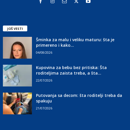
JOŠ VESTI
Šminka za malu i veliku maturu: šta je
primereno i kako...
04/08/2026
Kupovina za bebu bez pritiska: Šta
roditeljima zaista treba, a šta...
22/07/2026
Putovanja sa decom: šta roditelji treba da
spakuju
21/07/2026