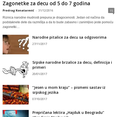
Zagonetke za decu od 5 do 7 godina
Predrag Konatarević
-
31/12/2016
15
Riznica narodne mudrosti prepuna je dragocenosti. Jedan od načina da
podstaknete dete da razmišlja a da to bude zabavno i zanimljivo jeste pomoću
zagonetki....
Narodne pitalice za decu sa odgovorima
27/11/2017
Srpske narodne brzalice za decu, definicija i
primeri
20/01/2017
“Jesen u mom kraju” – pismeni sastav iz
srpskog jezika
07/10/2017
Prepričana lektira „Hajduk u Beogradu“