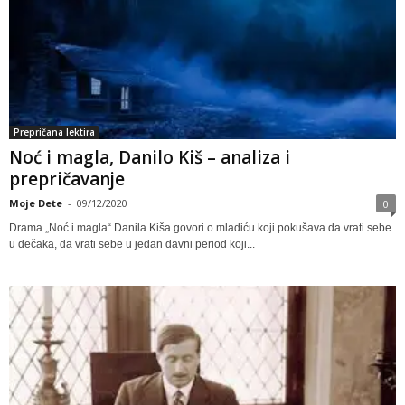
Prepričana lektira
Noć i magla, Danilo Kiš – analiza i
prepričavanje
Moje Dete
-
09/12/2020
0
Drama „Noć i magla“ Danila Kiša govori o mladiću koji pokušava da vrati sebe
u dečaka, da vrati sebe u jedan davni period koji...