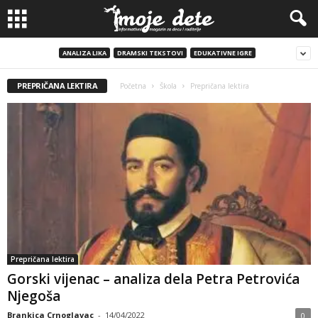
ANALIZA LIKA
DRAMSKI TEKSTOVI
EDUKATIVNE IGRE
PREPRIČANA LEKTIRA
Početna
Škola
Prepričana lektira
Prepričana lektira
Gorski vijenac – analiza dela Petra Petrovića
Njegoša
Brankica Crnoglavac
-
14/04/2022
0