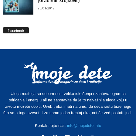
(Gradimir Stojković)
25/01/2019
Facebook
Uloga roditelja sa sobom nosi velika iskušenja i zahteva ogromna
odricanja i energiju ali ne zaboravite da je to najvažnija uloga koju u
životu možete dobiti. Uvek treba imati na umu, da deca rastu brže nego
što smo toga svesni. I za samo jedan treptaj oka, oni će već postati ljudi.
Kontaktirajte nas:
info@mojedete.info