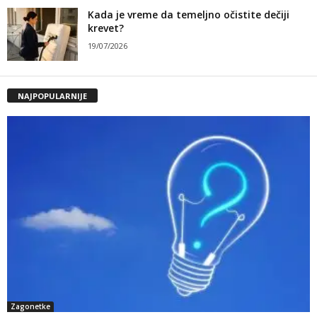
Kada je vreme da temeljno očistite dečiji
krevet?
19/07/2026
NAJPOPULARNIJE
Zagonetke