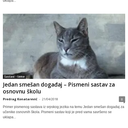
uklapa...
Sastavi - teme
Jedan smešan događaj – Pismeni sastav za
osnovnu školu
Predrag Konatarević
-
21/04/2018
8
Primer pismenog sastava iz srpskog jezika na temu Jedan smešan događaj za
učenike osnovnih škola. Pismeni sastav koji je pred vama savršeno se
uklapa...