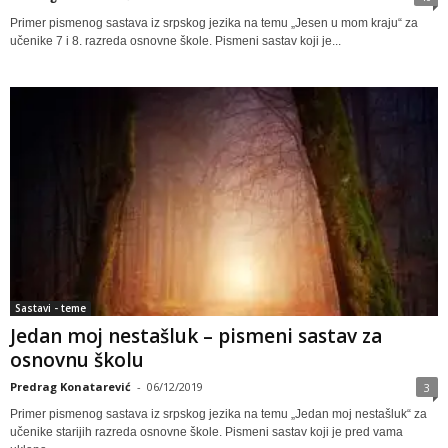
Primer pismenog sastava iz srpskog jezika na temu „Jesen u mom kraju“ za
učenike 7 i 8. razreda osnovne škole. Pismeni sastav koji je...
Sastavi - teme
Jedan moj nestašluk – pismeni sastav za
osnovnu školu
Predrag Konatarević
-
06/12/2019
3
Primer pismenog sastava iz srpskog jezika na temu „Jedan moj nestašluk“ za
učenike starijih razreda osnovne škole. Pismeni sastav koji je pred vama