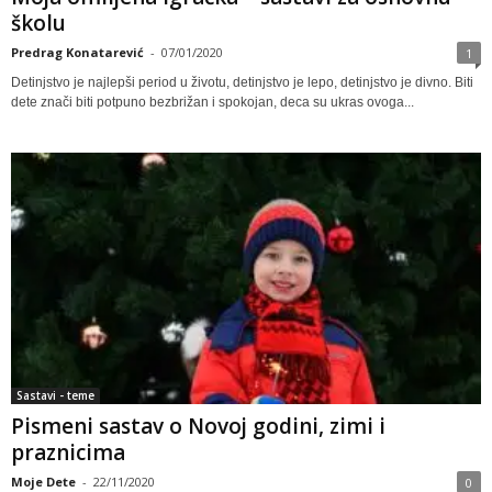
školu
Predrag Konatarević
-
07/01/2020
1
Detinjstvo je najlepši period u životu, detinjstvo je lepo, detinjstvo je divno. Biti
dete znači biti potpuno bezbrižan i spokojan, deca su ukras ovoga...
Sastavi - teme
Pismeni sastav o Novoj godini, zimi i
praznicima
Moje Dete
-
22/11/2020
0