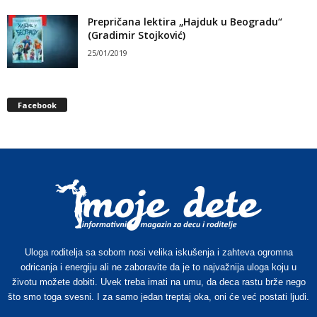
Prepričana lektira „Hajduk u Beogradu“
(Gradimir Stojković)
25/01/2019
Facebook
Uloga roditelja sa sobom nosi velika iskušenja i zahteva ogromna
odricanja i energiju ali ne zaboravite da je to najvažnija uloga koju u
životu možete dobiti. Uvek treba imati na umu, da deca rastu brže nego
što smo toga svesni. I za samo jedan treptaj oka, oni će već postati ljudi.