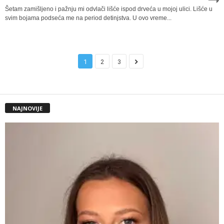
Šetam zamišljeno i pažnju mi odvlači lišće ispod drveća u mojoj ulici. Lišće u
svim bojama podseća me na period detinjstva. U ovo vreme...
1
2
3
NAJNOVIJE