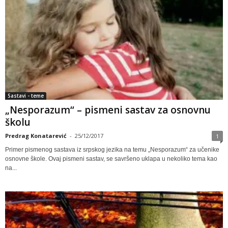
Sastavi - teme
„Nesporazum“ – pismeni sastav za osnovnu
školu
Predrag Konatarević
-
25/12/2017
1
Primer pismenog sastava iz srpskog jezika na temu „Nesporazum“ za učenike
osnovne škole. Ovaj pismeni sastav, se savršeno uklapa u nekoliko tema kao
na...