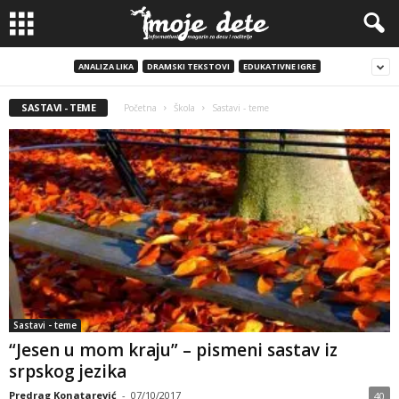
ANALIZA LIKA
DRAMSKI TEKSTOVI
EDUKATIVNE IGRE
SASTAVI - TEME
Početna
Škola
Sastavi - teme
Sastavi - teme
“Jesen u mom kraju” – pismeni sastav iz
srpskog jezika
Predrag Konatarević
-
07/10/2017
40