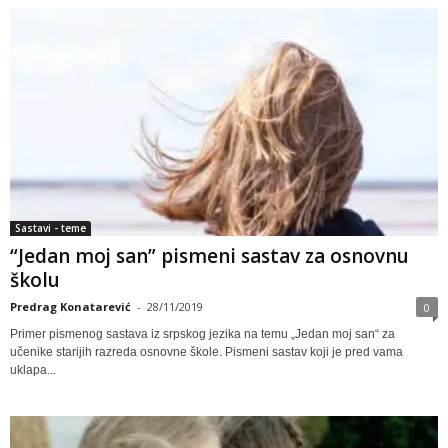
Sastavi - teme
“Jedan moj san” pismeni sastav za osnovnu
školu
Predrag Konatarević
-
28/11/2019
0
Primer pismenog sastava iz srpskog jezika na temu „Jedan moj san“ za
učenike starijih razreda osnovne škole. Pismeni sastav koji je pred vama
uklapa...