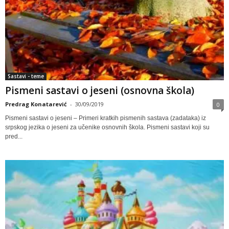
Sastavi - teme
Pismeni sastavi o jeseni (osnovna škola)
Predrag Konatarević
-
30/09/2019
0
Pismeni sastavi o jeseni – Primeri kratkih pismenih sastava (zadataka) iz
srpskog jezika o jeseni za učenike osnovnih škola. Pismeni sastavi koji su
pred...