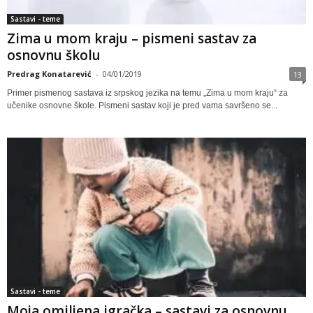
Sastavi - teme
Zima u mom kraju – pismeni sastav za
osnovnu školu
Predrag Konatarević
-
04/01/2019
13
Primer pismenog sastava iz srpskog jezika na temu „Zima u mom kraju“ za
učenike osnovne škole. Pismeni sastav koji je pred vama savršeno se...
Sastavi - teme
Moja omiljena igračka – sastavi za osnovnu