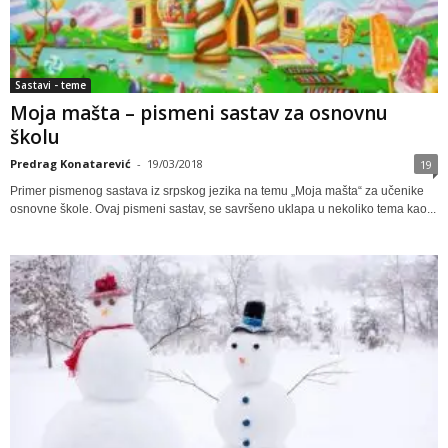
Sastavi - teme
Moja mašta – pismeni sastav za osnovnu
školu
Predrag Konatarević
-
19/03/2018
19
Primer pismenog sastava iz srpskog jezika na temu „Moja mašta“ za učenike
osnovne škole. Ovaj pismeni sastav, se savršeno uklapa u nekoliko tema kao...