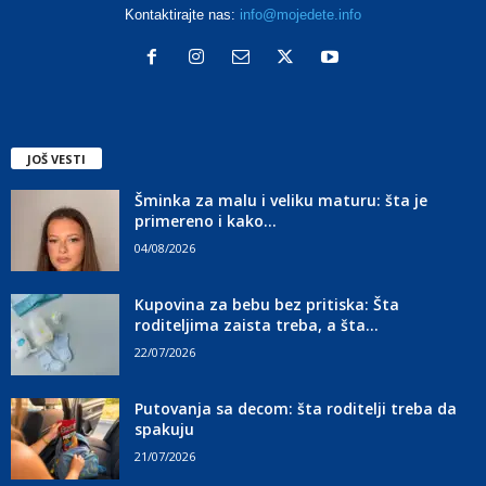
Kontaktirajte nas:
info@mojedete.info
JOŠ VESTI
Šminka za malu i veliku maturu: šta je
primereno i kako...
04/08/2026
Kupovina za bebu bez pritiska: Šta
roditeljima zaista treba, a šta...
22/07/2026
Putovanja sa decom: šta roditelji treba da
spakuju
21/07/2026