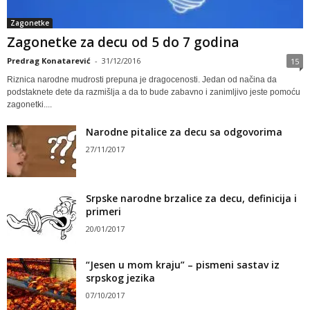
Zagonetke
Zagonetke za decu od 5 do 7 godina
Predrag Konatarević
-
31/12/2016
15
Riznica narodne mudrosti prepuna je dragocenosti. Jedan od načina da
podstaknete dete da razmišlja a da to bude zabavno i zanimljivo jeste pomoću
zagonetki....
Narodne pitalice za decu sa odgovorima
27/11/2017
Srpske narodne brzalice za decu, definicija i
primeri
20/01/2017
“Jesen u mom kraju” – pismeni sastav iz
srpskog jezika
07/10/2017