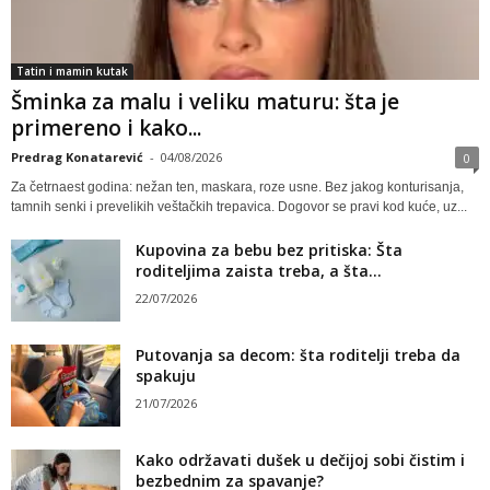
Tatin i mamin kutak
Šminka za malu i veliku maturu: šta je
primereno i kako...
Predrag Konatarević
-
04/08/2026
0
Za četrnaest godina: nežan ten, maskara, roze usne. Bez jakog konturisanja,
tamnih senki i prevelikih veštačkih trepavica. Dogovor se pravi kod kuće, uz...
Kupovina za bebu bez pritiska: Šta
roditeljima zaista treba, a šta...
22/07/2026
Putovanja sa decom: šta roditelji treba da
spakuju
21/07/2026
Kako održavati dušek u dečijoj sobi čistim i
bezbednim za spavanje?