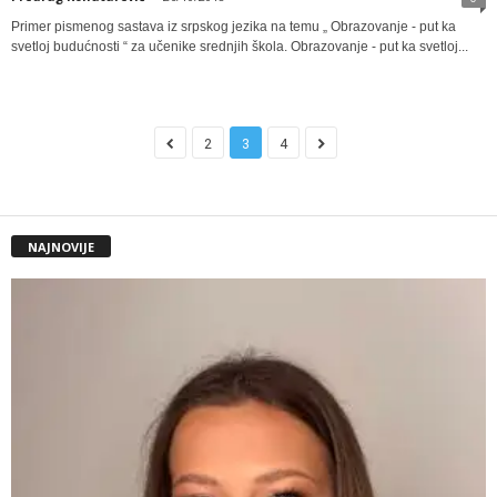
Primer pismenog sastava iz srpskog jezika na temu „ Obrazovanje - put ka
svetloj budućnosti “ za učenike srednjih škola. Obrazovanje - put ka svetloj...
2
3
4
NAJNOVIJE