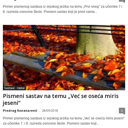
Primer pismenog sastava iz srpskog jezika na temu „Prvi sneg“ za učenike 7 i
8. razreda osnovne škole. Pismeni sastav koji je pred vama...
Sastavi - teme
Pismeni sastav na temu „Već se oseća miris
jeseni“
Predrag Konatarević
-
28/09/2018
0
Primer pismenog sastava iz srpskog jezika na temu „Već se oseća miris jeseni“
za učenike 7. i 8. razreda osnovne škole. Pismeni sastav koji...