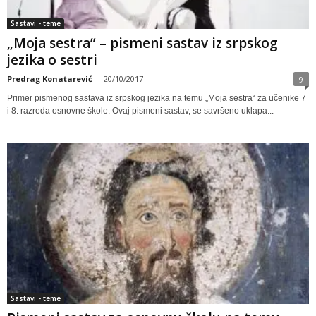
Sastavi - teme
„Moja sestra“ – pismeni sastav iz srpskog
jezika o sestri
Predrag Konatarević
-
20/10/2017
9
Primer pismenog sastava iz srpskog jezika na temu „Moja sestra“ za učenike 7
i 8. razreda osnovne škole. Ovaj pismeni sastav, se savršeno uklapa...
Sastavi - teme