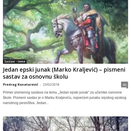
Sastavi - teme
Jedan epski junak (Marko Kraljević) – pismeni
sastav za osnovnu školu
Predrag Konatarević
-
23/02/2018
46
Primer pismenog sastava na temu „Jedan epski junak“ za učenike osnovne
škole. Pismeni sastav je o Marku Kraljeviću, najvećem junaku srpskog epskog
narodnog pesništva. Jedan...