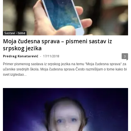
Sastavi - teme
Moja čudesna sprava – pismeni sastav iz
srpskog jezika
Predrag Konatarević
-
17/11/2018
3
Primer pismenog sastava iz srpskog jezika na temu “Moja čudesna sprava“ za
učenike srednjih škola. Moja čudesna sprava Često razmišljam o tome kako bi
svet izgledao...