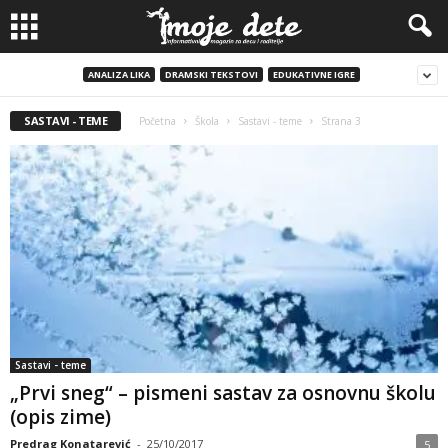
ANALIZA LIKA
DRAMSKI TEKSTOVI
EDUKATIVNE IGRE
SASTAVI - TEME
Početna
Škola
Sastavi - teme
Strana 3
Sastavi - teme
„Prvi sneg“ – pismeni sastav za osnovnu školu
(opis zime)
Predrag Konatarević
-
25/10/2017
5