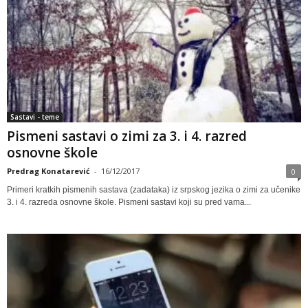
Sastavi - teme
Pismeni sastavi o zimi za 3. i 4. razred
osnovne škole
Predrag Konatarević
-
16/12/2017
0
Primeri kratkih pismenih sastava (zadataka) iz srpskog jezika o zimi za učenike
3. i 4. razreda osnovne škole. Pismeni sastavi koji su pred vama...