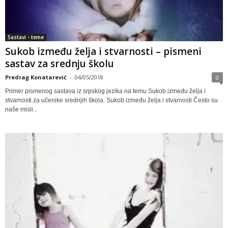
Sastavi - teme
Sukob između želja i stvarnosti – pismeni
sastav za srednju školu
Predrag Konatarević
-
04/05/2018
0
Primer pismenog sastava iz srpskog jezika na temu Sukob između želja i
stvarnosti za učenike srednjih škola. Sukob između želja i stvarnosti Često su
naše misli...