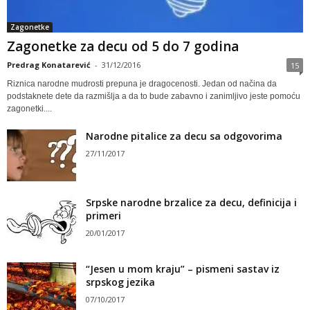
Zagonetke
Zagonetke za decu od 5 do 7 godina
Predrag Konatarević
-
31/12/2016
15
Riznica narodne mudrosti prepuna je dragocenosti. Jedan od načina da
podstaknete dete da razmišlja a da to bude zabavno i zanimljivo jeste pomoću
zagonetki....
Narodne pitalice za decu sa odgovorima
27/11/2017
Srpske narodne brzalice za decu, definicija i
primeri
20/01/2017
“Jesen u mom kraju” – pismeni sastav iz
srpskog jezika
07/10/2017