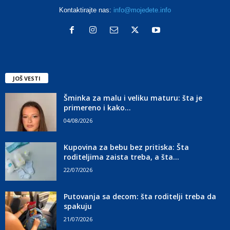
Kontaktirajte nas:
info@mojedete.info
JOŠ VESTI
Šminka za malu i veliku maturu: šta je
primereno i kako...
04/08/2026
Kupovina za bebu bez pritiska: Šta
roditeljima zaista treba, a šta...
22/07/2026
Putovanja sa decom: šta roditelji treba da
spakuju
21/07/2026