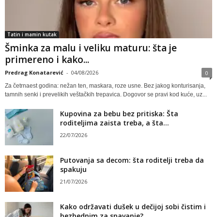
Tatin i mamin kutak
Šminka za malu i veliku maturu: šta je
primereno i kako...
Predrag Konatarević
-
04/08/2026
0
Za četrnaest godina: nežan ten, maskara, roze usne. Bez jakog konturisanja,
tamnih senki i prevelikih veštačkih trepavica. Dogovor se pravi kod kuće, uz...
Kupovina za bebu bez pritiska: Šta
roditeljima zaista treba, a šta...
22/07/2026
Putovanja sa decom: šta roditelji treba da
spakuju
21/07/2026
Kako održavati dušek u dečijoj sobi čistim i
bezbednim za spavanje?