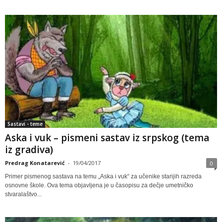
Sastavi - teme
Aska i vuk – pismeni sastav iz srpskog (tema
iz gradiva)
Predrag Konatarević
-
19/04/2017
0
Primer pismenog sastava na temu „Aska i vuk“ za učenike starijih razreda
osnovne škole. Ova tema objavljena je u časopisu za dečje umetničko
stvaralaštvo...