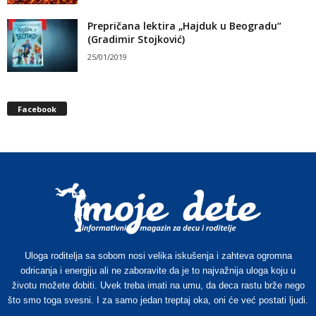
Prepričana lektira „Hajduk u Beogradu“
(Gradimir Stojković)
25/01/2019
Facebook
Uloga roditelja sa sobom nosi velika iskušenja i zahteva ogromna
odricanja i energiju ali ne zaboravite da je to najvažnija uloga koju u
životu možete dobiti. Uvek treba imati na umu, da deca rastu brže nego
što smo toga svesni. I za samo jedan treptaj oka, oni će već postati ljudi.