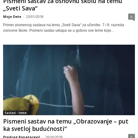
Pismeni sastav za osnovnu školu na temu
„Sveti Sava“
Moje Dete
-
23/01/2018
0
Primer pismenog sastava na temu „Sveti Sava“ za učenike 7 i 8. razreda
osnovne škole. Pismeni sastav uklapa se u gotovo sve teme koje...
Sastavi - teme
Pismeni sastav na temu „Obrazovanje – put
ka svetloj budućnosti“
Predrag Konatarević
-
26/10/2018
0