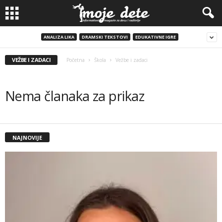
ANALIZA LIKA
DRAMSKI TEKSTOVI
EDUKATIVNE IGRE
VEŽBE I ZADACI
Početna
Škola
Vežbe i zadaci
Nema članaka za prikaz
NAJNOVIJE