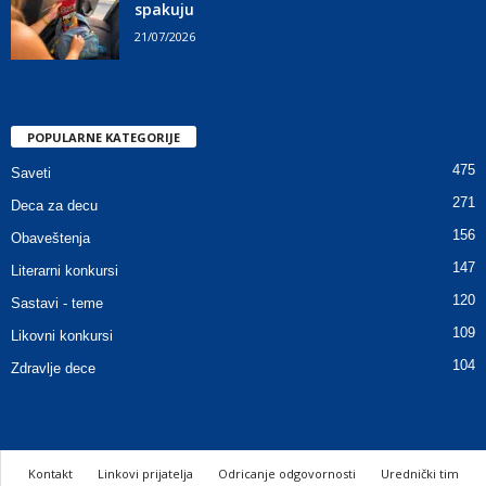
spakuju
21/07/2026
POPULARNE KATEGORIJE
475
Saveti
271
Deca za decu
156
Obaveštenja
147
Literarni konkursi
120
Sastavi - teme
109
Likovni konkursi
104
Zdravlje dece
Kontakt
Linkovi prijatelja
Odricanje odgovornosti
Urednički tim