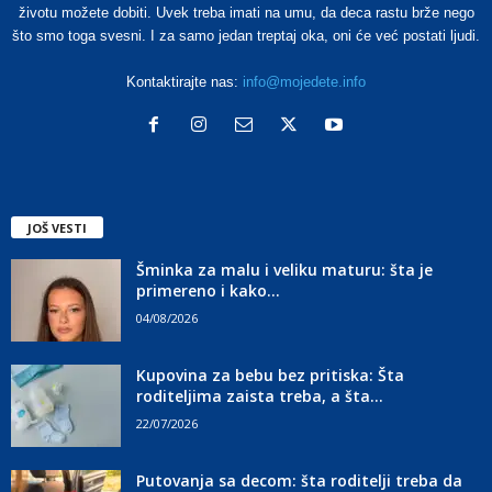
životu možete dobiti. Uvek treba imati na umu, da deca rastu brže nego
što smo toga svesni. I za samo jedan treptaj oka, oni će već postati ljudi.
Kontaktirajte nas:
info@mojedete.info
JOŠ VESTI
Šminka za malu i veliku maturu: šta je
primereno i kako...
04/08/2026
Kupovina za bebu bez pritiska: Šta
roditeljima zaista treba, a šta...
22/07/2026
Putovanja sa decom: šta roditelji treba da