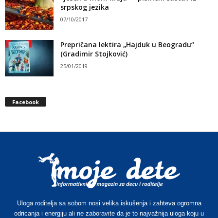
srpskog jezika
07/10/2017
Prepričana lektira „Hajduk u Beogradu“
(Gradimir Stojković)
25/01/2019
Facebook
Uloga roditelja sa sobom nosi velika iskušenja i zahteva ogromna
odricanja i energiju ali ne zaboravite da je to najvažnija uloga koju u