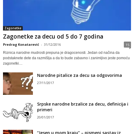
Zagonetke
Zagonetke za decu od 5 do 7 godina
Predrag Konatarević
-
31/12/2016
15
Riznica narodne mudrosti prepuna je dragocenosti. Jedan od načina da
podstaknete dete da razmišlja a da to bude zabavno i zanimljivo jeste pomoću
zagonetki....
Narodne pitalice za decu sa odgovorima
27/11/2017
Srpske narodne brzalice za decu, definicija i
primeri
20/01/2017
“Jesen u mom kraju” – pismeni sastav iz