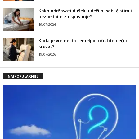
Kako održavati dušek u dečijoj sobi čistim i
bezbednim za spavanje?
19/07/2026
Kada je vreme da temeljno očistite dečiji
krevet?
19/07/2026
NAJPOPULARNIJE