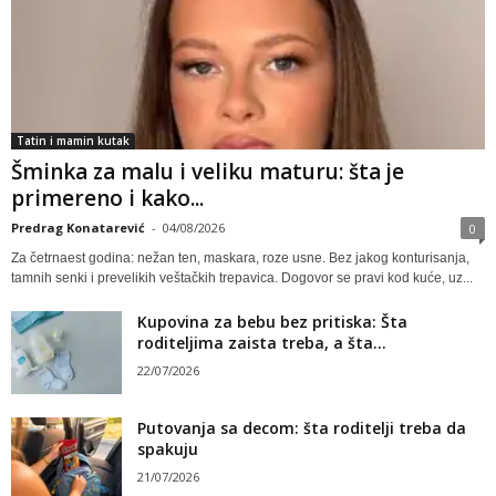
Tatin i mamin kutak
Šminka za malu i veliku maturu: šta je
primereno i kako...
Predrag Konatarević
-
04/08/2026
0
Za četrnaest godina: nežan ten, maskara, roze usne. Bez jakog konturisanja,
tamnih senki i prevelikih veštačkih trepavica. Dogovor se pravi kod kuće, uz...
Kupovina za bebu bez pritiska: Šta
roditeljima zaista treba, a šta...
22/07/2026
Putovanja sa decom: šta roditelji treba da
spakuju
21/07/2026