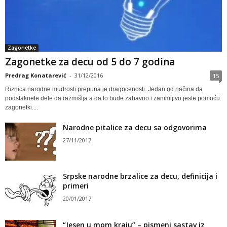
Zagonetke
Zagonetke za decu od 5 do 7 godina
Predrag Konatarević
-
31/12/2016
15
Riznica narodne mudrosti prepuna je dragocenosti. Jedan od načina da
podstaknete dete da razmišlja a da to bude zabavno i zanimljivo jeste pomoću
zagonetki....
Narodne pitalice za decu sa odgovorima
27/11/2017
Srpske narodne brzalice za decu, definicija i
primeri
20/01/2017
“Jesen u mom kraju” – pismeni sastav iz