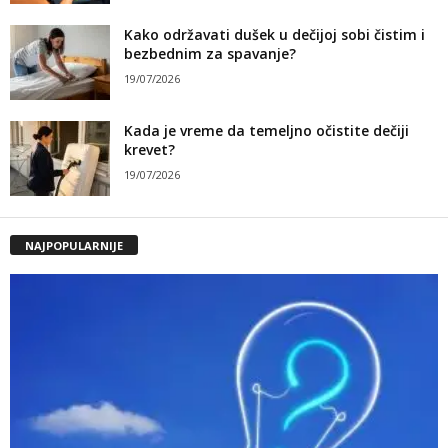
Kako održavati dušek u dečijoj sobi čistim i
bezbednim za spavanje?
19/07/2026
Kada je vreme da temeljno očistite dečiji
krevet?
19/07/2026
NAJPOPULARNIJE