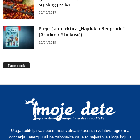
srpskog jezika
07/10/2017
Prepričana lektira „Hajduk u Beogradu“
(Gradimir Stojković)
25/01/2019
Facebook
Uloga roditelja sa sobom nosi velika iskušenja i zahteva ogromna
odricanja i energiju ali ne zaboravite da je to najvažnija uloga koju u