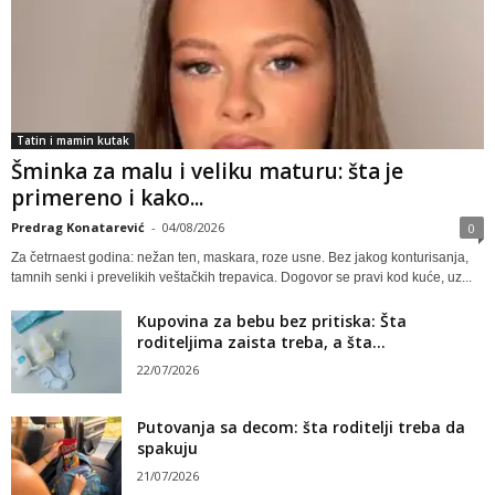
Tatin i mamin kutak
Šminka za malu i veliku maturu: šta je
primereno i kako...
Predrag Konatarević
-
04/08/2026
0
Za četrnaest godina: nežan ten, maskara, roze usne. Bez jakog konturisanja,
tamnih senki i prevelikih veštačkih trepavica. Dogovor se pravi kod kuće, uz...
Kupovina za bebu bez pritiska: Šta
roditeljima zaista treba, a šta...
22/07/2026
Putovanja sa decom: šta roditelji treba da
spakuju
21/07/2026