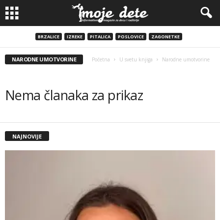
BRZALICE
IZREKE
PITALICA
POSLOVICE
ZAGONETKE
NARODNE UMOTVORINE
Početna
U svetu knjiga
Narodne umotvorine
Nema članaka za prikaz
NAJNOVIJE