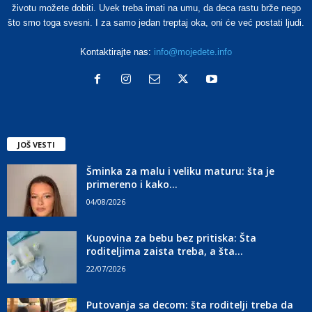
životu možete dobiti. Uvek treba imati na umu, da deca rastu brže nego
što smo toga svesni. I za samo jedan treptaj oka, oni će već postati ljudi.
Kontaktirajte nas:
info@mojedete.info
JOŠ VESTI
Šminka za malu i veliku maturu: šta je
primereno i kako...
04/08/2026
Kupovina za bebu bez pritiska: Šta
roditeljima zaista treba, a šta...
22/07/2026
Putovanja sa decom: šta roditelji treba da