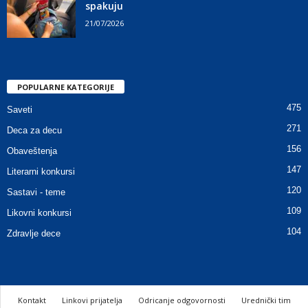
spakuju
21/07/2026
POPULARNE KATEGORIJE
475
Saveti
271
Deca za decu
156
Obaveštenja
147
Literarni konkursi
120
Sastavi - teme
109
Likovni konkursi
104
Zdravlje dece
Kontakt
Linkovi prijatelja
Odricanje odgovornosti
Urednički tim