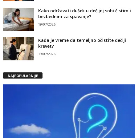
Kako održavati dušek u dečijoj sobi čistim i
bezbednim za spavanje?
19/07/2026
Kada je vreme da temeljno očistite dečiji
krevet?
19/07/2026
NAJPOPULARNIJE