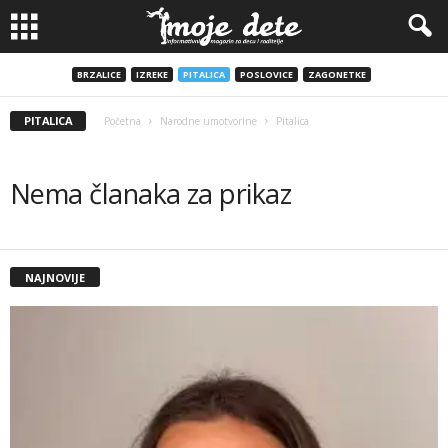
BRZALICE
IZREKE
PITALICA
POSLOVICE
ZAGONETKE
PITALICA
Početna
Narodne umotvorine
Pitalica
Nema članaka za prikaz
NAJNOVIJE