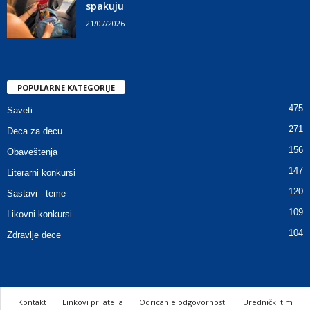
spakuju
21/07/2026
POPULARNE KATEGORIJE
475
Saveti
271
Deca za decu
156
Obaveštenja
147
Literarni konkursi
120
Sastavi - teme
109
Likovni konkursi
104
Zdravlje dece
Kontakt
Linkovi prijatelja
Odricanje odgovornosti
Urednički tim