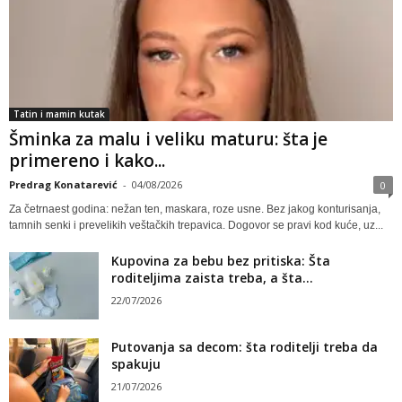
Tatin i mamin kutak
Šminka za malu i veliku maturu: šta je
primereno i kako...
Predrag Konatarević
-
04/08/2026
0
Za četrnaest godina: nežan ten, maskara, roze usne. Bez jakog konturisanja,
tamnih senki i prevelikih veštačkih trepavica. Dogovor se pravi kod kuće, uz...
Kupovina za bebu bez pritiska: Šta
roditeljima zaista treba, a šta...
22/07/2026
Putovanja sa decom: šta roditelji treba da
spakuju
21/07/2026