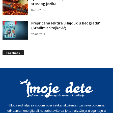
srpskog jezika
07/10/2017
Prepričana lektira „Hajduk u Beogradu“
(Gradimir Stojković)
25/01/2019
Facebook
Uloga roditelja sa sobom nosi velika iskušenja i zahteva ogromna
odricanja i energiju ali ne zaboravite da je to najvažnija uloga koju u