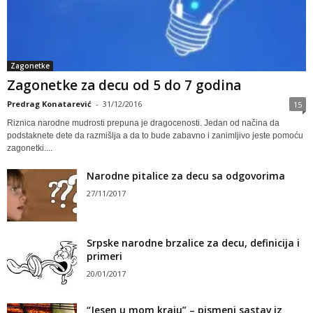
Zagonetke
Zagonetke za decu od 5 do 7 godina
Predrag Konatarević
-
31/12/2016
15
Riznica narodne mudrosti prepuna je dragocenosti. Jedan od načina da
podstaknete dete da razmišlja a da to bude zabavno i zanimljivo jeste pomoću
zagonetki....
Narodne pitalice za decu sa odgovorima
27/11/2017
Srpske narodne brzalice za decu, definicija i
primeri
20/01/2017
“Jesen u mom kraju” – pismeni sastav iz