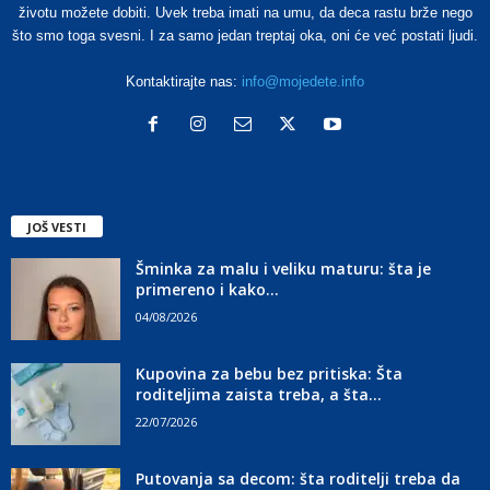
životu možete dobiti. Uvek treba imati na umu, da deca rastu brže nego
što smo toga svesni. I za samo jedan treptaj oka, oni će već postati ljudi.
Kontaktirajte nas:
info@mojedete.info
JOŠ VESTI
Šminka za malu i veliku maturu: šta je
primereno i kako...
04/08/2026
Kupovina za bebu bez pritiska: Šta
roditeljima zaista treba, a šta...
22/07/2026
Putovanja sa decom: šta roditelji treba da