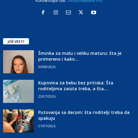
Kontaktirajte nas:
info@mojedete.info
JOŠ VESTI
Šminka za malu i veliku maturu: šta je
primereno i kako...
04/08/2026
Kupovina za bebu bez pritiska: Šta
roditeljima zaista treba, a šta...
22/07/2026
Putovanja sa decom: šta roditelji treba da
spakuju
21/07/2026