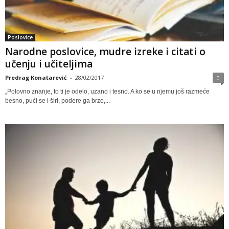
Poslovice
Narodne poslovice, mudre izreke i citati o
učenju i učiteljima
Predrag Konatarević
-
28/02/2017
0
„Polovno znanje, to ti je odelo, uzano i tesno. A ko se u njemu još razmeće
besno, pući se i širi, podere ga brzo,...