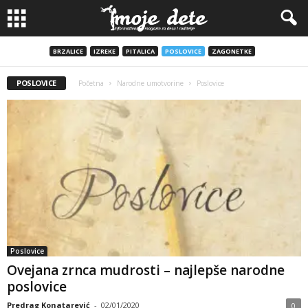
BRZALICE
IZREKE
PITALICA
POSLOVICE
ZAGONETKE
POSLOVICE
Početna
Narodne umotvorine
Poslovice
Poslovice
Ovejana zrnca mudrosti – najlepše narodne
poslovice
Predrag Konatarević
-
02/01/2020
0