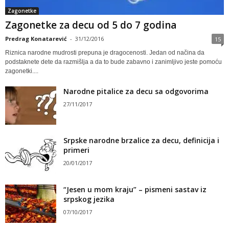
Zagonetke
Zagonetke za decu od 5 do 7 godina
Predrag Konatarević
-
31/12/2016
15
Riznica narodne mudrosti prepuna je dragocenosti. Jedan od načina da
podstaknete dete da razmišlja a da to bude zabavno i zanimljivo jeste pomoću
zagonetki....
Narodne pitalice za decu sa odgovorima
27/11/2017
Srpske narodne brzalice za decu, definicija i
primeri
20/01/2017
“Jesen u mom kraju” – pismeni sastav iz
srpskog jezika
07/10/2017