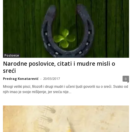
Poslovice
Narodne poslovice, citati i mudre misli o
sreći
Predrag Konatarević
-
20/03/2017
0
Mnogi veliki pisci, filozofi i drugi mudri i učeni ljudi govorili su o sreći. Svako od
njih imao je svoje mišljenje, jer sreća nije...