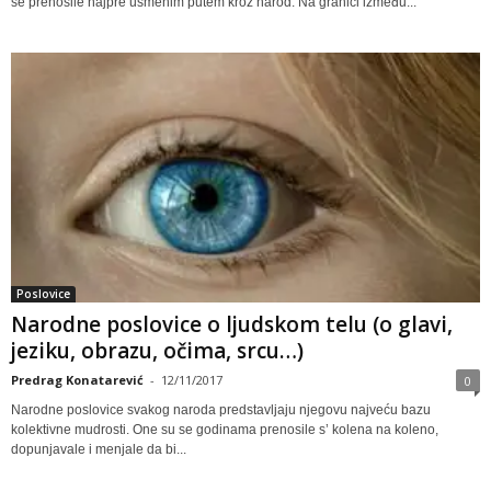
se prenosile najpre usmenim putem kroz narod. Na granici između...
Poslovice
Narodne poslovice o ljudskom telu (o glavi,
jeziku, obrazu, očima, srcu…)
Predrag Konatarević
-
12/11/2017
0
Narodne poslovice svakog naroda predstavljaju njegovu najveću bazu
kolektivne mudrosti. One su se godinama prenosile s’ kolena na koleno,
dopunjavale i menjale da bi...