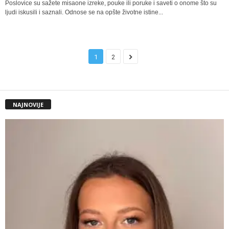
Poslovice su sažete misaone izreke, pouke ili poruke i saveti o onome što su
ljudi iskusili i saznali. Odnose se na opšte životne istine...
1
2
NAJNOVIJE