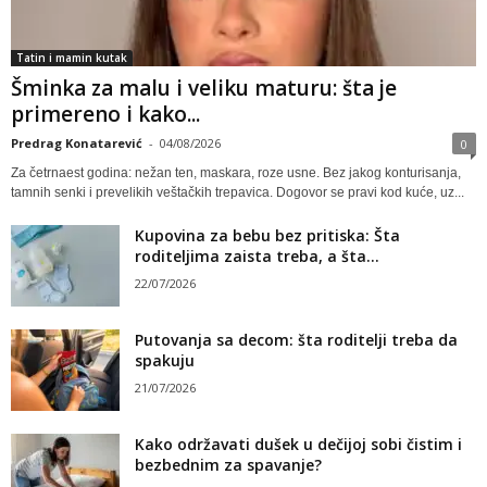
Tatin i mamin kutak
Šminka za malu i veliku maturu: šta je
primereno i kako...
Predrag Konatarević
-
04/08/2026
0
Za četrnaest godina: nežan ten, maskara, roze usne. Bez jakog konturisanja,
tamnih senki i prevelikih veštačkih trepavica. Dogovor se pravi kod kuće, uz...
Kupovina za bebu bez pritiska: Šta
roditeljima zaista treba, a šta...
22/07/2026
Putovanja sa decom: šta roditelji treba da
spakuju
21/07/2026
Kako održavati dušek u dečijoj sobi čistim i
bezbednim za spavanje?