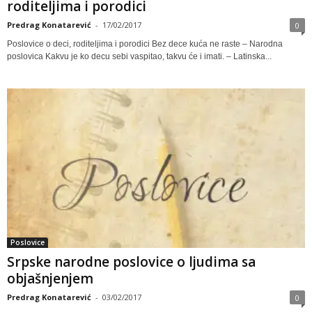
roditeljima i porodici
Predrag Konatarević
-
17/02/2017
0
Poslovice o deci, roditeljima i porodici Bez dece kuća ne raste – Narodna
poslovica Kakvu je ko decu sebi vaspitao, takvu će i imati. – Latinska...
Poslovice
Srpske narodne poslovice o ljudima sa
objašnjenjem
Predrag Konatarević
-
03/02/2017
0