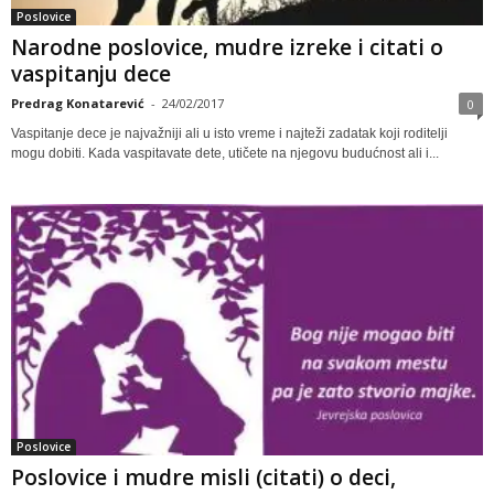
Poslovice
Narodne poslovice, mudre izreke i citati o
vaspitanju dece
Predrag Konatarević
-
24/02/2017
0
Vaspitanje dece je najvažniji ali u isto vreme i najteži zadatak koji roditelji
mogu dobiti. Kada vaspitavate dete, utičete na njegovu budućnost ali i...
Poslovice
Poslovice i mudre misli (citati) o deci,