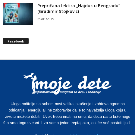
Prepričana lektira „Hajduk u Beogradu“
(Gradimir Stojković)
25/01/2019
Facebook
Uloga roditelja sa sobom nosi velika iskušenja i zahteva ogromna
odricanja i energiju ali ne zaboravite da je to najvažnija uloga koju u
životu možete dobiti. Uvek treba imati na umu, da deca rastu brže nego
što smo toga svesni. I za samo jedan treptaj oka, oni će već postati ljudi.