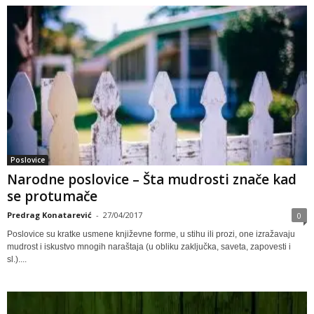
Poslovice
Narodne poslovice – Šta mudrosti znače kad
se protumače
Predrag Konatarević
-
27/04/2017
0
Poslovice su kratke usmene književne forme, u stihu ili prozi, one izražavaju
mudrost i iskustvo mnogih naraštaja (u obliku zaključka, saveta, zapovesti i
sl.)....