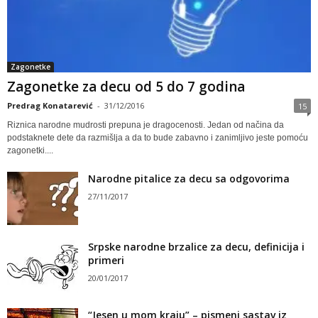
Zagonetke
Zagonetke za decu od 5 do 7 godina
Predrag Konatarević
-
31/12/2016
15
Riznica narodne mudrosti prepuna je dragocenosti. Jedan od načina da
podstaknete dete da razmišlja a da to bude zabavno i zanimljivo jeste pomoću
zagonetki....
Narodne pitalice za decu sa odgovorima
27/11/2017
Srpske narodne brzalice za decu, definicija i
primeri
20/01/2017
“Jesen u mom kraju” – pismeni sastav iz