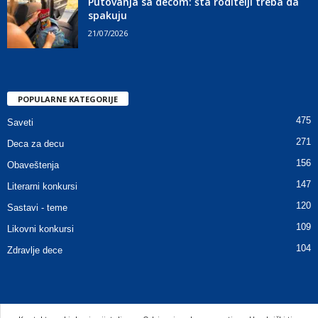
Putovanja sa decom: šta roditelji treba da
spakuju
21/07/2026
POPULARNE KATEGORIJE
475
Saveti
271
Deca za decu
156
Obaveštenja
147
Literarni konkursi
120
Sastavi - teme
109
Likovni konkursi
104
Zdravlje dece