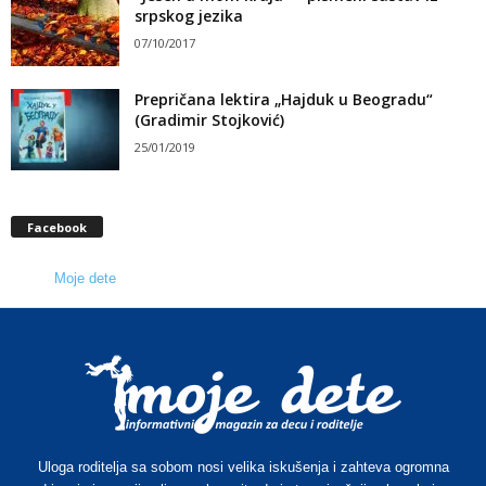
srpskog jezika
07/10/2017
Prepričana lektira „Hajduk u Beogradu“
(Gradimir Stojković)
25/01/2019
Facebook
Moje dete
Uloga roditelja sa sobom nosi velika iskušenja i zahteva ogromna