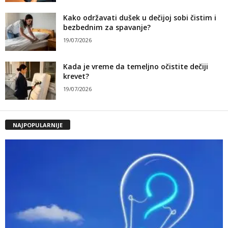
Kako održavati dušek u dečijoj sobi čistim i
bezbednim za spavanje?
19/07/2026
Kada je vreme da temeljno očistite dečiji
krevet?
19/07/2026
NAJPOPULARNIJE