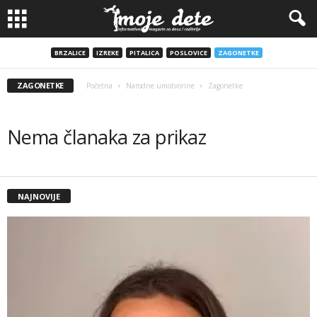
BRZALICE
IZREKE
PITALICA
POSLOVICE
ZAGONETKE
ZAGONETKE
Početna
Narodne umotvorine
Zagonetke
Nema članaka za prikaz
NAJNOVIJE