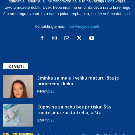
odricanja i energiju ali ne zaboravite da je to najvažnija uloga koju u
životu možete dobiti. Uvek treba imati na umu, da deca rastu brže nego
što smo toga svesni. I za samo jedan treptaj oka, oni će već postati ljudi.
Kontaktirajte nas:
info@mojedete.info
JOŠ VESTI
Šminka za malu i veliku maturu: šta je
primereno i kako...
04/08/2026
Kupovina za bebu bez pritiska: Šta
roditeljima zaista treba, a šta...
22/07/2026