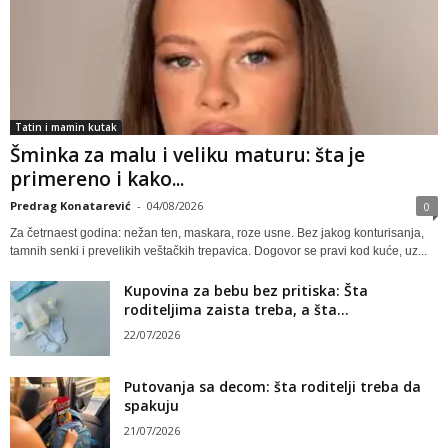
Tatin i mamin kutak
Šminka za malu i veliku maturu: šta je
primereno i kako...
Predrag Konatarević
-
04/08/2026
0
Za četrnaest godina: nežan ten, maskara, roze usne. Bez jakog konturisanja,
tamnih senki i prevelikih veštačkih trepavica. Dogovor se pravi kod kuće, uz...
Kupovina za bebu bez pritiska: Šta
roditeljima zaista treba, a šta...
22/07/2026
Putovanja sa decom: šta roditelji treba da
spakuju
21/07/2026