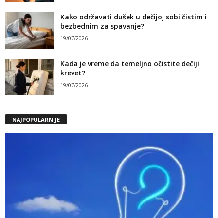
Kako održavati dušek u dečijoj sobi čistim i
bezbednim za spavanje?
19/07/2026
Kada je vreme da temeljno očistite dečiji
krevet?
19/07/2026
NAJPOPULARNIJE