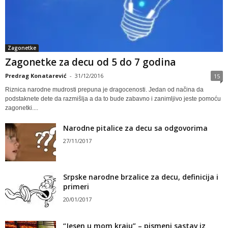
Zagonetke
Zagonetke za decu od 5 do 7 godina
Predrag Konatarević
-
31/12/2016
15
Riznica narodne mudrosti prepuna je dragocenosti. Jedan od načina da
podstaknete dete da razmišlja a da to bude zabavno i zanimljivo jeste pomoću
zagonetki....
Narodne pitalice za decu sa odgovorima
27/11/2017
Srpske narodne brzalice za decu, definicija i
primeri
20/01/2017
“Jesen u mom kraju” – pismeni sastav iz