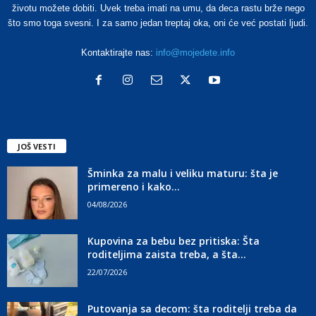
životu možete dobiti. Uvek treba imati na umu, da deca rastu brže nego
što smo toga svesni. I za samo jedan treptaj oka, oni će već postati ljudi.
Kontaktirajte nas:
info@mojedete.info
JOŠ VESTI
Šminka za malu i veliku maturu: šta je
primereno i kako...
04/08/2026
Kupovina za bebu bez pritiska: Šta
roditeljima zaista treba, a šta...
22/07/2026
Putovanja sa decom: šta roditelji treba da