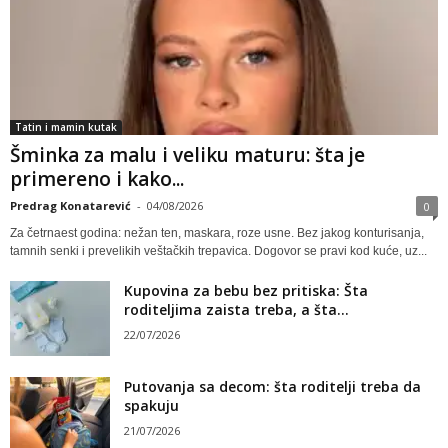
Tatin i mamin kutak
Šminka za malu i veliku maturu: šta je
primereno i kako...
Predrag Konatarević
-
04/08/2026
0
Za četrnaest godina: nežan ten, maskara, roze usne. Bez jakog konturisanja,
tamnih senki i prevelikih veštačkih trepavica. Dogovor se pravi kod kuće, uz...
Kupovina za bebu bez pritiska: Šta
roditeljima zaista treba, a šta...
22/07/2026
Putovanja sa decom: šta roditelji treba da
spakuju
21/07/2026