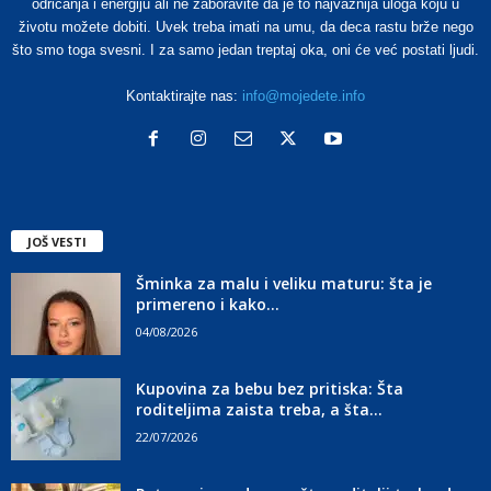
odricanja i energiju ali ne zaboravite da je to najvažnija uloga koju u
životu možete dobiti. Uvek treba imati na umu, da deca rastu brže nego
što smo toga svesni. I za samo jedan treptaj oka, oni će već postati ljudi.
Kontaktirajte nas:
info@mojedete.info
JOŠ VESTI
Šminka za malu i veliku maturu: šta je
primereno i kako...
04/08/2026
Kupovina za bebu bez pritiska: Šta
roditeljima zaista treba, a šta...
22/07/2026