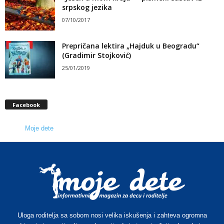
srpskog jezika
07/10/2017
Prepričana lektira „Hajduk u Beogradu“
(Gradimir Stojković)
25/01/2019
Facebook
Moje dete
Uloga roditelja sa sobom nosi velika iskušenja i zahteva ogromna