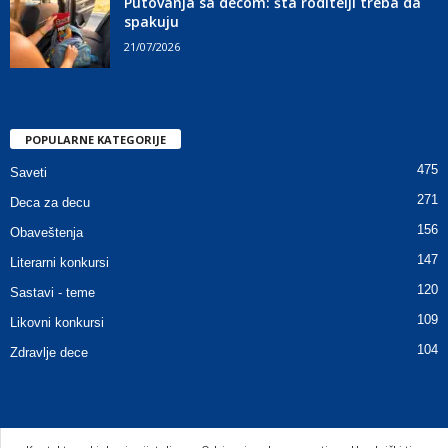
Putovanja sa decom: šta roditelji treba da
spakuju
21/07/2026
POPULARNE KATEGORIJE
475
Saveti
271
Deca za decu
156
Obaveštenja
147
Literarni konkursi
120
Sastavi - teme
109
Likovni konkursi
104
Zdravlje dece