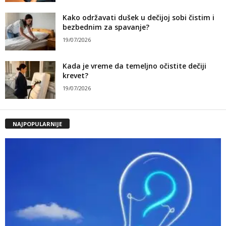
Kako održavati dušek u dečijoj sobi čistim i
bezbednim za spavanje?
19/07/2026
Kada je vreme da temeljno očistite dečiji
krevet?
19/07/2026
NAJPOPULARNIJE