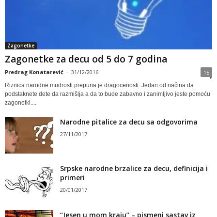
Zagonetke
Zagonetke za decu od 5 do 7 godina
Predrag Konatarević
-
31/12/2016
15
Riznica narodne mudrosti prepuna je dragocenosti. Jedan od načina da
podstaknete dete da razmišlja a da to bude zabavno i zanimljivo jeste pomoću
zagonetki....
Narodne pitalice za decu sa odgovorima
27/11/2017
Srpske narodne brzalice za decu, definicija i
primeri
20/01/2017
“Jesen u mom kraju” – pismeni sastav iz