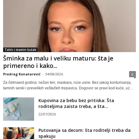
Tatin i mamin kutak
Šminka za malu i veliku maturu: šta je
primereno i kako...
Predrag Konatarević
-
04/08/2026
0
Za četrnaest godina: nežan ten, maskara, roze usne. Bez jakog konturisanja,
tamnih senki i prevelikih veštačkih trepavica. Dogovor se pravi kod kuće, uz...
Kupovina za bebu bez pritiska: Šta
roditeljima zaista treba, a šta...
22/07/2026
Putovanja sa decom: šta roditelji treba da
spakuju