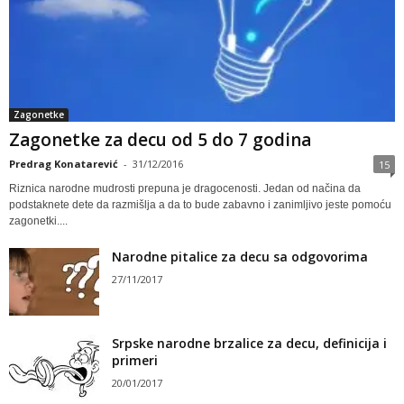
Zagonetke
Zagonetke za decu od 5 do 7 godina
Predrag Konatarević
-
31/12/2016
15
Riznica narodne mudrosti prepuna je dragocenosti. Jedan od načina da
podstaknete dete da razmišlja a da to bude zabavno i zanimljivo jeste pomoću
zagonetki....
Narodne pitalice za decu sa odgovorima
27/11/2017
Srpske narodne brzalice za decu, definicija i
primeri
20/01/2017