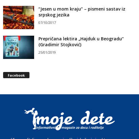
“Jesen u mom kraju” – pismeni sastav iz
srpskog jezika
07/10/2017
Prepričana lektira „Hajduk u Beogradu“
(Gradimir Stojković)
25/01/2019
Facebook