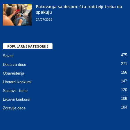
Putovanja sa decom: šta roditelji treba da
spakuju
21/07/2026
POPULARNE KATEGORIJE
475
Saveti
271
Deca za decu
156
Obaveštenja
147
Literarni konkursi
120
Sastavi - teme
109
Likovni konkursi
104
Zdravlje dece