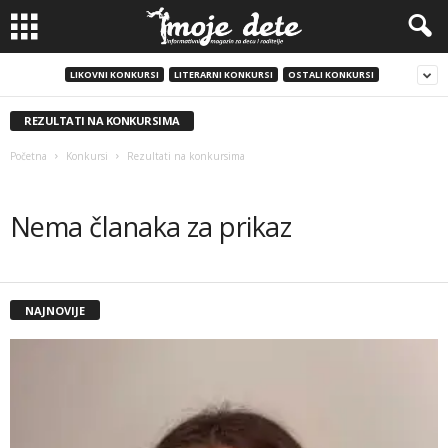
LIKOVNI KONKURSI
LITERARNI KONKURSI
OSTALI KONKURSI
REZULTATI NA KONKURSIMA
Početna
Konkursi
Rezultati na konkursima
Nema članaka za prikaz
NAJNOVIJE