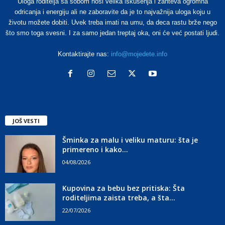
Uloga roditelja sa sobom nosi velika iskušenja i zahteva ogromna
odricanja i energiju ali ne zaboravite da je to najvažnija uloga koju u
životu možete dobiti. Uvek treba imati na umu, da deca rastu brže nego
što smo toga svesni. I za samo jedan treptaj oka, oni će već postati ljudi.
Kontaktirajte nas:
info@mojedete.info
JOŠ VESTI
Šminka za malu i veliku maturu: šta je
primereno i kako...
04/08/2026
Kupovina za bebu bez pritiska: Šta
roditeljima zaista treba, a šta...
22/07/2026