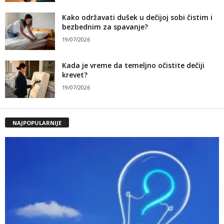
Kako održavati dušek u dečijoj sobi čistim i
bezbednim za spavanje?
19/07/2026
Kada je vreme da temeljno očistite dečiji
krevet?
19/07/2026
NAJPOPULARNIJE