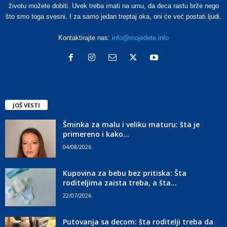
životu možete dobiti. Uvek treba imati na umu, da deca rastu brže nego
što smo toga svesni. I za samo jedan treptaj oka, oni će već postati ljudi.
Kontaktirajte nas:
info@mojedete.info
JOŠ VESTI
Šminka za malu i veliku maturu: šta je
primereno i kako...
04/08/2026
Kupovina za bebu bez pritiska: Šta
roditeljima zaista treba, a šta...
22/07/2026
Putovanja sa decom: šta roditelji treba da