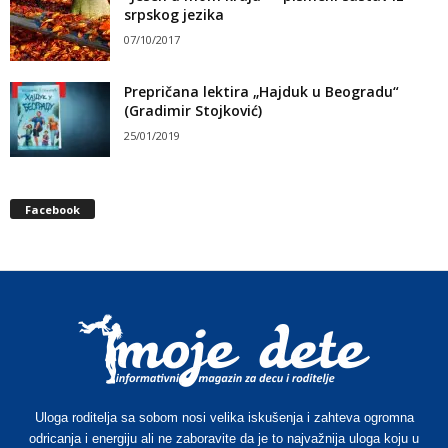
srpskog jezika
07/10/2017
Prepričana lektira „Hajduk u Beogradu“
(Gradimir Stojković)
25/01/2019
Facebook
Uloga roditelja sa sobom nosi velika iskušenja i zahteva ogromna
odricanja i energiju ali ne zaboravite da je to najvažnija uloga koju u