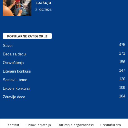
spakuju
21/07/2026
POPULARNE KATEGORIJE
475
Saveti
271
Deca za decu
156
Obaveštenja
147
Literarni konkursi
120
Sastavi - teme
109
Likovni konkursi
104
Zdravlje dece
Kontakt
Linkovi prijatelja
Odricanje odgovornosti
Urednički tim