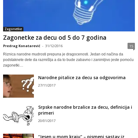
Zagonetke
Zagonetke za decu od 5 do 7 godina
Predrag Konatarević
-
31/12/2016
15
Riznica narodne mudrosti prepuna je dragocenosti. Jedan od načina da
podstaknete dete da razmišlja a da to bude zabavno i zanimljivo jeste pomoću
zagonetki....
Narodne pitalice za decu sa odgovorima
27/11/2017
Srpske narodne brzalice za decu, definicija i
primeri
20/01/2017
“Jesen u mom kraju” – pismeni sastav iz