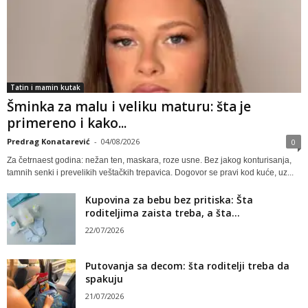
Tatin i mamin kutak
Šminka za malu i veliku maturu: šta je
primereno i kako...
Predrag Konatarević
-
04/08/2026
0
Za četrnaest godina: nežan ten, maskara, roze usne. Bez jakog konturisanja,
tamnih senki i prevelikih veštačkih trepavica. Dogovor se pravi kod kuće, uz...
Kupovina za bebu bez pritiska: Šta
roditeljima zaista treba, a šta...
22/07/2026
Putovanja sa decom: šta roditelji treba da
spakuju
21/07/2026