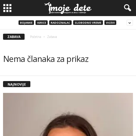
BOJANKE
IGRICE
RADOZNALAC
SLOBODNO VREME
VICEVI
ZABAVA
Početna
Zabava
Nema članaka za prikaz
NAJNOVIJE