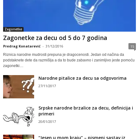
Zagonetke
Zagonetke za decu od 5 do 7 godina
Predrag Konatarević
-
31/12/2016
15
Riznica narodne mudrosti prepuna je dragocenosti. Jedan od načina da
podstaknete dete da razmišlja a da to bude zabavno i zanimljivo jeste pomoću
zagonetki....
Narodne pitalice za decu sa odgovorima
27/11/2017
Srpske narodne brzalice za decu, definicija i
primeri
20/01/2017
“Jesen u mom kraju” – pismeni sastav iz