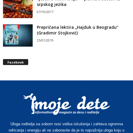
srpskog jezika
07/10/2017
Prepričana lektira „Hajduk u Beogradu“
(Gradimir Stojković)
25/01/2019
Facebook
Uloga roditelja sa sobom nosi velika iskušenja i zahteva ogromna
odricanja i energiju ali ne zaboravite da je to najvažnija uloga koju u