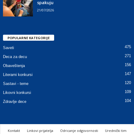
spakuju
21/07/2026
POPULARNE KATEGORIJE
475
Saveti
271
Deca za decu
156
Obaveštenja
147
Literarni konkursi
120
Sastavi - teme
109
Likovni konkursi
104
Zdravlje dece
Kontakt
Linkovi prijatelja
Odricanje odgovornosti
Urednički tim