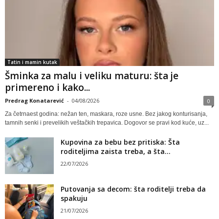
Tatin i mamin kutak
Šminka za malu i veliku maturu: šta je
primereno i kako...
Predrag Konatarević
-
04/08/2026
0
Za četrnaest godina: nežan ten, maskara, roze usne. Bez jakog konturisanja,
tamnih senki i prevelikih veštačkih trepavica. Dogovor se pravi kod kuće, uz...
Kupovina za bebu bez pritiska: Šta
roditeljima zaista treba, a šta...
22/07/2026
Putovanja sa decom: šta roditelji treba da
spakuju
21/07/2026