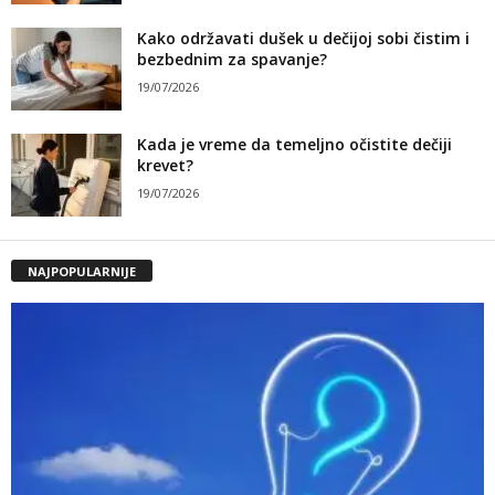
Kako održavati dušek u dečijoj sobi čistim i
bezbednim za spavanje?
19/07/2026
Kada je vreme da temeljno očistite dečiji
krevet?
19/07/2026
NAJPOPULARNIJE