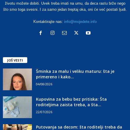
životu možete dobiti. Uvek treba imati na umu, da deca rastu brže nego
što smo toga svesni. I za samo jedan treptaj oka, oni će već postati ljudi.
Kontaktirajte nas:
info@mojedete.info
JOŠ VESTI
Šminka za malu i veliku maturu: šta je
primereno i kako...
04/08/2026
Kupovina za bebu bez pritiska: Šta
roditeljima zaista treba, a šta...
22/07/2026
Putovanja sa decom: šta roditelji treba da