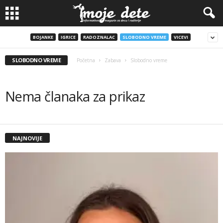
BOJANKE
IGRICE
RADOZNALAC
SLOBODNO VREME
VICEVI
SLOBODNO VREME
Početna
Zabava
Slobodno vreme
Nema članaka za prikaz
NAJNOVIJE