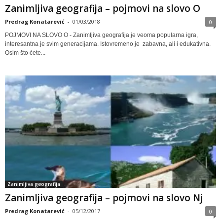
Zanimljiva geografija – pojmovi na slovo O
Predrag Konatarević
-
01/03/2018
0
POJMOVI NA SLOVO O - Zanimljiva geografija je veoma popularna igra,
interesantna je svim generacijama. Istovremeno je zabavna, ali i edukativna.
Osim što ćete...
Zanimljiva geografija
Zanimljiva geografija – pojmovi na slovo Nj
Predrag Konatarević
-
05/12/2017
0