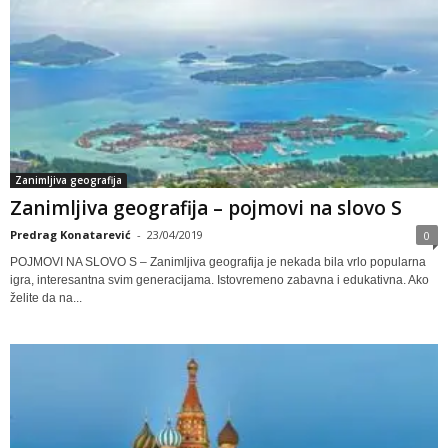
Zanimljiva geografija
Zanimljiva geografija – pojmovi na slovo S
Predrag Konatarević
-
23/04/2019
0
POJMOVI NA SLOVO S – Zanimljiva geografija je nekada bila vrlo popularna
igra, interesantna svim generacijama. Istovremeno zabavna i edukativna. Ako
želite da na...