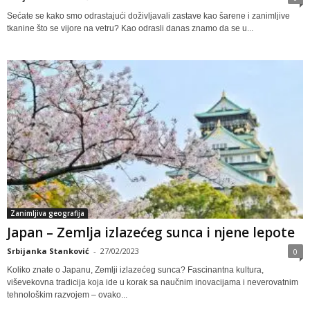
Sećate se kako smo odrastajući doživljavali zastave kao šarene i zanimljive
tkanine što se vijore na vetru? Kao odrasli danas znamo da se u...
Zanimljiva geografija
Japan – Zemlja izlazećeg sunca i njene lepote
Srbijanka Stanković
-
27/02/2023
0
Koliko znate o Japanu, Zemlji izlazećeg sunca? Fascinantna kultura,
viševekovna tradicija koja ide u korak sa naučnim inovacijama i neverovatnim
tehnološkim razvojem – ovako...