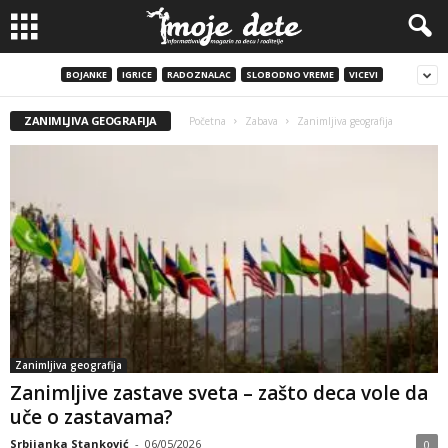
BOJANKE
IGRICE
RADOZNALAC
SLOBODNO VREME
VICEVI
ZANIMLJIVA GEOGRAFIJA
Početna
Zabava
Zanimljiva geografija
Zanimljiva geografija
Zanimljive zastave sveta – zašto deca vole da
uče o zastavama?
Srbijanka Stanković
-
06/05/2026
0