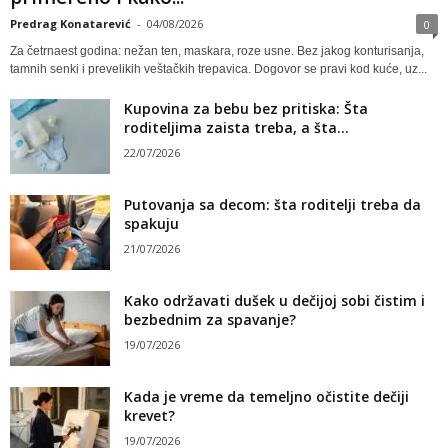
Predrag Konatarević
-
04/08/2026
0
Za četrnaest godina: nežan ten, maskara, roze usne. Bez jakog konturisanja,
tamnih senki i prevelikih veštačkih trepavica. Dogovor se pravi kod kuće, uz...
Kupovina za bebu bez pritiska: Šta
roditeljima zaista treba, a šta...
22/07/2026
Putovanja sa decom: šta roditelji treba da
spakuju
21/07/2026
Kako održavati dušek u dečijoj sobi čistim i
bezbednim za spavanje?
19/07/2026
Kada je vreme da temeljno očistite dečiji
krevet?
19/07/2026