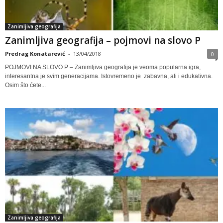
Zanimljiva geografija
Zanimljiva geografija – pojmovi na slovo P
Predrag Konatarević
-
13/04/2018
0
POJMOVI NA SLOVO P – Zanimljiva geografija je veoma popularna igra,
interesantna je svim generacijama. Istovremeno je zabavna, ali i edukativna.
Osim što ćete...
Zanimljiva geografija