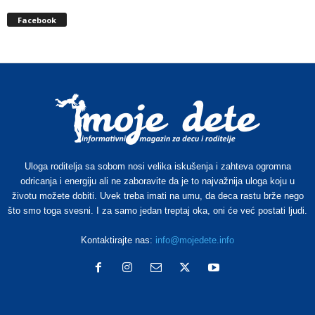
Facebook
Uloga roditelja sa sobom nosi velika iskušenja i zahteva ogromna
odricanja i energiju ali ne zaboravite da je to najvažnija uloga koju u
životu možete dobiti. Uvek treba imati na umu, da deca rastu brže nego
što smo toga svesni. I za samo jedan treptaj oka, oni će već postati ljudi.
Kontaktirajte nas:
info@mojedete.info