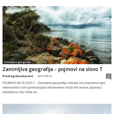
Zanimljiva geografija
Zanimljiva geografija – pojmovi na slovo T
Predrag Konatarević
-
30/07/2019
0
POJMOVI NA SLOVO T – Zanimljiva geografija nekada vrlo popularna igra,
interesantna svim generacijama istovremeno može biti veoma zabavna i
edukativna. Ako želite da...