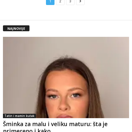
1
2
3
NAJNOVIJE
Tatin i mamin kutak
Šminka za malu i veliku maturu: šta je
primereno i kako...