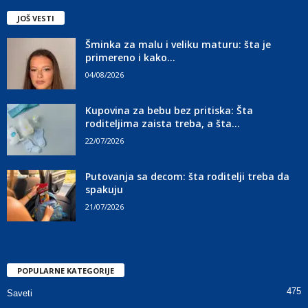
JOŠ VESTI
Šminka za malu i veliku maturu: šta je
primereno i kako...
04/08/2026
Kupovina za bebu bez pritiska: Šta
roditeljima zaista treba, a šta...
22/07/2026
Putovanja sa decom: šta roditelji treba da
spakuju
21/07/2026
POPULARNE KATEGORIJE
475
Saveti