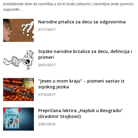
podstaknete dete da razmišlja a da to bude zabavno i zanimljivo jeste pomoću
zagonetki....
Narodne pitalice za decu sa odgovorima
27/11/2017
Srpske narodne brzalice za decu, definicija i
primeri
20/01/2017
“Jesen u mom kraju” – pismeni sastav iz
srpskog jezika
07/10/2017
Prepričana lektira „Hajduk u Beogradu“
(Gradimir Stojković)
25/01/2019