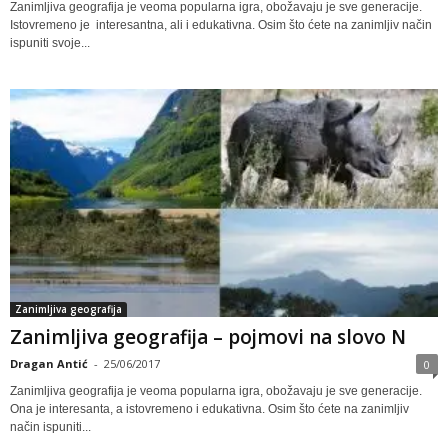
Zanimljiva geografija je veoma popularna igra, obožavaju je sve generacije.
Istovremeno je interesantna, ali i edukativna. Osim što ćete na zanimljiv način
ispuniti svoje...
Zanimljiva geografija
Zanimljiva geografija – pojmovi na slovo N
Dragan Antić
-
25/06/2017
0
Zanimljiva geografija je veoma popularna igra, obožavaju je sve generacije.
Ona je interesanta, a istovremeno i edukativna. Osim što ćete na zanimljiv
način ispuniti...