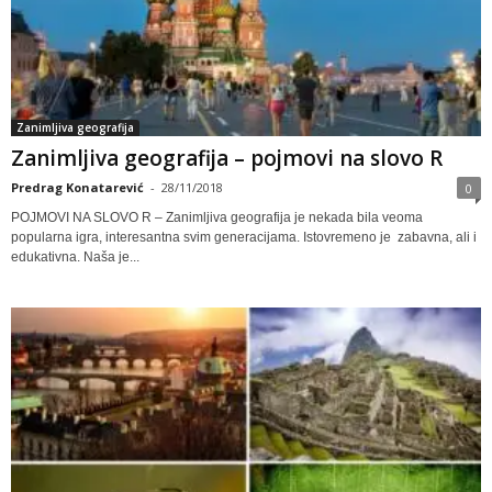
Zanimljiva geografija
Zanimljiva geografija – pojmovi na slovo R
Predrag Konatarević
-
28/11/2018
0
POJMOVI NA SLOVO R – Zanimljiva geografija je nekada bila veoma
popularna igra, interesantna svim generacijama. Istovremeno je zabavna, ali i
edukativna. Naša je...