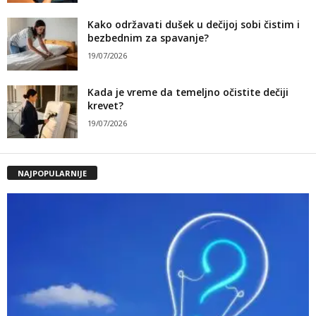
Kako održavati dušek u dečijoj sobi čistim i
bezbednim za spavanje?
19/07/2026
Kada je vreme da temeljno očistite dečiji
krevet?
19/07/2026
NAJPOPULARNIJE