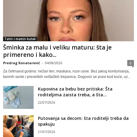
Tatin i mamin kutak
Šminka za malu i veliku maturu: šta je
primereno i kako...
Predrag Konatarević
-
04/08/2026
0
Za četrnaest godina: nežan ten, maskara, roze usne. Bez jakog konturisanja,
tamnih senki i prevelikih veštačkih trepavica. Dogovor se pravi kod kuće, uz...
Kupovina za bebu bez pritiska: Šta
roditeljima zaista treba, a šta...
22/07/2026
Putovanja sa decom: šta roditelji treba da
spakuju
21/07/2026