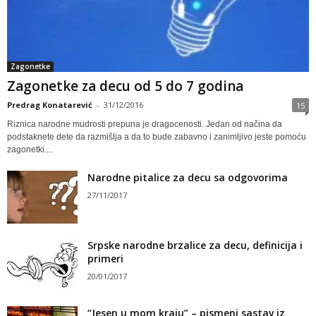
Zagonetke
Zagonetke za decu od 5 do 7 godina
Predrag Konatarević
-
31/12/2016
15
Riznica narodne mudrosti prepuna je dragocenosti. Jedan od načina da
podstaknete dete da razmišlja a da to bude zabavno i zanimljivo jeste pomoću
zagonetki....
Narodne pitalice za decu sa odgovorima
27/11/2017
Srpske narodne brzalice za decu, definicija i
primeri
20/01/2017
“Jesen u mom kraju” – pismeni sastav iz