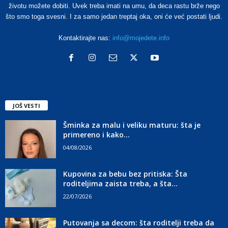
životu možete dobiti. Uvek treba imati na umu, da deca rastu brže nego
što smo toga svesni. I za samo jedan treptaj oka, oni će već postati ljudi.
Kontaktirajte nas:
info@mojedete.info
JOŠ VESTI
Šminka za malu i veliku maturu: šta je
primereno i kako...
04/08/2026
Kupovina za bebu bez pritiska: Šta
roditeljima zaista treba, a šta...
22/07/2026
Putovanja sa decom: šta roditelji treba da