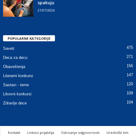
spakuju
21/07/2026
POPULARNE KATEGORIJE
475
Saveti
271
Deca za decu
156
Obaveštenja
147
Literarni konkursi
120
Sastavi - teme
109
Likovni konkursi
104
Zdravlje dece
Kontakt
Linkovi prijatelja
Odricanje odgovornosti
Urednički tim