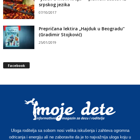
srpskog jezika
07/10/2017
Prepričana lektira „Hajduk u Beogradu“
(Gradimir Stojković)
25/01/2019
Facebook
Uloga roditelja sa sobom nosi velika iskušenja i zahteva ogromna
odricanja i energiju ali ne zaboravite da je to najvažnija uloga koju u