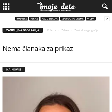
BOJANKE
IGRICE
RADOZNALAC
SLOBODNO VREME
VICEVI
ZANIMLJIVA GEOGRAFIJA
Početna
Zabava
Zanimljiva geografija
Nema članaka za prikaz
NAJNOVIJE