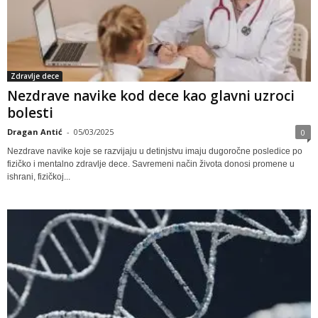
Zdravlje dece
Nezdrave navike kod dece kao glavni uzroci
bolesti
Dragan Antić
-
05/03/2025
0
Nezdrave navike koje se razvijaju u detinjstvu imaju dugoročne posledice po
fizičko i mentalno zdravlje dece. Savremeni način života donosi promene u
ishrani, fizičkoj...