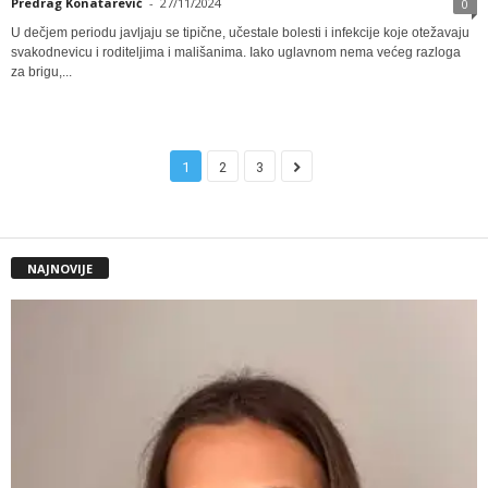
Predrag Konatarević
-
27/11/2024
0
U dečjem periodu javljaju se tipične, učestale bolesti i infekcije koje otežavaju
svakodnevicu i roditeljima i mališanima. Iako uglavnom nema većeg razloga
za brigu,...
1
2
3
NAJNOVIJE