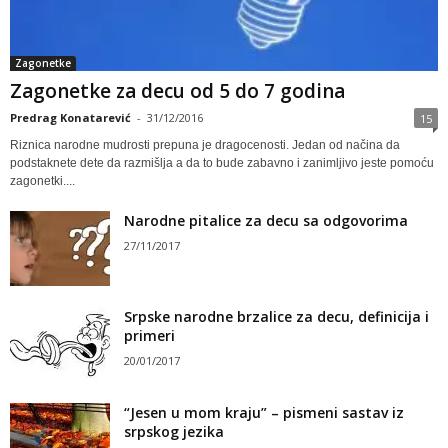
Zagonetke
Zagonetke za decu od 5 do 7 godina
Predrag Konatarević
-
31/12/2016
15
Riznica narodne mudrosti prepuna je dragocenosti. Jedan od načina da
podstaknete dete da razmišlja a da to bude zabavno i zanimljivo jeste pomoću
zagonetki....
Narodne pitalice za decu sa odgovorima
27/11/2017
Srpske narodne brzalice za decu, definicija i
primeri
20/01/2017
“Jesen u mom kraju” – pismeni sastav iz
srpskog jezika