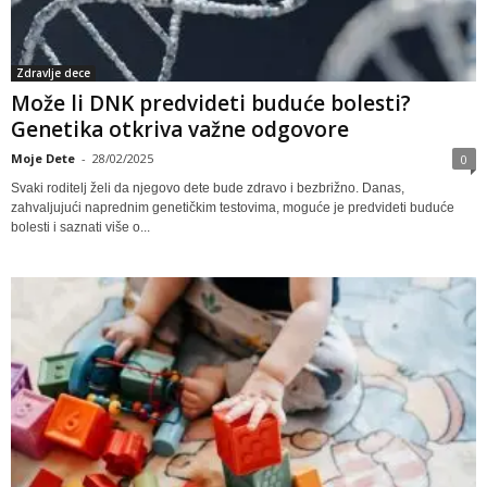
Zdravlje dece
Može li DNK predvideti buduće bolesti?
Genetika otkriva važne odgovore
Moje Dete
-
28/02/2025
0
Svaki roditelj želi da njegovo dete bude zdravo i bezbrižno. Danas,
zahvaljujući naprednim genetičkim testovima, moguće je predvideti buduće
bolesti i saznati više o...