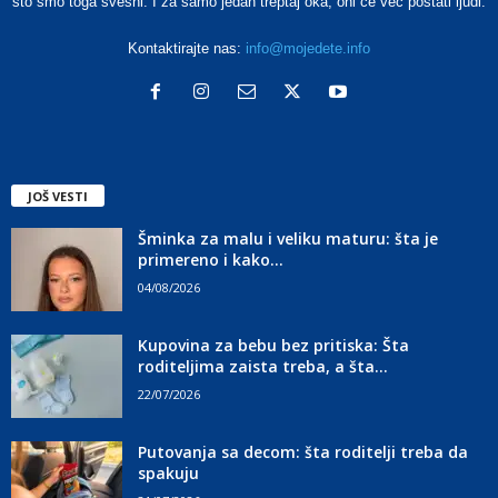
što smo toga svesni. I za samo jedan treptaj oka, oni će već postati ljudi.
Kontaktirajte nas:
info@mojedete.info
JOŠ VESTI
Šminka za malu i veliku maturu: šta je
primereno i kako...
04/08/2026
Kupovina za bebu bez pritiska: Šta
roditeljima zaista treba, a šta...
22/07/2026
Putovanja sa decom: šta roditelji treba da
spakuju