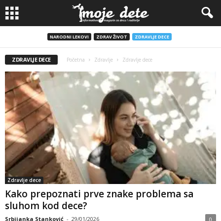
NARODNI LEKOVI
ZDRAV ŽIVOT
ZDRAVLJE DECE
ZDRAVLJE DECE
Početna
Zdravlje
Zdravlje dece
Zdravlje dece
Kako prepoznati prve znake problema sa
sluhom kod dece?
Srbijanka Stanković
-
29/01/2026
0