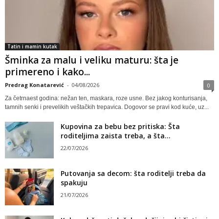
Tatin i mamin kutak
Šminka za malu i veliku maturu: šta je
primereno i kako...
Predrag Konatarević
-
04/08/2026
0
Za četrnaest godina: nežan ten, maskara, roze usne. Bez jakog konturisanja,
tamnih senki i prevelikih veštačkih trepavica. Dogovor se pravi kod kuće, uz...
Kupovina za bebu bez pritiska: Šta
roditeljima zaista treba, a šta...
22/07/2026
Putovanja sa decom: šta roditelji treba da
spakuju
21/07/2026