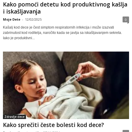
Kako pomoći detetu kod produktivnog kašlja
i iskašljavanja
Moje Dete
-
12/02/2025
0
Kašalj kod dece je čest simptom respiratornih infekcija i može izazvati
zabrinutost kod roditelja, naročito kada se javlja sa iskašljavanjem sekreta.
Iako je produktivni...
Zdravlje dece
Kako sprečiti česte bolesti kod dece?