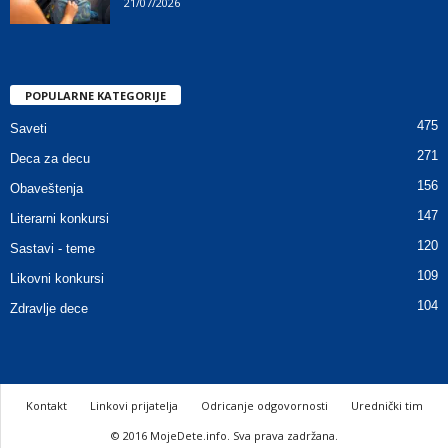
21/07/2026
POPULARNE KATEGORIJE
475
Saveti
271
Deca za decu
156
Obaveštenja
147
Literarni konkursi
120
Sastavi - teme
109
Likovni konkursi
104
Zdravlje dece
Kontakt
Linkovi prijatelja
Odricanje odgovornosti
Urednički tim
© 2016 MojeDete.info. Sva prava zadržana.