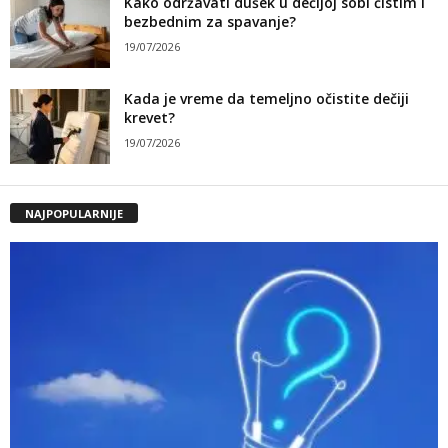
Kako održavati dušek u dečijoj sobi čistim i
bezbednim za spavanje?
19/07/2026
Kada je vreme da temeljno očistite dečiji
krevet?
19/07/2026
NAJPOPULARNIJE