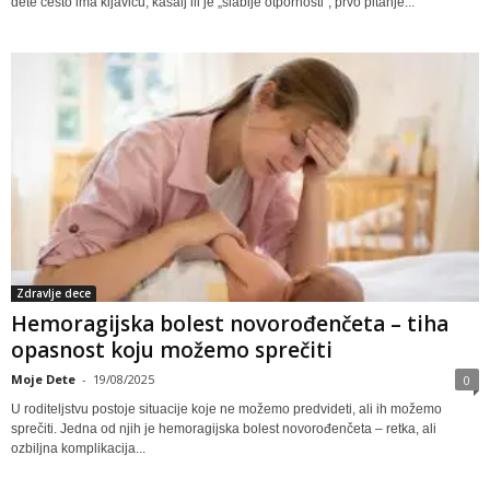
dete često ima kijavicu, kašalj ili je „slabije otpornosti“, prvo pitanje...
Zdravlje dece
Hemoragijska bolest novorođenčeta – tiha
opasnost koju možemo sprečiti
Moje Dete
-
19/08/2025
0
U roditeljstvu postoje situacije koje ne možemo predvideti, ali ih možemo
sprečiti. Jedna od njih je hemoragijska bolest novorođenčeta – retka, ali
ozbiljna komplikacija...