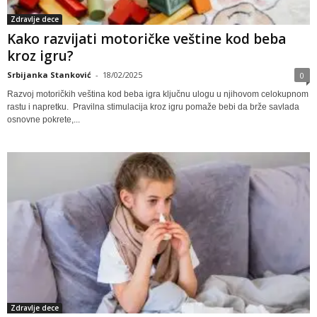
Zdravlje dece
Kako razvijati motoričke veštine kod beba
kroz igru?
Srbijanka Stanković
-
18/02/2025
0
Razvoj motoričkih veština kod beba igra ključnu ulogu u njihovom celokupnom
rastu i napretku. Pravilna stimulacija kroz igru pomaže bebi da brže savlada
osnovne pokrete,...
Zdravlje dece