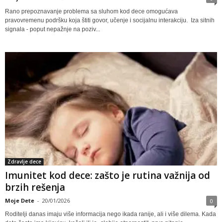
Rano prepoznavanje problema sa sluhom kod dece omogućava
pravovremenu podršku koja štiti govor, učenje i socijalnu interakciju. Iza sitnih
signala - poput nepažnje na poziv...
Zdravlje dece
Imunitet kod dece: zašto je rutina važnija od
brzih rešenja
Moje Dete
-
20/01/2026
0
Roditelji danas imaju više informacija nego ikada ranije, ali i više dilema. Kada