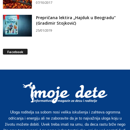
07/10/2017
Prepričana lektira „Hajduk u Beogradu“
(Gradimir Stojković)
25/01/2019
Facebook
Uloga roditelja sa sobom nosi velika iskušenja i zahteva ogromna
odricanja i energiju ali ne zaboravite da je to najvažnija uloga koju u
životu možete dobiti. Uvek treba imati na umu, da deca rastu brže nego