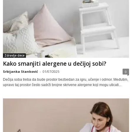
Zdravlje dece
Kako smanjiti alergene u dečijoj sobi?
Srbijanka Stanković
-
01/07/2025
0
Dečija soba treba da bude prostor bezbedan za igru, učenje i odmor. Međutim,
upravo taj prostor često sadrži brojne skrivene alergene koji mogu uticati...