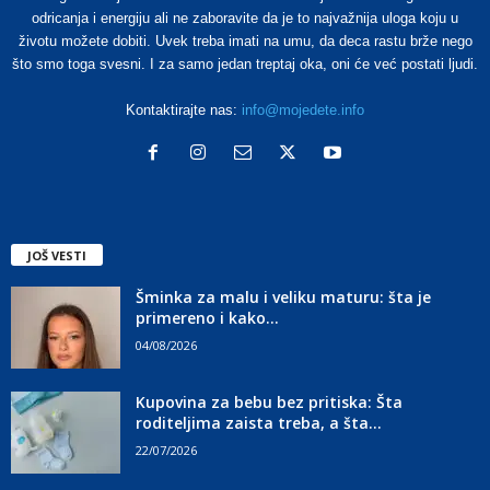
odricanja i energiju ali ne zaboravite da je to najvažnija uloga koju u
životu možete dobiti. Uvek treba imati na umu, da deca rastu brže nego
što smo toga svesni. I za samo jedan treptaj oka, oni će već postati ljudi.
Kontaktirajte nas:
info@mojedete.info
JOŠ VESTI
Šminka za malu i veliku maturu: šta je
primereno i kako...
04/08/2026
Kupovina za bebu bez pritiska: Šta
roditeljima zaista treba, a šta...
22/07/2026