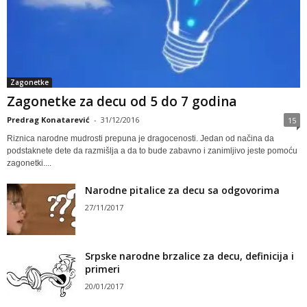
Zagonetke
Zagonetke za decu od 5 do 7 godina
Predrag Konatarević
-
31/12/2016
15
Riznica narodne mudrosti prepuna je dragocenosti. Jedan od načina da
podstaknete dete da razmišlja a da to bude zabavno i zanimljivo jeste pomoću
zagonetki....
Narodne pitalice za decu sa odgovorima
27/11/2017
Srpske narodne brzalice za decu, definicija i
primeri
20/01/2017