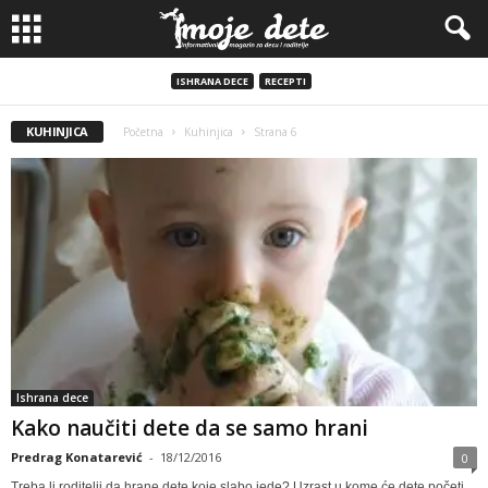
ISHRANA DECE
RECEPTI
KUHINJICA
Početna
Kuhinjica
Strana 6
Ishrana dece
Kako naučiti dete da se samo hrani
Predrag Konatarević
-
18/12/2016
0
Treba li roditelji da hrane dete koje slabo jede? Uzrast u kome će dete početi