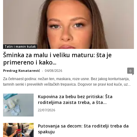
Tatin i mamin kutak
Šminka za malu i veliku maturu: šta je
primereno i kako...
Predrag Konatarević
-
04/08/2026
0
Za četrnaest godina: nežan ten, maskara, roze usne. Bez jakog konturisanja,
tamnih senki i prevelikih veštačkih trepavica. Dogovor se pravi kod kuće, uz...
Kupovina za bebu bez pritiska: Šta
roditeljima zaista treba, a šta...
22/07/2026
Putovanja sa decom: šta roditelji treba da
spakuju