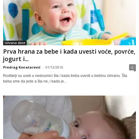
Ishrana dece
Prva hrana za bebe i kada uvesti voće, povrće,
jogurt i...
Predrag Konatarević
-
01/12/2016
0
Roditelji su uvek u nedoumici šta i kada treba uvesti u bebinu ishranu. Šta
beba sme da jede a šta ne, i kada je...