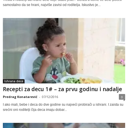
samostalno da se hrani, najviše zavisi od roditelja. Iskustvo je...
Ishrana dece
Recepti za decu 1# – za prvu godinu i nadalje
Predrag Konatarević
-
07/12/2016
0
I ako mali, bebe i deca do dve godine su najveći probirači u ishrani. I zaista su
srećni oni roditelji čija deca imaju dobar...