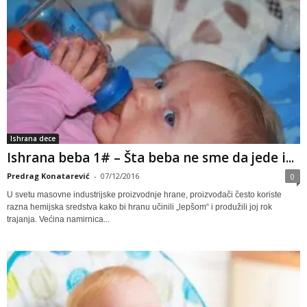
Ishrana dece
Ishrana beba 1# – Šta beba ne sme da jede i...
Predrag Konatarević
-
07/12/2016
0
U svetu masovne industrijske proizvodnje hrane, proizvođači često koriste
razna hemijska sredstva kako bi hranu učinili „lepšom“ i produžili joj rok
trajanja. Većina namirnica...