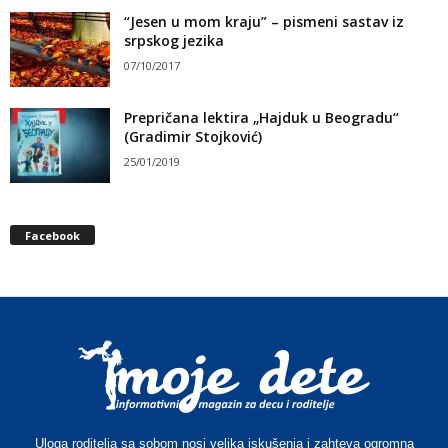
“Jesen u mom kraju” – pismeni sastav iz
srpskog jezika
07/10/2017
Prepričana lektira „Hajduk u Beogradu“
(Gradimir Stojković)
25/01/2019
Facebook
Uloga roditelja sa sobom nosi velika iskušenja i zahteva ogromna