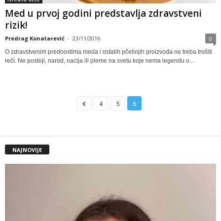
Med u prvoj godini predstavlja zdravstveni
rizik!
Predrag Konatarević
-
23/11/2016
0
O zdravstvenim prednostima meda i ostalih pčelinjih proizvoda ne treba trošiti
reči. Ne postoji, narod, nacija ili pleme na svetu koje nema legendu o...
4
5
6
NAJNOVIJE