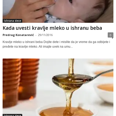
Ishrana dece
Kada uvesti kravlje mleko u ishranu beba
Predrag Konatarević
-
29/11/2016
0
Kravlje mleko u ishrani beba Dojite dete i mislite da je vreme da ga odbijete i
pređete na kravlje mleko. Ali imajte uvek na umu...
Ishrana dece