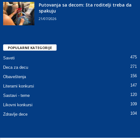
Putovanja sa decom: šta roditelji treba da
spakuju
21/07/2026
POPULARNE KATEGORIJE
475
Saveti
271
Deca za decu
156
Obaveštenja
147
Literarni konkursi
120
Sastavi - teme
109
Likovni konkursi
104
Zdravlje dece