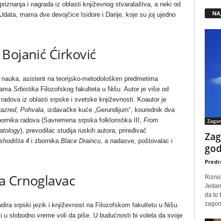
 priznanja i nagrada iz oblasti književnog stvaralaštva, a neki od
NA
Udata, mama dve devojčice Isidore i Darije, koje su joj ujedno
 Bojanić Ćirković
ih nauka, asistent na teorijsko-metodološkim predmetima
rama
Srbistika
Filozofskog fakulteta u Nišu. Autor je više od
 radova iz oblasti srpske i svetske književnosti. Koautor je
razred, Pohvala
, izdavačke kuće „Gerundijum“, kourednik dva
rnika radova (Savremena srpska folkloristika III,
From
Zago
atology
), prevodilac studija ruskih autora, priređivač
Zag
Ishodišta 4
i zbornika
Blace Draincu
, a nadasve, poštovalac i
god
Predr
a Crnoglavac
Rizni
Jedan
da to
zagone
udira srpski jezik i književnost na Filozofskom fakultetu u Nišu.
 i u slobodno vreme voli da piše. U budućnosti bi volela da svoje