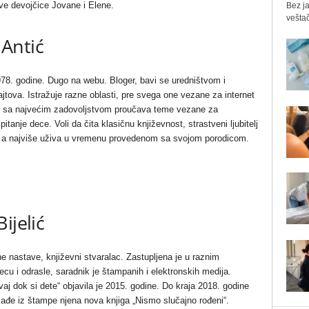
ve devojčice Jovane i Elene.
Bez ja
veštač
Antić
78. godine. Dugo na webu. Bloger, bavi se uredništvom i
jtova. Istražuje razne oblasti, pre svega one vezane za internet
, sa najvećim zadovoljstvom proučava teme vezane za
spitanje dece. Voli da čita klasičnu književnost, strastveni ljubitelj
, a najviše uživa u vremenu provedenom sa svojom porodicom.
Bijelić
e nastave, književni stvaralac. Zastupljena je u raznim
cu i odrasle, saradnik je štampanih i elektronskih medija.
vaj dok si dete“ objavila je 2015. godine. Do kraja 2018. godine
zađe iz štampe njena nova knjiga „Nismo slučajno rođeni“.