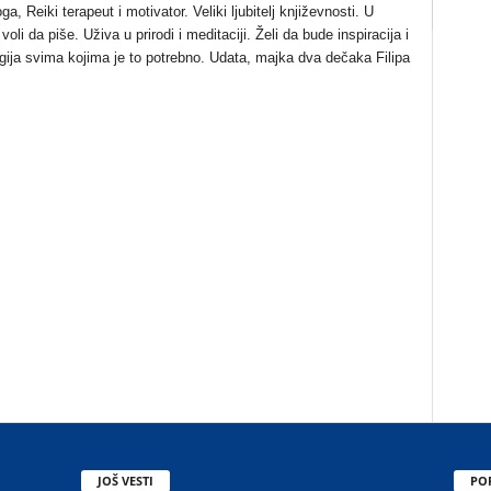
a, Reiki terapeut i motivator. Veliki ljubitelj književnosti. U
li da piše. Uživa u prirodi i meditaciji. Želi da bude inspiracija i
gija svima kojima je to potrebno. Udata, majka dva dečaka Filipa
JOŠ VESTI
PO