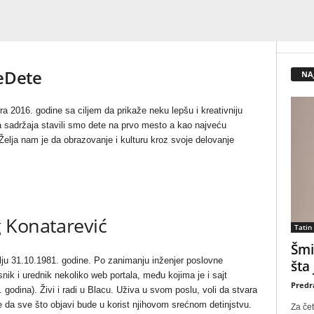
jeDete
NA
 2016. godine sa ciljem da prikaže neku lepšu i kreativniju
a sadržaja stavili smo dete na prvo mesto a kao najveću
Želja nam je da obrazovanje i kulturu kroz svoje delovanje
 Konatarević
Tatin
Šmi
ju 31.10.1981. godine. Po zanimanju inženjer poslovne
šta
snik i urednik nekoliko web portala, među kojima je i sajt
Predr
 godina). Živi i radi u Blacu. Uživa u svom poslu, voli da stvara
e da sve što objavi bude u korist njihovom srećnom detinjstvu.
Za čet