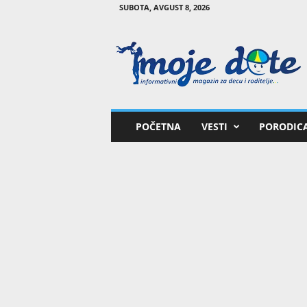
SUBOTA, AVGUST 8, 2026
M
o
j
e
d
e
t
POČETNA
VESTI
PORODIC
e