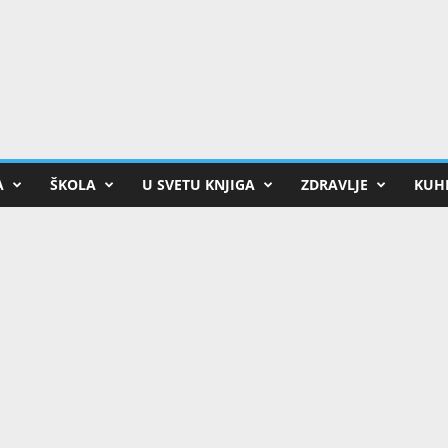
A
ŠKOLA
U SVETU KNJIGA
ZDRAVLJE
KUHI