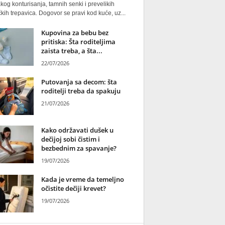
kog konturisanja, tamnih senki i prevelikih
kih trepavica. Dogovor se pravi kod kuće, uz...
Kupovina za bebu bez
pritiska: Šta roditeljima
zaista treba, a šta...
22/07/2026
Putovanja sa decom: šta
roditelji treba da spakuju
21/07/2026
Kako održavati dušek u
dečijoj sobi čistim i
bezbednim za spavanje?
19/07/2026
Kada je vreme da temeljno
očistite dečiji krevet?
19/07/2026