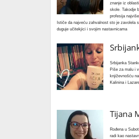
znanje iz oblast
skole. Takodje bi
profesija najviš
Ističe da najveću zahvalnost sto je zavolela s
duguje učitekjici i svojim nastavnicama
Srbijan
Srbijanka Stanko
Piše za malu i v
književnošću na
Kalinina i Laza
Tijana 
Rođena u Suboti
radi kao nastav