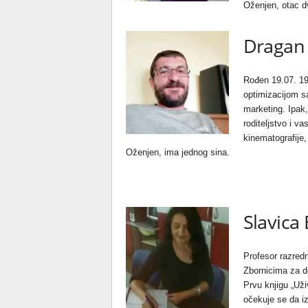
Oženjen, otac d
Dragan 
Rođen 19.07. 19
optimizacijom sa
marketing. Ipak
roditeljstvo i va
kinematografije
Oženjen, ima jednog sina.
Slavica 
Profesor razredn
Zbornicima za de
Prvu knjigu „Uži
očekuje se da i