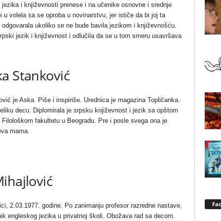
i jezika i književnosti prenese i na učenike osnovne i srednje
 u volela sa se oproba u novinarstvu, jer ističe da bi joj ta
e odgovarala ukoliko se ne bude bavila jezikom i književnošću.
rpski jezik i književnost i odlučila da se u tom smeru usavršava
ka Stanković
vić je Aska. Piše i inspiriše. Urednica je magazina Topličanka.
eliku decu. Diplomirala je srpsku književnost i jezik sa opštom
 Filološkom fakultetu u Beogradu. Pre i posle svega ona je
reva mama.
Mihajlović
Fa
ci, 2.03.1977. godine. Po zanimanju profesor razredne nastave,
nik engleskog jezika u privatnoj školi. Obožava rad sa decom.