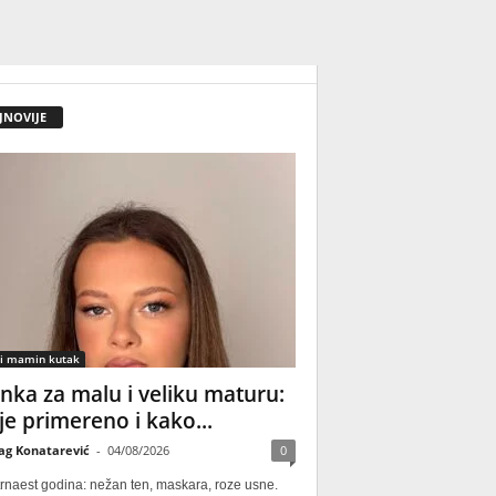
JNOVIJE
 i mamin kutak
nka za malu i veliku maturu:
 je primereno i kako...
ag Konatarević
-
04/08/2026
0
rnaest godina: nežan ten, maskara, roze usne.