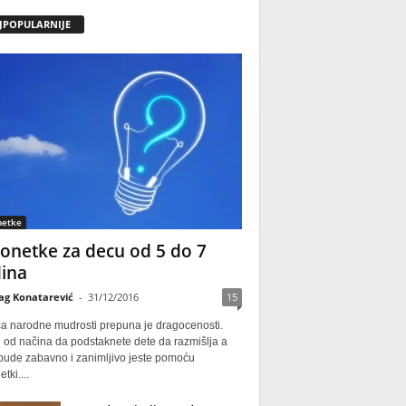
JPOPULARNIJE
netke
onetke za decu od 5 do 7
ina
ag Konatarević
-
31/12/2016
15
ca narodne mudrosti prepuna je dragocenosti.
 od načina da podstaknete dete da razmišlja a
 bude zabavno i zanimljivo jeste pomoću
tki....