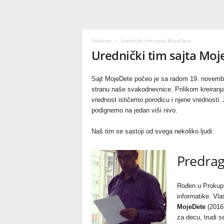
Početna
Urednički tim sajta MojeDete
Urednički tim sajta Mo
Sajt MojeDete počeo je sa radom 19. novembra
stranu naše svakodnevnice. Prilikom kreiranj
vrednost ističemo porodicu i njene vrednosti. 
podignemo na jedan viši nivo.
Naš tim se sastoji od svega nekoliko ljudi:
Predrag
Rođen u Prokupl
informatike. Vla
MojeDete
(2016.
za decu, trudi s