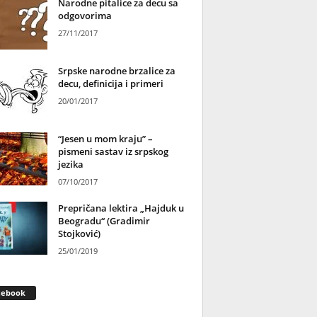
Narodne pitalice za decu sa
odgovorima
27/11/2017
Srpske narodne brzalice za
decu, definicija i primeri
20/01/2017
“Jesen u mom kraju” –
pismeni sastav iz srpskog
jezika
07/10/2017
Prepričana lektira „Hajduk u
Beogradu“ (Gradimir
Stojković)
25/01/2019
cebook