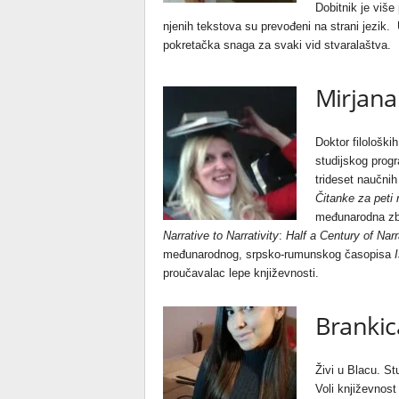
Dobitnik je više
njenih tekstova su prevođeni na strani jezik. 
pokretačka snaga za svaki vid stvaralaštva.
Mirjana
Doktor filološk
studijskog prog
trideset naučnih
Čitanke za peti 
međunarodna zbo
Narrative to Narrativity
:
Half a Century of Narr
međunarodnog, srpsko-rumunskog časopisa
proučavalac lepe književnosti.
Brankic
Živi u Blacu. St
Voli književnost