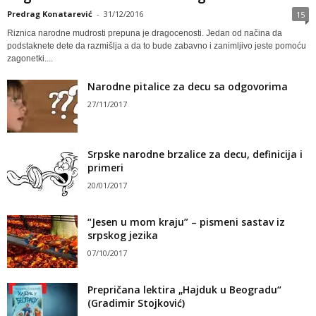
Predrag Konatarević
-
31/12/2016
15
Riznica narodne mudrosti prepuna je dragocenosti. Jedan od načina da
podstaknete dete da razmišlja a da to bude zabavno i zanimljivo jeste pomoću
zagonetki....
Narodne pitalice za decu sa odgovorima
27/11/2017
Srpske narodne brzalice za decu, definicija i
primeri
20/01/2017
“Jesen u mom kraju” – pismeni sastav iz
srpskog jezika
07/10/2017
Prepričana lektira „Hajduk u Beogradu“
(Gradimir Stojković)