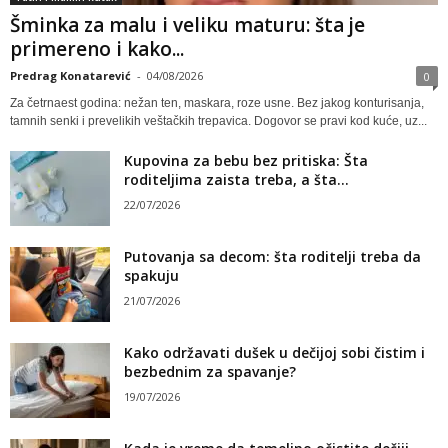
Šminka za malu i veliku maturu: šta je
primereno i kako...
Predrag Konatarević
-
04/08/2026
0
Za četrnaest godina: nežan ten, maskara, roze usne. Bez jakog konturisanja,
tamnih senki i prevelikih veštačkih trepavica. Dogovor se pravi kod kuće, uz...
Kupovina za bebu bez pritiska: Šta
roditeljima zaista treba, a šta...
22/07/2026
Putovanja sa decom: šta roditelji treba da
spakuju
21/07/2026
Kako održavati dušek u dečijoj sobi čistim i
bezbednim za spavanje?
19/07/2026