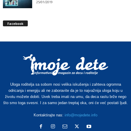
25/01/2019
Facebook
Uloga roditelja sa sobom nosi velika iskušenja i zahteva ogromna
odricanja i energiju ali ne zaboravite da je to najvažnija uloga koju u
životu možete dobiti. Uvek treba imati na umu, da deca rastu brže nego
što smo toga svesni. I za samo jedan treptaj oka, oni će već postati ljudi.
Kontaktirajte nas:
info@mojedete.info