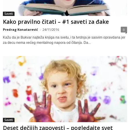
Saveti
Kako pravilno čitati – #1 saveti za đake
Predrag Konatarević
-
24/11/2016
0
Kažu da je Bukvar najteža knjiga na svetu, i ta tvrdnja je sasvim opravdana jer
za decu nema većeg mentalnog napora od čitanja. Da...
Saveti
Deset dečijih zapovesti – pogledajte svet