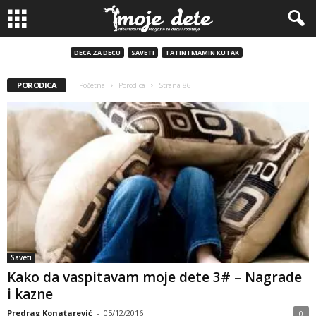
DECA ZA DECU
SAVETI
TATIN I MAMIN KUTAK
PORODICA
Početna
Porodica
Strana 86
Saveti
Kako da vaspitavam moje dete 3# – Nagrade
i kazne
Predrag Konatarević
-
05/12/2016
0