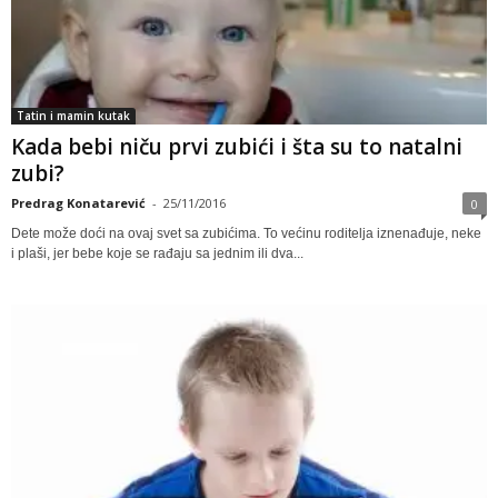
Tatin i mamin kutak
Kada bebi niču prvi zubići i šta su to natalni
zubi?
Predrag Konatarević
-
25/11/2016
0
Dete može doći na ovaj svet sa zubićima. To većinu roditelja iznenađuje, neke
i plaši, jer bebe koje se rađaju sa jednim ili dva...