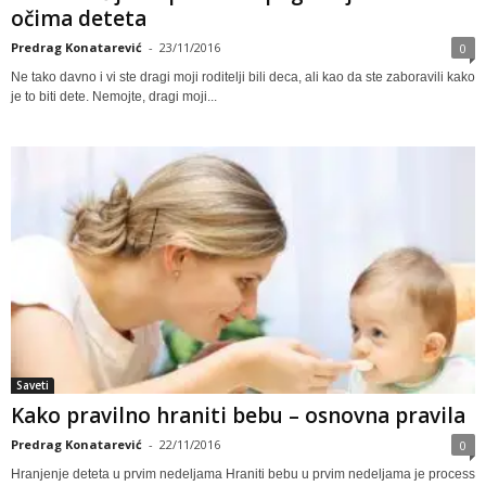
očima deteta
Predrag Konatarević
-
23/11/2016
0
Ne tako davno i vi ste dragi moji roditelji bili deca, ali kao da ste zaboravili kako
je to biti dete. Nemojte, dragi moji...
Saveti
Kako pravilno hraniti bebu – osnovna pravila
Predrag Konatarević
-
22/11/2016
0
Hranjenje deteta u prvim nedeljama Hraniti bebu u prvim nedeljama je process