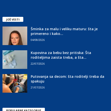
JOŠ VESTI
Šminka za malu i veliku maturu: šta je
primereno i kako...
04/08/2026
Kupovina za bebu bez pritiska: Šta
roditeljima zaista treba, a šta...
22/07/2026
Putovanja sa decom: šta roditelji treba da
spakuju
21/07/2026
POPULARNE KATEGORIJE