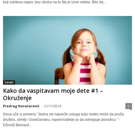
koji zahteva napor, bez obzira na to šta je izvor mleka. Bilo da...
Saveti
Kako da vaspitavam moje dete #1 –
Okruženje
Predrag Konatarević
-
21/11/2016
0
Deca uče iz primera “Jedna od najvećih usluga koju svako može da pruža
društvu, zemlji i čovečanstvu, najverovatnije je da odneguje porodicu.” -
Džordž Bernard...