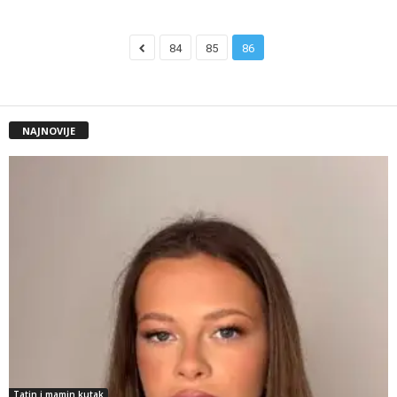
84
85
86
NAJNOVIJE
Tatin i mamin kutak