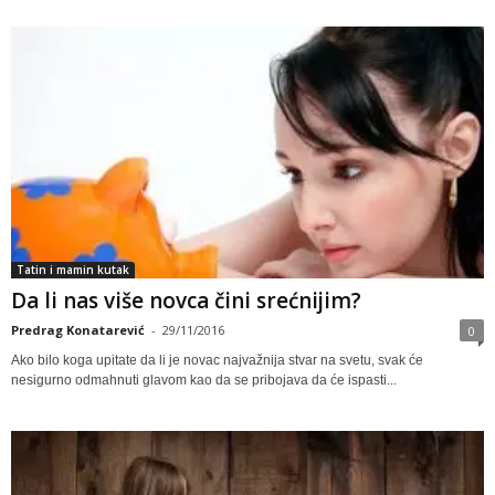
Tatin i mamin kutak
Da li nas više novca čini srećnijim?
Predrag Konatarević
-
29/11/2016
0
Ako bilo koga upitate da li je novac najvažnija stvar na svetu, svak će
nesigurno odmahnuti glavom kao da se pribojava da će ispasti...