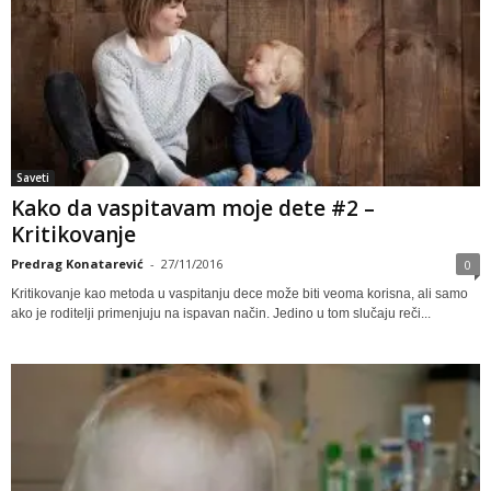
Saveti
Kako da vaspitavam moje dete #2 –
Kritikovanje
Predrag Konatarević
-
27/11/2016
0
Kritikovanje kao metoda u vaspitanju dece može biti veoma korisna, ali samo
ako je roditelji primenjuju na ispavan način. Jedino u tom slučaju reči...