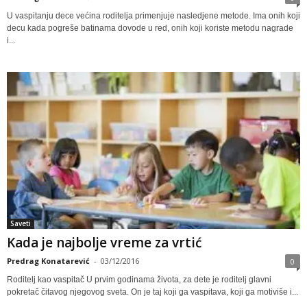
U vaspitanju dece većina roditelja primenjuje nasledjene metode. Ima onih koji
decu kada pogreše batinama dovode u red, onih koji koriste metodu nagrade
i...
Saveti
Kada je najbolje vreme za vrtić
Predrag Konatarević
-
03/12/2016
0
Roditelj kao vaspitač U prvim godinama života, za dete je roditelj glavni
pokretač čitavog njegovog sveta. On je taj koji ga vaspitava, koji ga motiviše i...