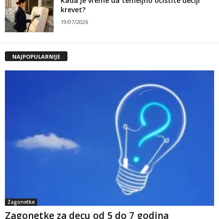
Kada je vreme da temeljno očistite dečiji
krevet?
19/07/2026
NAJPOPULARNIJE
Zagonetke
Zagonetke za decu od 5 do 7 godina