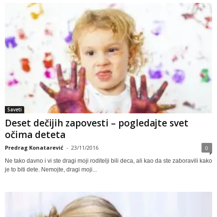
Saveti
Deset dečijih zapovesti – pogledajte svet
očima deteta
Predrag Konatarević
-
23/11/2016
0
Ne tako davno i vi ste dragi moji roditelji bili deca, ali kao da ste zaboravili kako
je to biti dete. Nemojte, dragi moji...