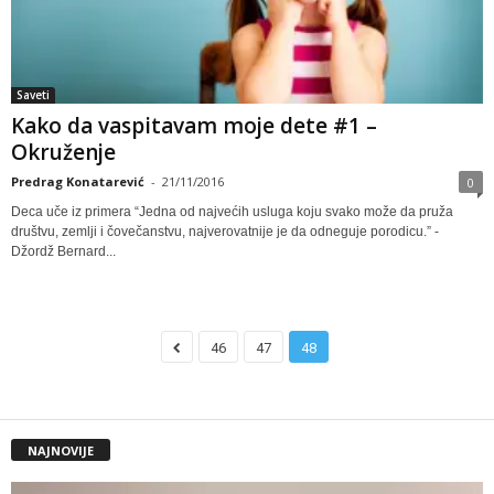
Saveti
Kako da vaspitavam moje dete #1 –
Okruženje
Predrag Konatarević
-
21/11/2016
0
Deca uče iz primera “Jedna od najvećih usluga koju svako može da pruža
društvu, zemlji i čovečanstvu, najverovatnije je da odneguje porodicu.” -
Džordž Bernard...
46
47
48
NAJNOVIJE