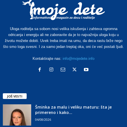
Uloga roditelja sa sobom nosi velika iskušenja i zahteva ogromna
odricanja i energiju ali ne zaboravite da je to najvažnija uloga koju u
životu možete dobiti. Uvek treba imati na umu, da deca rastu brže nego
što smo toga svesni. I za samo jedan treptaj oka, oni će već postati ljudi.
Kontaktirajte nas:
info@mojedete.info
JOŠ VESTI
Šminka za malu i veliku maturu: šta je
primereno i kako...
04/08/2026