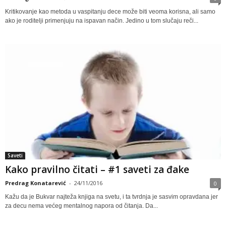
Kritikovanje kao metoda u vaspitanju dece može biti veoma korisna, ali samo
ako je roditelji primenjuju na ispavan način. Jedino u tom slučaju reči...
Saveti
Kako pravilno čitati – #1 saveti za đake
Predrag Konatarević
-
24/11/2016
0
Kažu da je Bukvar najteža knjiga na svetu, i ta tvrdnja je sasvim opravdana jer
za decu nema većeg mentalnog napora od čitanja. Da...