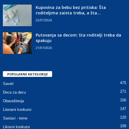
Kupovina za bebu bez pritiska: Šta
roditeljima zaista treba, a šta...
22/07/2026
Putovanja sa decom: šta roditelji treba da
spakuju
21/07/2026
POPULARNE KATEGORIJE
475
Saveti
271
Deca za decu
156
Obaveštenja
147
Literarni konkursi
120
Sastavi - teme
109
Likovni konkursi