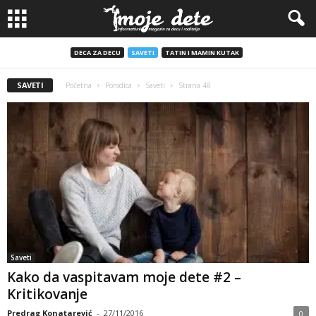
DECA ZA DECU
SAVETI
TATIN I MAMIN KUTAK
SAVETI
Početna
Porodica
Saveti
Strana 48
Saveti
Kako da vaspitavam moje dete #2 –
Kritikovanje
Predrag Konatarević
-
27/11/2016
0