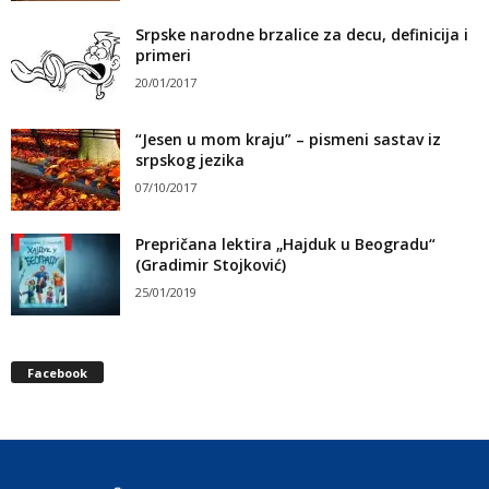
Srpske narodne brzalice za decu, definicija i
primeri
20/01/2017
“Jesen u mom kraju” – pismeni sastav iz
srpskog jezika
07/10/2017
Prepričana lektira „Hajduk u Beogradu“
(Gradimir Stojković)
25/01/2019
Facebook