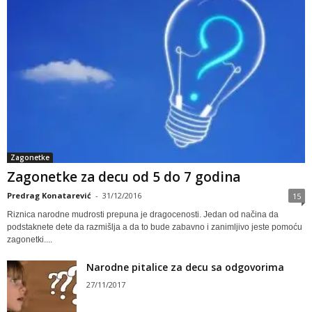
Zagonetke
Zagonetke za decu od 5 do 7 godina
Predrag Konatarević
-
31/12/2016
15
Riznica narodne mudrosti prepuna je dragocenosti. Jedan od načina da
podstaknete dete da razmišlja a da to bude zabavno i zanimljivo jeste pomoću
zagonetki....
Narodne pitalice za decu sa odgovorima
27/11/2017