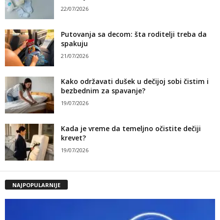
22/07/2026
Putovanja sa decom: šta roditelji treba da
spakuju
21/07/2026
Kako održavati dušek u dečijoj sobi čistim i
bezbednim za spavanje?
19/07/2026
Kada je vreme da temeljno očistite dečiji
krevet?
19/07/2026
NAJPOPULARNIJE