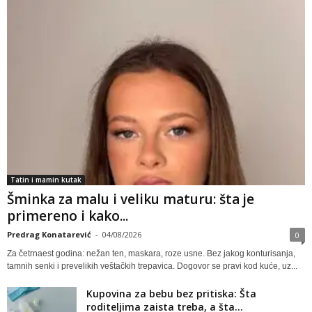
Tatin i mamin kutak
Šminka za malu i veliku maturu: šta je
primereno i kako...
Predrag Konatarević
-
04/08/2026
0
Za četrnaest godina: nežan ten, maskara, roze usne. Bez jakog konturisanja,
tamnih senki i prevelikih veštačkih trepavica. Dogovor se pravi kod kuće, uz...
Kupovina za bebu bez pritiska: Šta
roditeljima zaista treba, a šta...