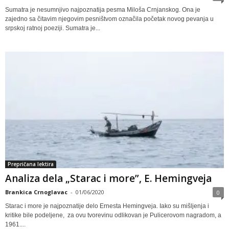
Sumatra je nesumnjivo najpoznatija pesma Miloša Crnjanskog. Ona je
zajedno sa čitavim njegovim pesništvom označila početak novog pevanja u
srpskoj ratnoj poeziji. Sumatra je...
Prepričana lektira
Analiza dela „Starac i more”, E. Hemingveja
Brankica Crnoglavac
-
01/06/2020
0
Starac i more je najpoznatije delo Ernesta Hemingveja. Iako su mišljenja i
kritike bile podeljene, za ovu tvorevinu odlikovan je Pulicerovom nagradom, a
1961....