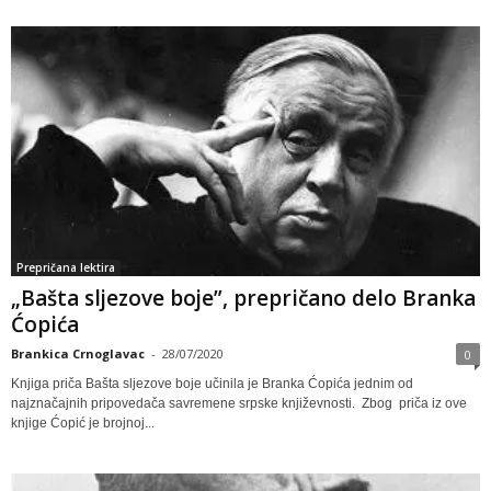
Prepričana lektira
„Bašta sljezove boje”, prepričano delo Branka
Ćopića
Brankica Crnoglavac
-
28/07/2020
0
Knjiga priča Bašta sljezove boje učinila je Branka Ćopića jednim od
najznačajnih pripovedača savremene srpske književnosti. Zbog priča iz ove
knjige Ćopić je brojnoj...