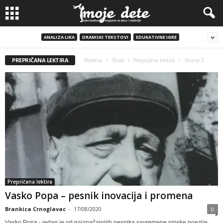
ANALIZA LIKA
DRAMSKI TEKSTOVI
EDUKATIVNE IGRE
PREPRIČANA LEKTIRA
Početna
Škola
Prepričana lektira
Strana 2
Prepričana lektira
Vasko Popa – pesnik inovacija i promena
Brankica Crnoglavac
-
17/08/2020
0
Vasko Popa - jedan je od najznačajnijih pesnika savremene srpske poezije.