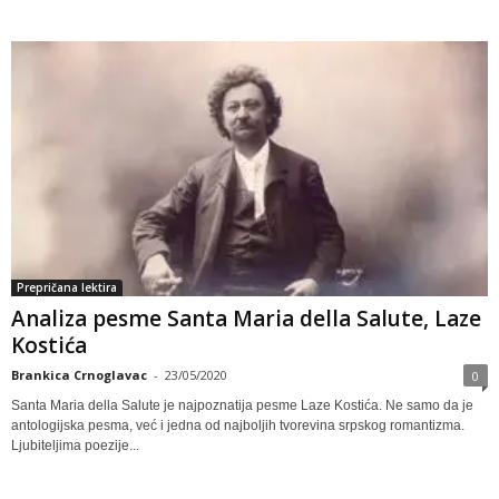
Prepričana lektira
Analiza pesme Santa Maria della Salute, Laze
Kostića
Brankica Crnoglavac
-
23/05/2020
0
Santa Maria della Salute je najpoznatija pesme Laze Kostića. Ne samo da je
antologijska pesma, već i jedna od najbolјih tvorevina srpskog romantizma.
Ljubitelјima poezije...