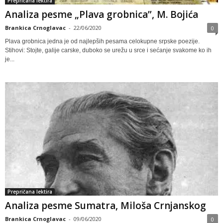
Prepričana lektira
Analiza pesme „Plava grobnica”, M. Bojića
Brankica Crnoglavac
-
22/06/2020
0
Plava grobnica jedna je od najlepših pesama celokupne srpske poezije.
Stihovi: Stojte, galije carske, duboko se urežu u srce i sećanje svakome ko ih
je...
Prepričana lektira
Analiza pesme Sumatra, Miloša Crnjanskog
Brankica Crnoglavac
-
09/06/2020
0