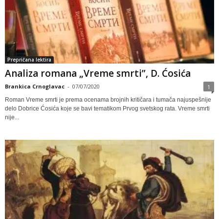
Prepričana lektira
Analiza romana „Vreme smrti”, D. Ćosića
Brankica Crnoglavac
-
07/07/2020
1
Roman Vreme smrti je prema ocenama brojnih kritičara i tumača najuspešnije
delo Dobrice Ćosića koje se bavi tematikom Prvog svetskog rata. Vreme smrti
nije...