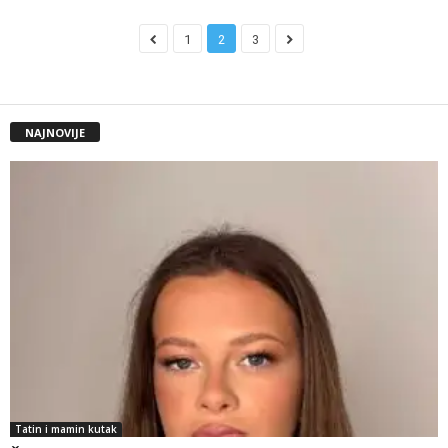
1
2
3
NAJNOVIJE
Tatin i mamin kutak