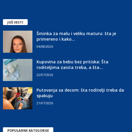
JOŠ VESTI
Šminka za malu i veliku maturu: šta je
primereno i kako...
04/08/2026
Kupovina za bebu bez pritiska: Šta
roditeljima zaista treba, a šta...
22/07/2026
Putovanja sa decom: šta roditelji treba da
spakuju
21/07/2026
POPULARNE KATEGORIJE