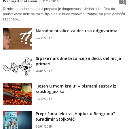
Predrag Konatarević
-
31/12/2016
15
Riznica narodne mudrosti prepuna je dragocenosti. Jedan od načina da
podstaknete dete da razmišlja a da to bude zabavno i zanimljivo jeste pomoću
zagonetki....
Narodne pitalice za decu sa odgovorima
27/11/2017
Srpske narodne brzalice za decu, definicija i
primeri
20/01/2017
“Jesen u mom kraju” – pismeni sastav iz
srpskog jezika
07/10/2017
Prepričana lektira „Hajduk u Beogradu“
(Gradimir Stojković)
25/01/2019