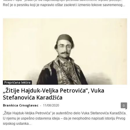
Reč je o pesniku koji je napravio oštar zaokret i izmenio tokove savremenog...
Prepričana lektira
„Žitije Hajduk-Veljka Petrovića”, Vuka
Stefanovića Karadžića
Brankica Crnoglavac
-
11/08/2020
0
„Žitije Hajduk-Veljka Petrovića” je autentično delo Vuka Stefanovića Karadžića.
U njemu je uspešno ostavrena ideja – da je neophodno napisati istoriju Prvog
srpskog ustanka...