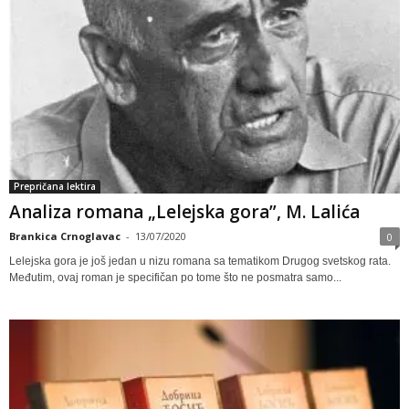
Prepričana lektira
Analiza romana „Lelejska gora”, M. Lalića
Brankica Crnoglavac
-
13/07/2020
0
Lelejska gora je još jedan u nizu romana sa tematikom Drugog svetskog rata.
Međutim, ovaj roman je specifičan po tome što ne posmatra samo...