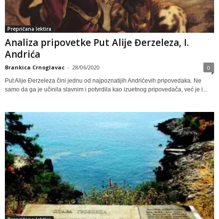
Prepričana lektira
Analiza pripovetke Put Alije Đerzeleza, I.
Andrića
Brankica Crnoglavac
-
28/06/2020
0
Put Alije Đerzeleza čini jednu od najpoznatijih Andrićevih pripovedaka. Ne
samo da ga je učinila slavnim i potvrdila kao izuetnog pripovedača, već je i...