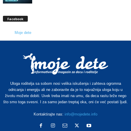
Facebook
Moje dete
Uloga roditelja sa sobom nosi velika iskušenja i zahteva ogromna
odricanja i energiju ali ne zaboravite da je to najvažnija uloga koju u
životu možete dobiti. Uvek treba imati na umu, da deca rastu brže nego
što smo toga svesni. I za samo jedan treptaj oka, oni će već postati ljudi.
Kontaktirajte nas:
info@mojedete.info