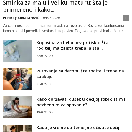
Šminka za malu i veliku maturu: šta je
primereno i kako...
Predrag Konatarević
-
04/08/2026
0
Za četrnaest godina: nežan ten, maskara, roze usne. Bez jakog konturisanja,
tamnih senki i prevelikih veštačkih trepavica. Dogovor se pravi kod kuće, uz...
Kupovina za bebu bez pritiska: Šta
roditeljima zaista treba, a šta...
22/07/2026
Putovanja sa decom: šta roditelji treba da
spakuju
21/07/2026
Kako održavati dušek u dečijoj sobi čistim i
bezbednim za spavanje?
19/07/2026
Kada je vreme da temeljno očistite dečiji