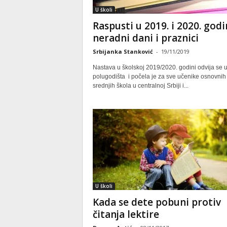
U školi
Raspusti u 2019. i 2020. godi
neradni dani i praznici
Srbijanka Stanković
-
19/11/2019
Nastava u školskoj 2019/2020. godini odvija se 
polugodišta i počela je za sve učenike osnovnih 
srednjih škola u centralnoj Srbiji i...
U školi
Kada se dete pobuni protiv
čitanja lektire