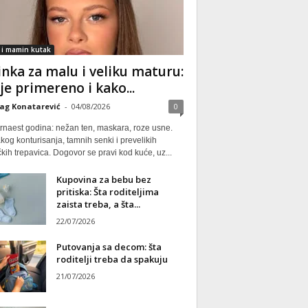
 i mamin kutak
nka za malu i veliku maturu:
 je primereno i kako...
ag Konatarević
-
04/08/2026
0
rnaest godina: nežan ten, maskara, roze usne.
kog konturisanja, tamnih senki i prevelikih
kih trepavica. Dogovor se pravi kod kuće, uz...
Kupovina za bebu bez
pritiska: Šta roditeljima
zaista treba, a šta...
22/07/2026
Putovanja sa decom: šta
roditelji treba da spakuju
21/07/2026