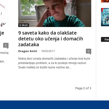
U školi
je
9 saveta kako da olakšate
detetu oko učenja i domaćih
Fa
zadataka
0
Dragan Antić
-
19/03/2017
0
remećaj
Nekoj deci izrada domaćih zadataka i učenje kod kuće
kih,
predstavljaju problem, a za to postoje mnogi razlozi.
Svaki roditelj će tražiti razne načine da...
Page 2 of 3