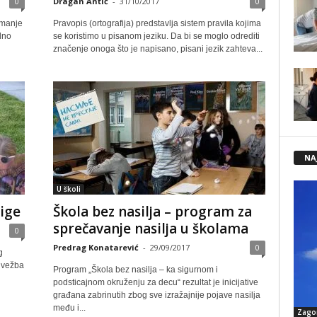
0
Dragan Antić
-
31/10/2017
0
 manje
Pravopis (ortografija) predstavlja sistem pravila kojima
dno
se koristimo u pisanom jeziku. Da bi se moglo odrediti
značenje onoga što je napisano, pisani jezik zahteva...
NA
U školi
jige
Škola bez nasilјa – program za
sprečavanje nasilјa u školama
0
Predrag Konatarević
-
29/09/2017
0
g
o vežba
Program „Škola bez nasilјa – ka sigurnom i
podsticajnom okruženju za decu“ rezultat je inicijative
građana zabrinutih zbog sve izražajnije pojave nasilјa
među i...
Zago