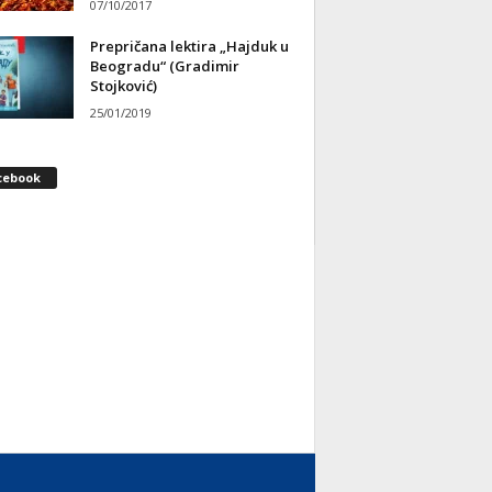
07/10/2017
Prepričana lektira „Hajduk u
Beogradu“ (Gradimir
Stojković)
25/01/2019
cebook