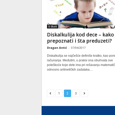
U školi
Diskalkulija kod dece – kako 
prepoznati i šta preduzeti?
Dragan Antić
-
07/04/2017
Diskalkulija se najčešće definiše kratko, kao po
računanja. Međutim, u praksi ona obuhvata sve
poteškoće koje dete ima pri rešavanju matematič
odnosno aritmetičkih zadataka....
1
2
3