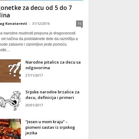
onetke za decu od 5 do 7
ina
ag Konatarević
-
31/12/2016
15
ca narodne mudrosti prepuna je dragocenosti.
 od načina da podstaknete dete da razmišlja a
 bude zabavno i zanimljivo jeste pomoću
tki....
Narodne pitalice za decu sa
odgovorima
27/11/2017
Srpske narodne brzalice za
decu, definicija i primeri
20/01/2017
“Jesen u mom kraju” –
pismeni sastav iz srpskog
jezika