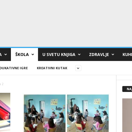
A
ŠKOLA
U SVETU KNJIGA
ZDRAVLJE
KUHI
DUKATIVNE IGRE
KREATIVNI KUTAK
a 2
NA