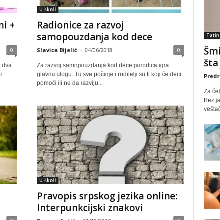
U školi
ni +
Radionice za razvoj
samopouzdanja kod dece
Tatin
Šmi
0
Slavica Bijelić
-
04/06/2018
0
šta
u dva
Za razvoj samopouzdanja kod dece porodica igra
i
glavnu ulogu. Tu sve počinje i roditelji su ti koji će deci
Predr
pomoći ili ne da razviju...
Za čet
Bez ja
veštač
U školi
Pravopis srpskog jezika online:
Interpunkcijski znakovi