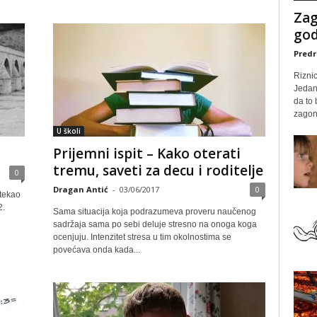
Zag
god
Predr
Rizni
Jedan
da to
zagone
U školi
Prijemni ispit – Kako oterati
tremu, saveti za decu i roditelje
0
Dragan Antić
-
03/06/2017
0
stekao
2.
Sama situacija koja podrazumeva proveru naučenog
sadržaja sama po sebi deluje stresno na onoga koga
ocenjuju. Intenzitet stresa u tim okolnostima se
povećava onda kada...