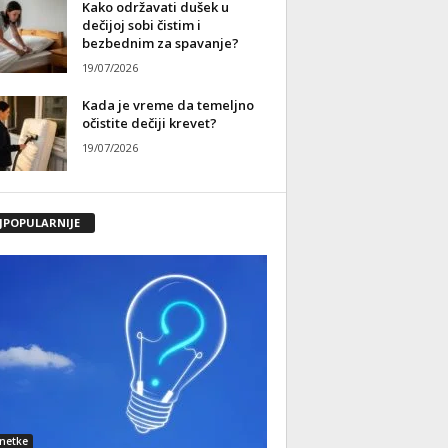
Kako održavati dušek u
dečijoj sobi čistim i
bezbednim za spavanje?
19/07/2026
Kada je vreme da temeljno
očistite dečiji krevet?
19/07/2026
JPOPULARNIJE
netke