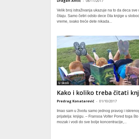
Dragan Antić
-
08/11/2017
Velik broj istraživanja ukazuje na to da deca sve
čitaju. Samo četiri odsto dece čita knjige u slobo
vreme, svako treće dete nikada...
U školi
Kako i koliko treba čitati kn
Predrag Konatarević
-
01/10/2017
Imao sam u životu samo jednog pravog i iskreno
prijatelja: knjigu. – Fransoa Volter Pored toga št
mozak i vodi do sve bolje koncentracije,...