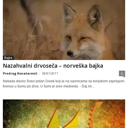
Bajke
Nazahvalni drvoseča – norveška bajka
Predrag Konatarević
-
28/01/2017
0
Nekada davno živeo jedan čovek koji je na saonicama sa konjskom zapregom
krenuo u šumu po drva. U šumi je sreo medveda. - Daj mi...