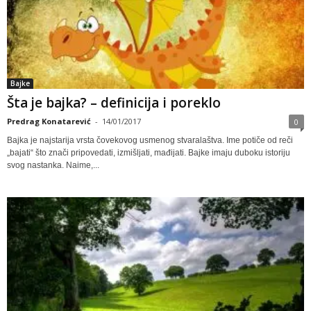
Bajke
Šta je bajka? – definicija i poreklo
Predrag Konatarević
-
14/01/2017
0
Bajka je najstarija vrsta čovekovog usmenog stvaralaštva. Ime potiče od reči
„bajati“ što znači pripovedati, izmišljati, mađijati. Bajke imaju duboku istoriju
svog nastanka. Naime,...