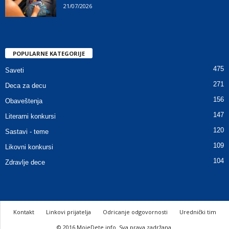
21/07/2026
POPULARNE KATEGORIJE
475
Saveti
271
Deca za decu
156
Obaveštenja
147
Literarni konkursi
120
Sastavi - teme
109
Likovni konkursi
104
Zdravlje dece
Kontakt
Linkovi prijatelja
Odricanje odgovornosti
Urednički tim
© 2016 MojeDete.info. Sva prava zadržana.