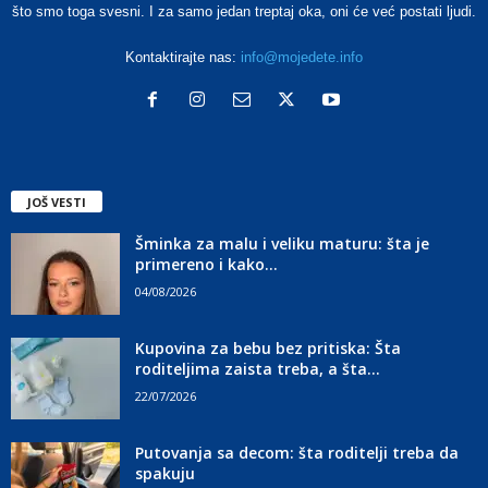
što smo toga svesni. I za samo jedan treptaj oka, oni će već postati ljudi.
Kontaktirajte nas:
info@mojedete.info
JOŠ VESTI
Šminka za malu i veliku maturu: šta je
primereno i kako...
04/08/2026
Kupovina za bebu bez pritiska: Šta
roditeljima zaista treba, a šta...
22/07/2026
Putovanja sa decom: šta roditelji treba da
spakuju