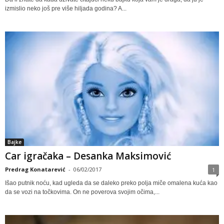
izmislio neko još pre više hiljada godina? A...
Bajke
Car igračaka – Desanka Maksimović
Predrag Konatarević
-
06/02/2017
1
Išao putnik noću, kad ugleda da se daleko preko polјa miče omalena kuća kao
da se vozi na točkovima. On ne poverova svojim očima,...