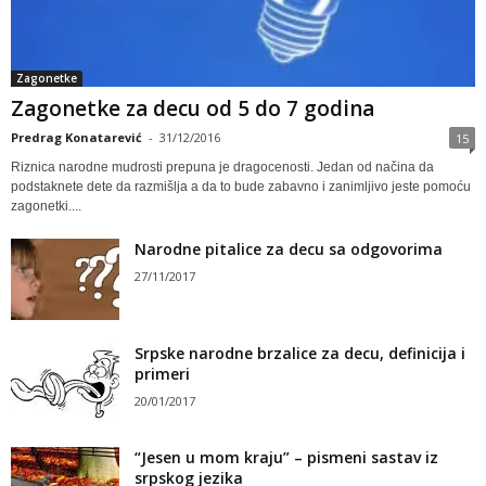
Zagonetke
Zagonetke za decu od 5 do 7 godina
Predrag Konatarević
-
31/12/2016
15
Riznica narodne mudrosti prepuna je dragocenosti. Jedan od načina da
podstaknete dete da razmišlja a da to bude zabavno i zanimljivo jeste pomoću
zagonetki....
Narodne pitalice za decu sa odgovorima
27/11/2017
Srpske narodne brzalice za decu, definicija i
primeri
20/01/2017
“Jesen u mom kraju” – pismeni sastav iz
srpskog jezika