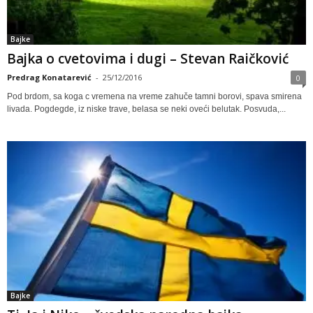
Bajke
Bajka o cvetovima i dugi – Stevan Raičković
Predrag Konatarević
-
25/12/2016
0
Pod brdom, sa koga c vremena na vreme zahuče tamni borovi, spava smirena
livada. Pogdegde, iz niske trave, belasa se neki oveći belutak. Posvuda,...
Bajke