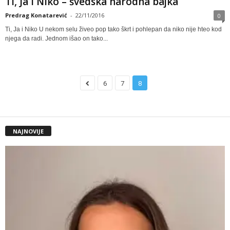
Ti, Ja i Niko – švedska narodna bajka
Predrag Konatarević
-
22/11/2016
0
Ti, Ja i Niko U nekom selu živeo pop tako škrt i pohlepan da niko nije hteo kod
njega da radi. Jednom išao on tako...
6
7
8
NAJNOVIJE