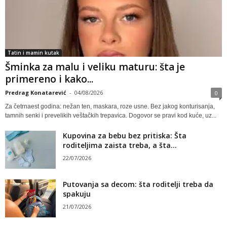
Tatin i mamin kutak
Šminka za malu i veliku maturu: šta je
primereno i kako...
Predrag Konatarević
-
04/08/2026
0
Za četrnaest godina: nežan ten, maskara, roze usne. Bez jakog konturisanja,
tamnih senki i prevelikih veštačkih trepavica. Dogovor se pravi kod kuće, uz...
Kupovina za bebu bez pritiska: Šta
roditeljima zaista treba, a šta...
22/07/2026
Putovanja sa decom: šta roditelji treba da
spakuju
21/07/2026