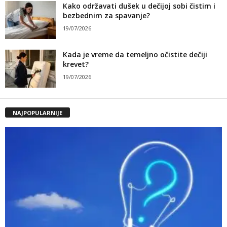
Kako održavati dušek u dečijoj sobi čistim i
bezbednim za spavanje?
19/07/2026
Kada je vreme da temeljno očistite dečiji
krevet?
19/07/2026
NAJPOPULARNIJE