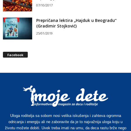
07/10/2017
Prepričana lektira „Hajduk u Beogradu“
(Gradimir Stojković)
25/01/2019
Facebook
Uloga roditelja sa sobom nosi velika iskušenja i zahteva ogromna
odricanja i energiju ali ne zaboravite da je to najvažnija uloga koju u
životu možete dobiti. Uvek treba imati na umu, da deca rastu brže nego