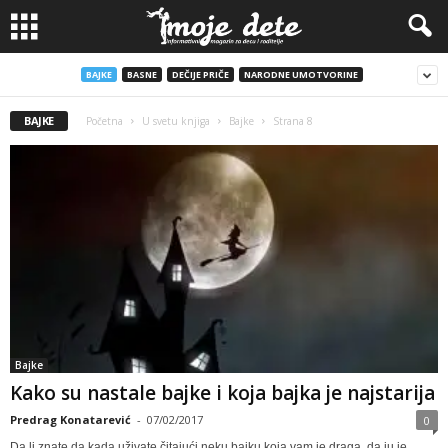
BAJKE
BASNE
DEČIJE PRIČE
NARODNE UMOTVORINE
BAJKE
Početna
U svetu knjiga
Bajke
Strana 8
Bajke
Kako su nastale bajke i koja bajka je najstarija
Predrag Konatarević
-
07/02/2017
0
Da li znate da kada uživate čitajući neku bajku koja vam je draga, da ju je