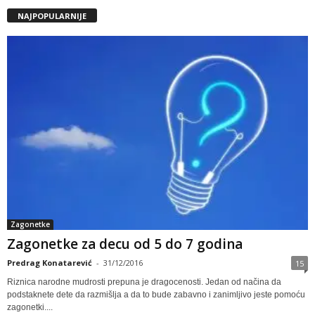
NAJPOPULARNIJE
Zagonetke
Zagonetke za decu od 5 do 7 godina
Predrag Konatarević
-
31/12/2016
15
Riznica narodne mudrosti prepuna je dragocenosti. Jedan od načina da
podstaknete dete da razmišlja a da to bude zabavno i zanimljivo jeste pomoću
zagonetki....