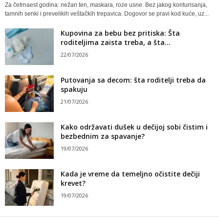
Za četrnaest godina: nežan ten, maskara, roze usne. Bez jakog konturisanja,
tamnih senki i prevelikih veštačkih trepavica. Dogovor se pravi kod kuće, uz...
Kupovina za bebu bez pritiska: Šta
roditeljima zaista treba, a šta...
22/07/2026
Putovanja sa decom: šta roditelji treba da
spakuju
21/07/2026
Kako održavati dušek u dečijoj sobi čistim i
bezbednim za spavanje?
19/07/2026
Kada je vreme da temeljno očistite dečiji
krevet?
19/07/2026