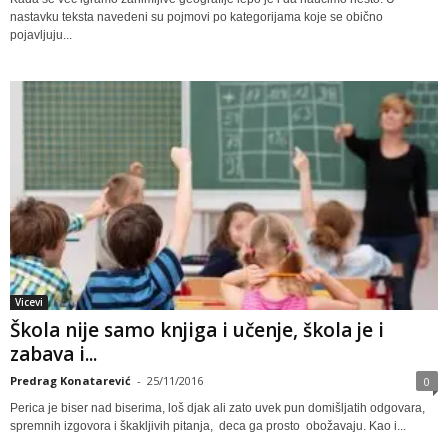
nastavku teksta navedeni su pojmovi po kategorijama koje se obično
pojavljuju...
Vicevi
Škola nije samo knjiga i učenje, škola je i
zabava i...
Predrag Konatarević
-
25/11/2016
0
Perica je biser nad biserima, loš djak ali zato uvek pun domišljatih odgovara,
spremnih izgovora i škakljivih pitanja, deca ga prosto obožavaju. Kao i...