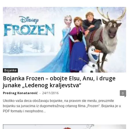
Bojanke
Bojanka Frozen – obojte Elsu, Anu, i druge
junake „Ledenog kraljevstva“
Predrag Konatarević
-
24/11/2016
0
Ukoliko vaša deca obožavaju bojanke, na pravom ste mestu, preuzmite
bojanku sa junacima iz dugometražnog crtanog filma „Frozen“. Bojanka je u
PDF formatu i neophodno...