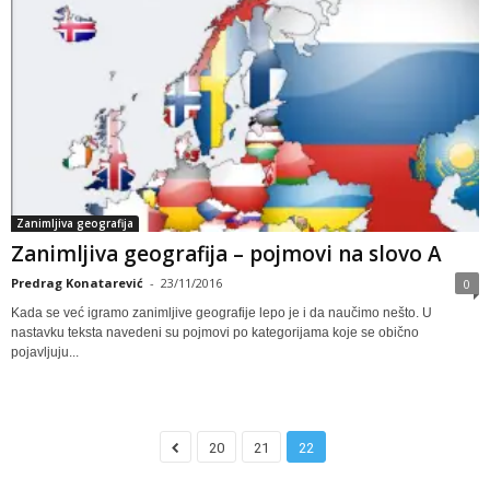
Zanimljiva geografija
Zanimljiva geografija – pojmovi na slovo A
Predrag Konatarević
-
23/11/2016
0
Kada se već igramo zanimljive geografije lepo je i da naučimo nešto. U
nastavku teksta navedeni su pojmovi po kategorijama koje se obično
pojavljuju...
20
21
22