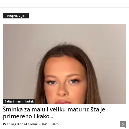
NAJNOVIJE
Tatin i mamin kutak
Šminka za malu i veliku maturu: šta je
primereno i kako...
Predrag Konatarević
-
04/08/2026
0