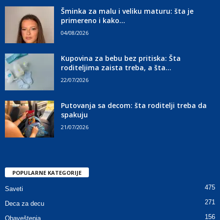
Šminka za malu i veliku maturu: šta je
primereno i kako...
04/08/2026
Kupovina za bebu bez pritiska: Šta
roditeljima zaista treba, a šta...
22/07/2026
Putovanja sa decom: šta roditelji treba da
spakuju
21/07/2026
POPULARNE KATEGORIJE
475
Saveti
271
Deca za decu
156
Obaveštenja