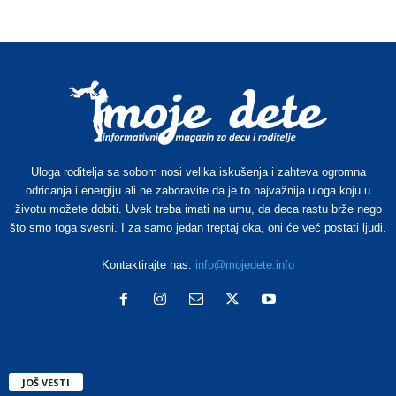
Uloga roditelja sa sobom nosi velika iskušenja i zahteva ogromna
odricanja i energiju ali ne zaboravite da je to najvažnija uloga koju u
životu možete dobiti. Uvek treba imati na umu, da deca rastu brže nego
što smo toga svesni. I za samo jedan treptaj oka, oni će već postati ljudi.
Kontaktirajte nas:
info@mojedete.info
JOŠ VESTI