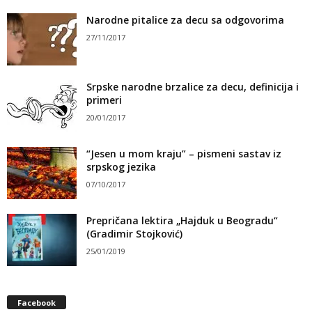
Narodne pitalice za decu sa odgovorima
27/11/2017
Srpske narodne brzalice za decu, definicija i
primeri
20/01/2017
“Jesen u mom kraju” – pismeni sastav iz
srpskog jezika
07/10/2017
Prepričana lektira „Hajduk u Beogradu“
(Gradimir Stojković)
25/01/2019
Facebook