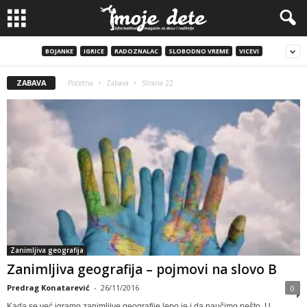
BOJANKE
IGRICE
RADOZNALAC
SLOBODNO VREME
VICEVI
ZABAVA
Početna
Zabava
Strana 22
Zanimljiva geografija
Zanimljiva geografija – pojmovi na slovo B
Predrag Konatarević
-
26/11/2016
0
Kada se već igramo zanimljive geografije lepo je i da naučimo nešto. U