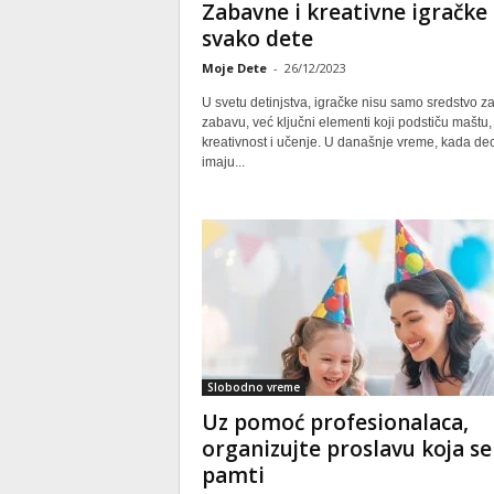
Zabavne i kreativne igračke 
svako dete
Moje Dete
-
26/12/2023
U svetu detinjstva, igračke nisu samo sredstvo z
zabavu, već ključni elementi koji podstiču maštu,
kreativnost i učenje. U današnje vreme, kada de
imaju...
Slobodno vreme
Uz pomoć profesionalaca,
organizujte proslavu koja se
pamti