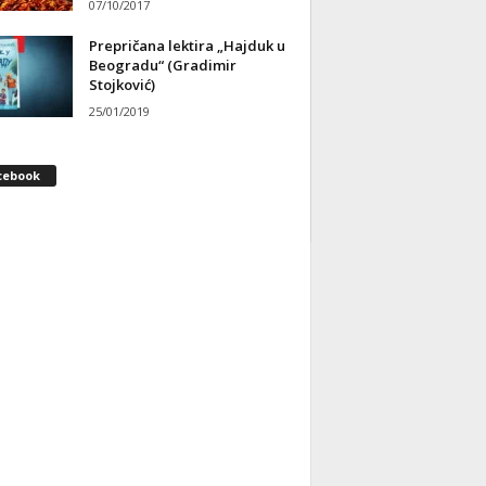
07/10/2017
Prepričana lektira „Hajduk u
Beogradu“ (Gradimir
Stojković)
25/01/2019
cebook