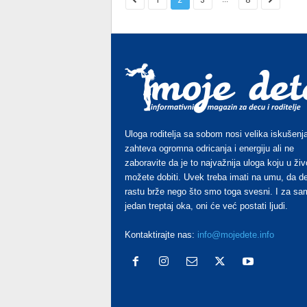
Uloga roditelja sa sobom nosi velika iskušenja
zahteva ogromna odricanja i energiju ali ne
zaboravite da je to najvažnija uloga koju u živ
možete dobiti. Uvek treba imati na umu, da d
rastu brže nego što smo toga svesni. I za sa
jedan treptaj oka, oni će već postati ljudi.
Kontaktirajte nas:
info@mojedete.info