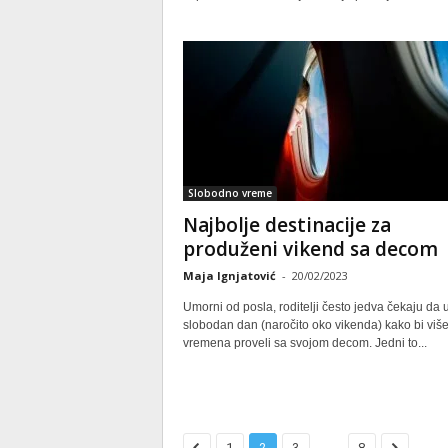
Slobodno vreme
Najbolje destinacije za
produženi vikend sa decom
Maja Ignjatović
-
20/02/2023
Umorni od posla, roditelji često jedva čekaju da
slobodan dan (naročito oko vikenda) kako bi viš
vremena proveli sa svojom decom. Jedni to...
...
1
2
3
8