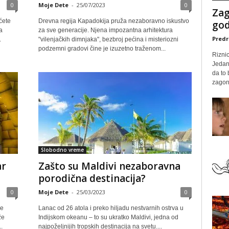
0
Moje Dete
-
25/07/2023
0
Zag
ćete
Drevna regija Kapadokija pruža nezaboravno iskustvo
god
a
za sve generacije. Njena impozantna arhitektura
Predr
.
"vilenjačkih dimnjaka", bezbroj pećina i misteriozni
podzemni gradovi čine je izuzetno traženom...
Rizni
Jedan
da to
zagone
Slobodno vreme
ar
Zašto su Maldivi nezaboravna
porodična destinacija?
0
Moje Dete
-
25/03/2023
0
je
Lanac od 26 atola i preko hiljadu nestvarnih ostrva u
že
Indijskom okeanu – to su ukratko Maldivi, jedna od
.
najpoželjnijih tropskih destinacija na svetu....