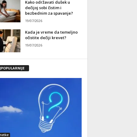
Kako održavati dušek u
dečijoj sobi čistim i
bezbednim za spavanje?
19/07/2026
Kada je vreme da temeljno
očistite dečiji krevet?
19/07/2026
JPOPULARNIJE
netke