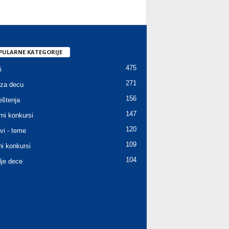
PULARNE KATEGORIJE
475
i
271
za decu
156
štenja
147
rni konkursi
120
vi - teme
109
ni konkursi
104
lje dece