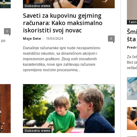
Slobodno vreme
Saveti za kupovinu gejming
računara: Kako maksimalno
Tatin
iskoristiti svoj novac
Šmi
0
šta
Moje Dete
-
19/03/2024
0
a po
Predr
Današnje računarske igre nude nezapamćeno
realistično iskustvo, sa dinamičnom akcijom i
Za čet
impresivnom grafikom. Zbog ovih inovativnih
Bez ja
karakteristika, nove igre zahtevaju računare
veštač
opremljene moćnim procesorima...
Slobodno vreme