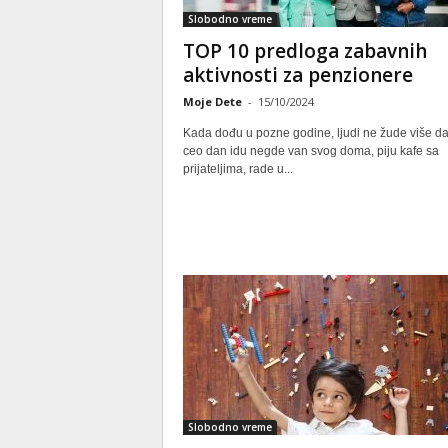
Slobodno vreme
TOP 10 predloga zabavnih
aktivnosti za penzionere
Moje Dete
-
15/10/2024
Kada dođu u pozne godine, ljudi ne žude više d
ceo dan idu negde van svog doma, piju kafe sa
prijateljima, rade u...
Slobodno vreme