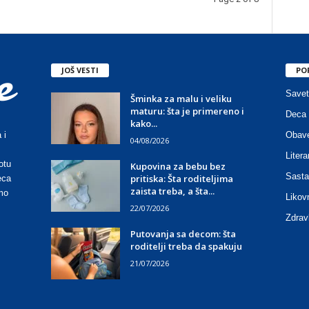
JOŠ VESTI
PO
Savet
Šminka za malu i veliku
maturu: šta je primereno i
Deca 
kako...
Obave
 i
04/08/2026
Litera
otu
Kupovina za bebu bez
Sasta
pritiska: Šta roditeljima
eca
zaista treba, a šta...
mo
Likov
22/07/2026
Zdrav
Putovanja sa decom: šta
roditelji treba da spakuju
21/07/2026