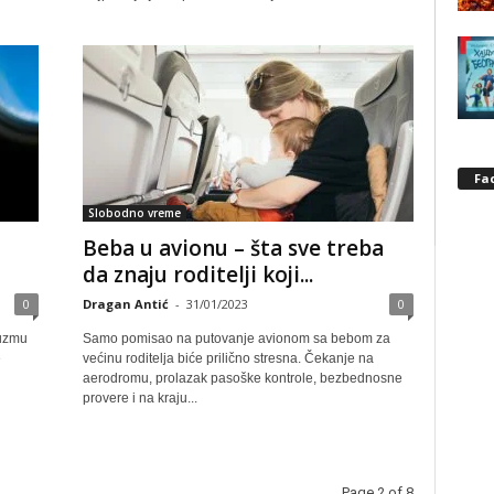
Fa
Slobodno vreme
Beba u avionu – šta sve treba
da znaju roditelji koji...
0
Dragan Antić
-
31/01/2023
0
 uzmu
Samo pomisao na putovanje avionom sa bebom za
e
većinu roditelja biće prilično stresna. Čekanje na
aerodromu, prolazak pasoške kontrole, bezbednosne
provere i na kraju...
Page 2 of 8