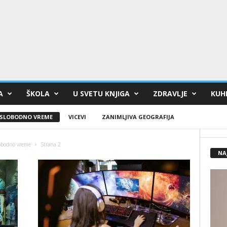
A
ŠKOLA
U SVETU KNJIGA
ZDRAVLJE
KUHI
SLOBODNO VREME
VICEVI
ZANIMLJIVA GEOGRAFIJA
obodno vreme
Strana 2
NA