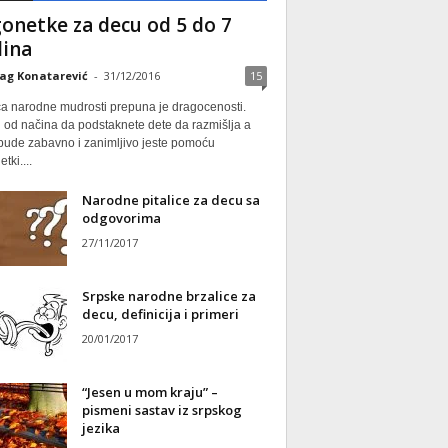
onetke za decu od 5 do 7
ina
ag Konatarević
-
31/12/2016
15
ca narodne mudrosti prepuna je dragocenosti.
 od načina da podstaknete dete da razmišlja a
 bude zabavno i zanimljivo jeste pomoću
tki....
Narodne pitalice za decu sa
odgovorima
27/11/2017
Srpske narodne brzalice za
decu, definicija i primeri
20/01/2017
“Jesen u mom kraju” –
pismeni sastav iz srpskog
jezika