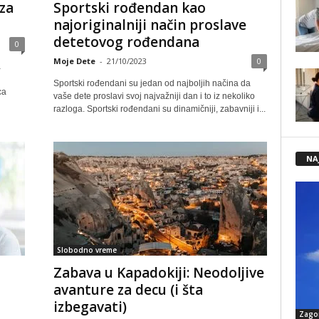
za
Sportski rođendan kao
najoriginalniji način proslave
detetovog rođendana
0
Moje Dete
-
21/10/2023
0
a
Sportski rođendani su jedan od najboljih načina da
ca
vaše dete proslavi svoj najvažniji dan i to iz nekoliko
razloga. Sportski rođendani su dinamičniji, zabavniji i...
NA
Slobodno vreme
Zabava u Kapadokiji: Neodoljive
avanture za decu (i šta
izbegavati)
Zago