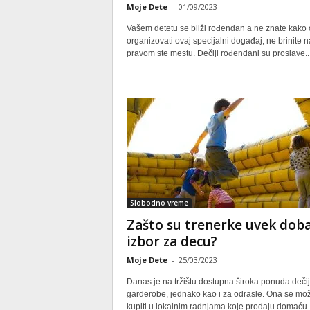
Moje Dete
-
01/09/2023
Vašem detetu se bliži rođendan a ne znate kako 
organizovati ovaj specijalni događaj, ne brinite n
pravom ste mestu. Dečiji rođendani su proslave..
Slobodno vreme
Zašto su trenerke uvek dob
izbor za decu?
Moje Dete
-
25/03/2023
Danas je na tržištu dostupna široka ponuda deči
garderobe, jednako kao i za odrasle. Ona se mo
kupiti u lokalnim radnjama koje prodaju domaću..