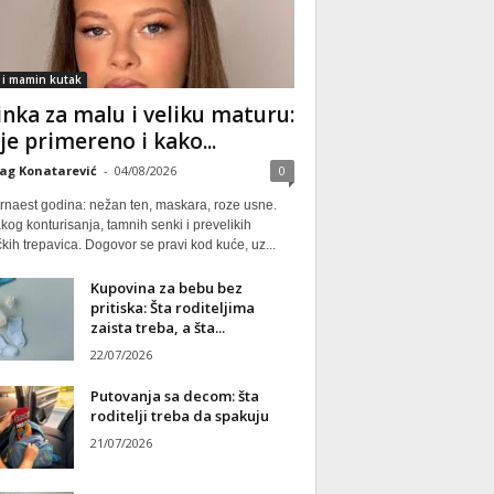
 i mamin kutak
nka za malu i veliku maturu:
 je primereno i kako...
ag Konatarević
-
04/08/2026
0
rnaest godina: nežan ten, maskara, roze usne.
kog konturisanja, tamnih senki i prevelikih
kih trepavica. Dogovor se pravi kod kuće, uz...
Kupovina za bebu bez
pritiska: Šta roditeljima
zaista treba, a šta...
22/07/2026
Putovanja sa decom: šta
roditelji treba da spakuju
21/07/2026