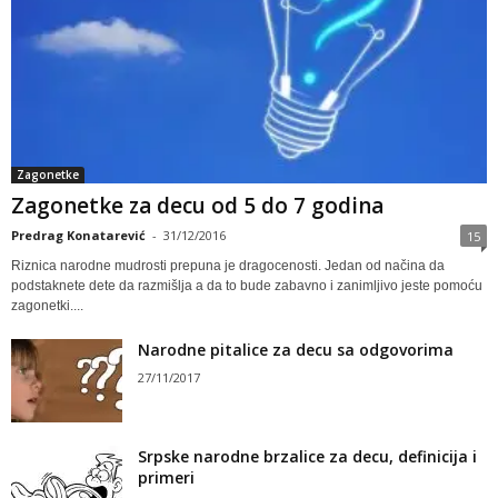
Zagonetke
Zagonetke za decu od 5 do 7 godina
Predrag Konatarević
-
31/12/2016
15
Riznica narodne mudrosti prepuna je dragocenosti. Jedan od načina da
podstaknete dete da razmišlja a da to bude zabavno i zanimljivo jeste pomoću
zagonetki....
Narodne pitalice za decu sa odgovorima
27/11/2017
Srpske narodne brzalice za decu, definicija i
primeri