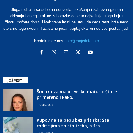
Uloga roditelja sa sobom nosi velika iskušenja i zahteva ogromna
odricanja i energiju ali ne zaboravite da je to najvažnija uloga koju u
životu možete dobiti. Uvek treba imati na umu, da deca rastu brže nego
što smo toga svesni. I za samo jedan treptaj oka, oni će već postati ljudi.
Kontaktirajte nas:
info@mojedete.info
JOŠ VESTI
Šminka za malu i veliku maturu: šta je
primereno i kako...
04/08/2026
Kupovina za bebu bez pritiska: Šta
roditeljima zaista treba, a šta...