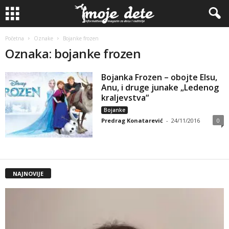
Početna
Oznake
Bojanke frozen
Oznaka: bojanke frozen
Bojanka Frozen – obojte Elsu,
Anu, i druge junake „Ledenog
kraljevstva“
Bojanke
Predrag Konatarević
-
24/11/2016
0
NAJNOVIJE