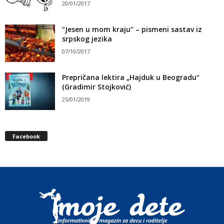
20/01/2017
“Jesen u mom kraju” – pismeni sastav iz
srpskog jezika
07/10/2017
Prepričana lektira „Hajduk u Beogradu“
(Gradimir Stojković)
25/01/2019
Facebook