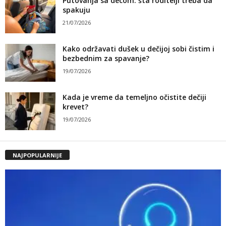
Putovanja sa decom: šta roditelji treba da
spakuju
21/07/2026
Kako održavati dušek u dečijoj sobi čistim i
bezbednim za spavanje?
19/07/2026
Kada je vreme da temeljno očistite dečiji
krevet?
19/07/2026
NAJPOPULARNIJE