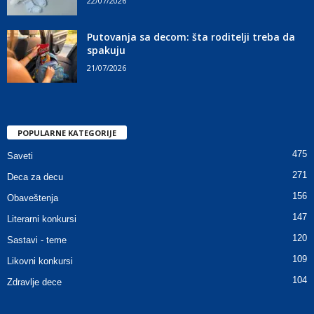
22/07/2026
Putovanja sa decom: šta roditelji treba da
spakuju
21/07/2026
POPULARNE KATEGORIJE
475
Saveti
271
Deca za decu
156
Obaveštenja
147
Literarni konkursi
120
Sastavi - teme
109
Likovni konkursi
104
Zdravlje dece