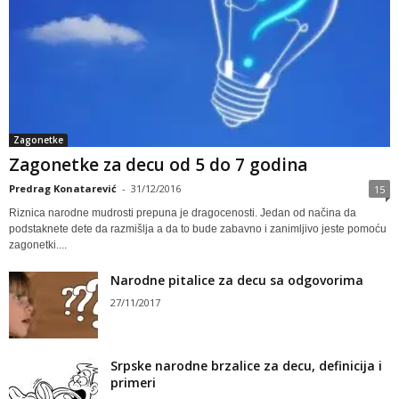
Zagonetke
Zagonetke za decu od 5 do 7 godina
Predrag Konatarević
-
31/12/2016
15
Riznica narodne mudrosti prepuna je dragocenosti. Jedan od načina da
podstaknete dete da razmišlja a da to bude zabavno i zanimljivo jeste pomoću
zagonetki....
Narodne pitalice za decu sa odgovorima
27/11/2017
Srpske narodne brzalice za decu, definicija i
primeri