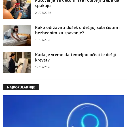
Putovanja sa decom: šta roditelji treba da
spakuju
21/07/2026
Kako održavati dušek u dečijoj sobi čistim i
bezbednim za spavanje?
19/07/2026
Kada je vreme da temeljno očistite dečiji
krevet?
19/07/2026
NAJPOPULARNIJE