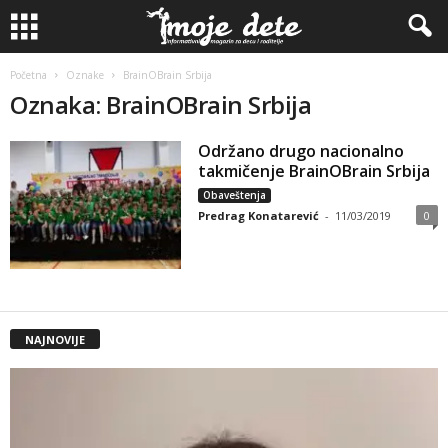
Početna
Oznake
BrainOBrain Srbija
Oznaka: BrainOBrain Srbija
Održano drugo nacionalno
takmičenje BrainOBrain Srbija
Obaveštenja
Predrag Konatarević
-
11/03/2019
0
NAJNOVIJE