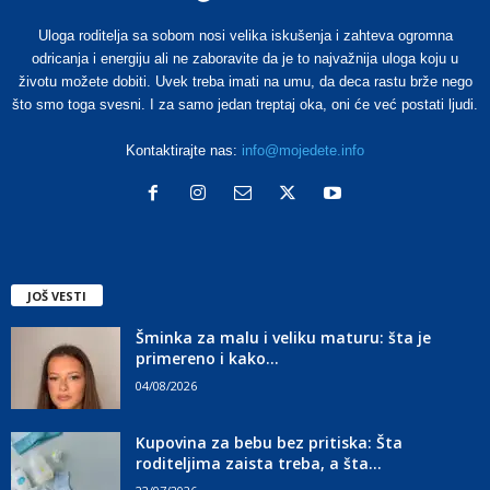
Uloga roditelja sa sobom nosi velika iskušenja i zahteva ogromna
odricanja i energiju ali ne zaboravite da je to najvažnija uloga koju u
životu možete dobiti. Uvek treba imati na umu, da deca rastu brže nego
što smo toga svesni. I za samo jedan treptaj oka, oni će već postati ljudi.
Kontaktirajte nas:
info@mojedete.info
JOŠ VESTI
Šminka za malu i veliku maturu: šta je
primereno i kako...
04/08/2026
Kupovina za bebu bez pritiska: Šta
roditeljima zaista treba, a šta...