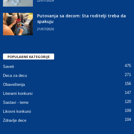
22/07/2026
Putovanja sa decom: šta roditelji treba da
spakuju
21/07/2026
POPULARNE KATEGORIJE
475
Saveti
271
Deca za decu
156
Obaveštenja
147
Literarni konkursi
120
Sastavi - teme
109
Likovni konkursi
104
Zdravlje dece