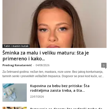
Tatin i mamin kutak
Šminka za malu i veliku maturu: šta je
primereno i kako...
Predrag Konatarević
-
04/08/2026
0
Za četrnaest godina: nežan ten, maskara, roze usne. Bez jakog konturisanja,
tamnih senki i prevelikih veštačkih trepavica. Dogovor se pravi kod kuće, uz...
Kupovina za bebu bez pritiska: Šta
roditeljima zaista treba, a šta...
22/07/2026