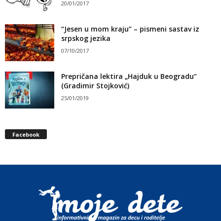
20/01/2017
“Jesen u mom kraju” – pismeni sastav iz
srpskog jezika
07/10/2017
Prepričana lektira „Hajduk u Beogradu“
(Gradimir Stojković)
25/01/2019
Facebook