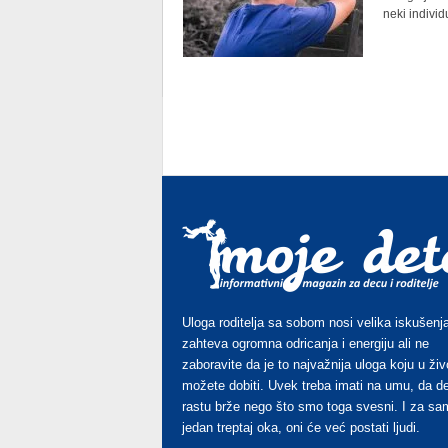
neki individ
Uloga roditelja sa sobom nosi velika iskušenja
zahteva ogromna odricanja i energiju ali ne
zaboravite da je to najvažnija uloga koju u živ
možete dobiti. Uvek treba imati na umu, da d
rastu brže nego što smo toga svesni. I za sa
jedan treptaj oka, oni će već postati ljudi.