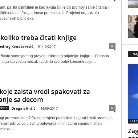
m, pa šta osmišlјen je kao akcija čiji je cilј promovisanje čitanja i
ritičko-umetničkog odnosa prema knjizi. Projekat organizuju
opštinskih biblioteka...
 koliko treba čitati knjige
0
edrag Konatarević
-
01/10/2017
NA
ivotu samo jednog pravog i iskrenog prijatelja: knjigu. – Fransoa
 toga što vežba mozak i vodi do sve bolje koncentracije,...
 koje zaista vredi spakovati za
anje sa decom
0
reme
Dragan Antić
-
14/09/2017
gi proizvodi na tržištu namenjeni putnicima. Lagani i mali predmeti
Zago
jnirani isključivo u svrhu putovanja - minijaturni šamponi, malo
Zag
minke,...