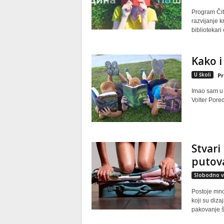
Program Čita
razvijanje k
bibliotekari 
Kako i
U školi
Pr
Imao sam u ž
Volter Pored
Stvari
putov
Slobodno v
Postoje mno
koji su diza
pakovanje š