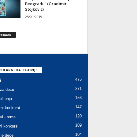
Beogradu“ (Gradimir
Stojković)
25/01/2019
cebook
PULARNE KATEGORIJE
475
i
271
za decu
156
štenja
147
rni konkursi
120
vi - teme
109
ni konkursi
104
lje dece