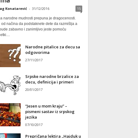
ina
ag Konatarević
-
31/12/2016
15
ca narodne mudrosti prepuna je dragocenosti.
 od načina da podstaknete dete da razmišlja a
 bude zabavno i zanimljivo jeste pomoću
tki....
Narodne pitalice za decu sa
odgovorima
27/11/2017
Srpske narodne brzalice za
decu, definicija i primeri
20/01/2017
“Jesen u mom kraju” –
pismeni sastav iz srpskog
jezika
07/10/2017
Prepričana lektira „Hajduk u