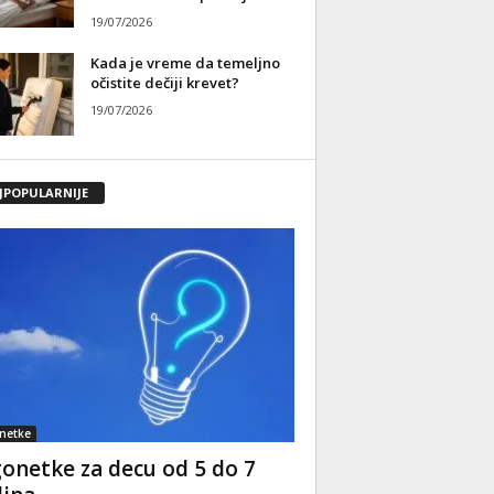
19/07/2026
Kada je vreme da temeljno
očistite dečiji krevet?
19/07/2026
JPOPULARNIJE
netke
onetke za decu od 5 do 7