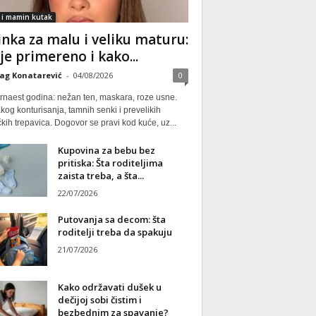
 i mamin kutak
nka za malu i veliku maturu:
 je primereno i kako...
ag Konatarević
-
04/08/2026
0
rnaest godina: nežan ten, maskara, roze usne.
kog konturisanja, tamnih senki i prevelikih
kih trepavica. Dogovor se pravi kod kuće, uz...
Kupovina za bebu bez
pritiska: Šta roditeljima
zaista treba, a šta...
22/07/2026
Putovanja sa decom: šta
roditelji treba da spakuju
21/07/2026
Kako održavati dušek u
dečijoj sobi čistim i
bezbednim za spavanje?