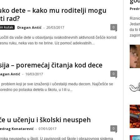
god
ko dete – kako mu roditelji mogu
Predr
ti rad?
Rizni
Jedan
0
in kutak
Dragan Antić
-
20/03/2017
da to
zagone
uočili da vaše dete u obavljanju svakodnevnih aktivnosti češće koristi
esnu ruku, neka vas to ne brine. Uz pomoć adekvatnih...
sija – poremećaj čitanja kod dece
0
agan Antić
-
16/03/2017
e problem koji je sve izraženiji i učestaliji među decom. Najčešće se
oredno po polaska deteta u školu, u I ili u...
e u učenju i školski neuspeh
0
edrag Konatarević
-
07/01/2017
roka neuspehu u školi. U zavisnosti od škole i obrazovnog sistema