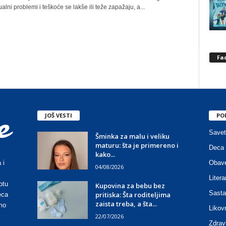
ualni problemi i teškoće se lakše ili teže zapažaju, a...
Fa
JOŠ VESTI
PO
Savet
Šminka za malu i veliku
maturu: šta je primereno i
Deca 
kako...
Obave
 i
04/08/2026
Litera
otu
Kupovina za bebu bez
Sasta
pritiska: Šta roditeljima
eca
zaista treba, a šta...
mo
Likov
22/07/2026
Zdrav