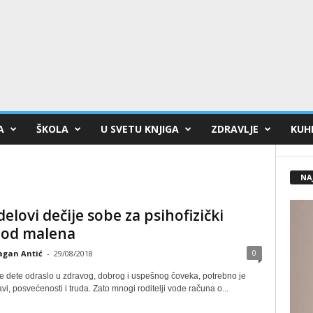
A
ŠKOLA
U SVETU KNJIGA
ZDRAVLJE
KUHI
NA
delovi dečije sobe za psihofizički
 od malena
0
agan Antić
-
29/08/2018
e dete odraslo u zdravog, dobrog i uspešnog čoveka, potrebno je
i, posvećenosti i truda. Zato mnogi roditelji vode računa o...