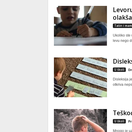
Levoru
olakša
Tatin i mam
Ukoliko ste 
levu nego d
Dislek
U školi
Dr
Disleksija j
otkriva neps
Teškoć
U školi
Pr
Mnogo je uz