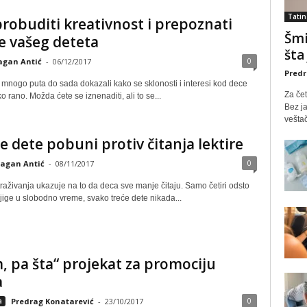
Tatin
robuditi kreativnost i prepoznati
Šmi
e vašeg deteta
šta
0
agan Antić
-
06/12/2017
Predr
 mnogo puta do sada dokazali kako se sklonosti i interesi kod dece
Za čet
ko rano. Možda ćete se iznenaditi, ali to se...
Bez ja
veštač
e dete pobuni protiv čitanja lektire
0
agan Antić
-
08/11/2017
straživanja ukazuje na to da deca sve manje čitaju. Samo četiri odsto
jige u slobodno vreme, svako treće dete nikada...
, pa šta“ projekat za promociju
a
0
a
Predrag Konatarević
-
23/10/2017