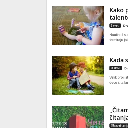
Kako p
talent
Saveti
Dr
Naučnici su
formiraju ja
Kada s
U školi
Dr
Velik broj i
dece čita kn
„Čitam
čitanj
Obaveštenj