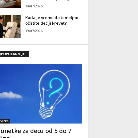
19/07/2026
Kada je vreme da temeljno
očistite dečiji krevet?
19/07/2026
JPOPULARNIJE
netke
onetke za decu od 5 do 7