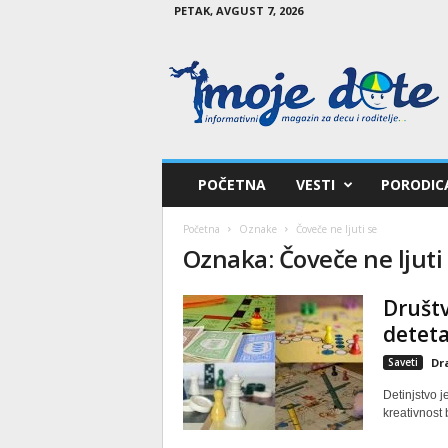
PETAK, AVGUST 7, 2026
M
o
j
e
d
e
t
POČETNA
VESTI
PORODIC
e
Početna
Oznake
Čoveče ne ljuti se
Oznaka: Čoveče ne ljuti
Društv
detet
Saveti
Dr
Detinjstvo 
kreativnost 