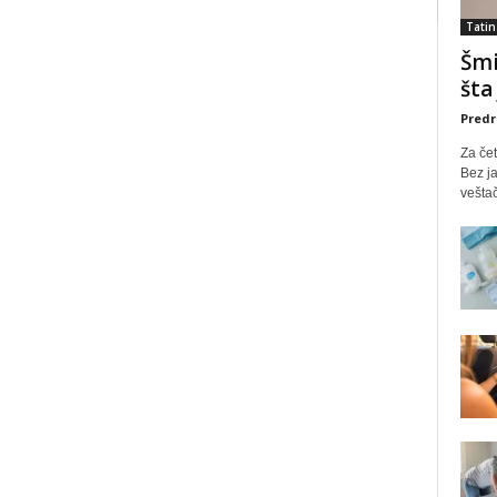
Tatin
Šmi
šta
Predr
Za čet
Bez ja
veštač