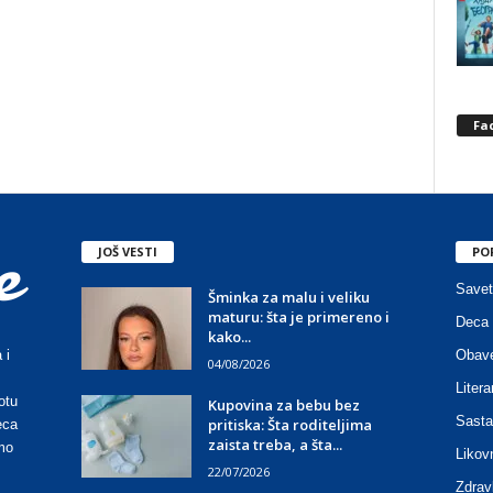
Fa
JOŠ VESTI
PO
Savet
Šminka za malu i veliku
maturu: šta je primereno i
Deca 
kako...
Obave
 i
04/08/2026
Litera
otu
Kupovina za bebu bez
Sasta
pritiska: Šta roditeljima
eca
zaista treba, a šta...
mo
Likov
22/07/2026
Zdrav