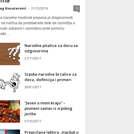
ina
ag Konatarević
-
31/12/2016
15
ca narodne mudrosti prepuna je dragocenosti.
 od načina da podstaknete dete da razmišlja a
 bude zabavno i zanimljivo jeste pomoću
tki....
Narodne pitalice za decu sa
odgovorima
27/11/2017
Srpske narodne brzalice za
decu, definicija i primeri
20/01/2017
“Jesen u mom kraju” –
pismeni sastav iz srpskog
jezika
07/10/2017
Prepričana lektira „Hajduk u