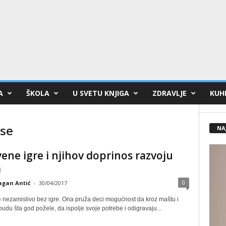
A
ŠKOLA
U SVETU KNJIGA
ZDRAVLJE
KUHI
 se
NA
ene igre i njihov doprinos razvoju
a
0
agan Antić
-
30/04/2017
je nezamislivo bez igre. Ona pruža deci mogućnost da kroz maštu i
budu šta god požele, da ispolje svoje potrebe i odigravaju...