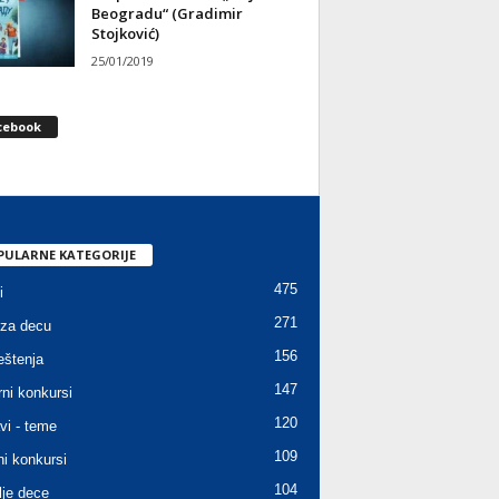
Beogradu“ (Gradimir
Stojković)
25/01/2019
cebook
PULARNE KATEGORIJE
475
i
271
za decu
156
štenja
147
rni konkursi
120
vi - teme
109
ni konkursi
104
lje dece