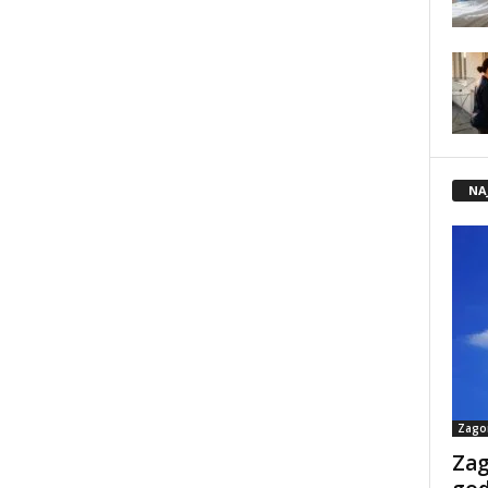
NA
Zago
Zag