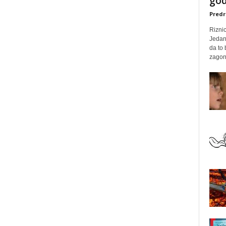
god
Predr
Rizni
Jedan
da to
zagone