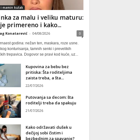
 i mamin kutak
nka za malu i veliku maturu:
 je primereno i kako...
ag Konatarević
-
04/08/2026
0
rnaest godina: nežan ten, maskara, roze usne.
kog konturisanja, tamnih senki i prevelikih
kih trepavica. Dogovor se pravi kod kuće, uz...
Kupovina za bebu bez
pritiska: Šta roditeljima
zaista treba, a šta...
22/07/2026
Putovanja sa decom: šta
roditelji treba da spakuju
21/07/2026
Kako održavati dušek u
dečijoj sobi čistim i
bezbednim za spavanje?