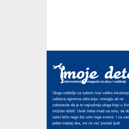
Uloga roditelja sa sobom nosi velika iskušenja
zahteva ogromna odricanja i energiju ali ne
zaboravite da je to najvažnija uloga koju u živ
možete dobiti. Uvek treba imati na umu, da d
rastu brže nego što smo toga svesni. I za sa
jedan treptaj oka, oni će već postati ljudi.