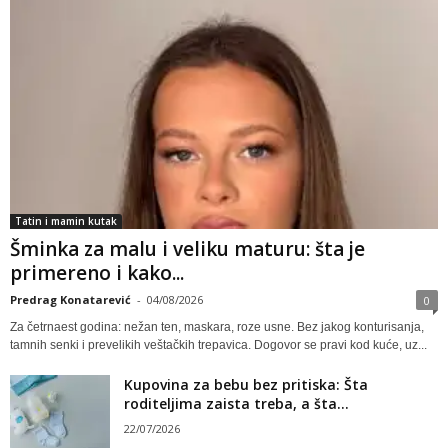
Tatin i mamin kutak
Šminka za malu i veliku maturu: šta je
primereno i kako...
Predrag Konatarević
-
04/08/2026
0
Za četrnaest godina: nežan ten, maskara, roze usne. Bez jakog konturisanja,
tamnih senki i prevelikih veštačkih trepavica. Dogovor se pravi kod kuće, uz...
Kupovina za bebu bez pritiska: Šta
roditeljima zaista treba, a šta...
22/07/2026