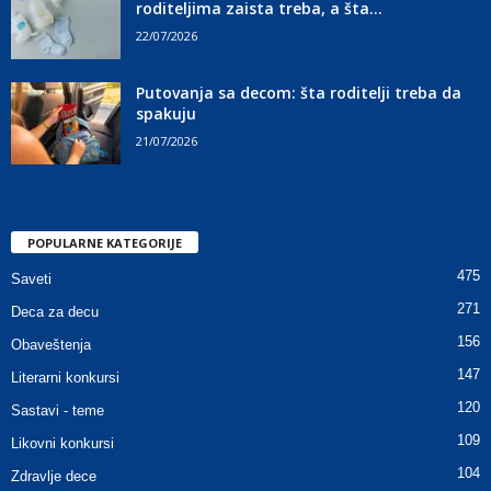
roditeljima zaista treba, a šta...
22/07/2026
Putovanja sa decom: šta roditelji treba da
spakuju
21/07/2026
POPULARNE KATEGORIJE
475
Saveti
271
Deca za decu
156
Obaveštenja
147
Literarni konkursi
120
Sastavi - teme
109
Likovni konkursi
104
Zdravlje dece