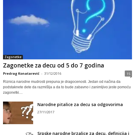
Zagonetke
Zagonetke za decu od 5 do 7 godina
Predrag Konatarević
-
31/12/2016
15
Riznica narodne mudrosti prepuna je dragocenosti. Jedan od načina da
podstaknete dete da razmišlja a da to bude zabavno i zanimljivo jeste pomoću
zagonetki....
Narodne pitalice za decu sa odgovorima
27/11/2017
Srpske narodne brzalice za decu, definicija i