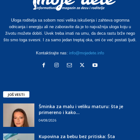
Uloga roditelja sa sobom nosi velika iskušenja i zahteva ogromna
odricanja i energiju ali ne zaboravite da je to najvažnija uloga koju u
životu možete dobiti. Uvek treba imati na umu, da deca rastu brže nego
što smo toga svesni. I za samo jedan treptaj oka, oni će već postati ljudi.
Kontaktirajte nas:
info@mojedete.info
JOŠ VESTI
Šminka za malu i veliku maturu: šta je
primereno i kako...
04/08/2026
Kupovina za bebu bez pritiska: Šta