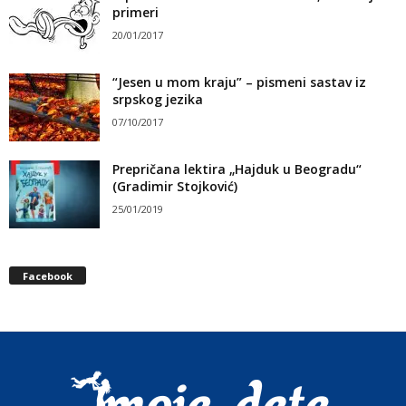
primeri
20/01/2017
“Jesen u mom kraju” – pismeni sastav iz
srpskog jezika
07/10/2017
Prepričana lektira „Hajduk u Beogradu“
(Gradimir Stojković)
25/01/2019
Facebook