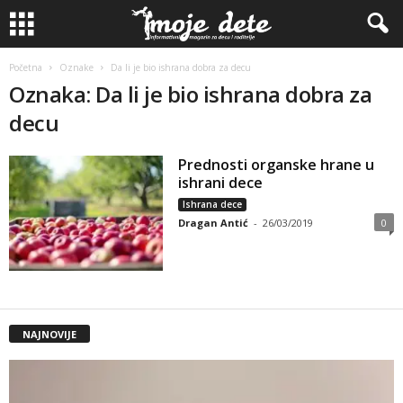
Početna
Oznake
Da li je bio ishrana dobra za decu
Oznaka: Da li je bio ishrana dobra za
decu
Prednosti organske hrane u
ishrani dece
Ishrana dece
Dragan Antić
-
26/03/2019
0
NAJNOVIJE