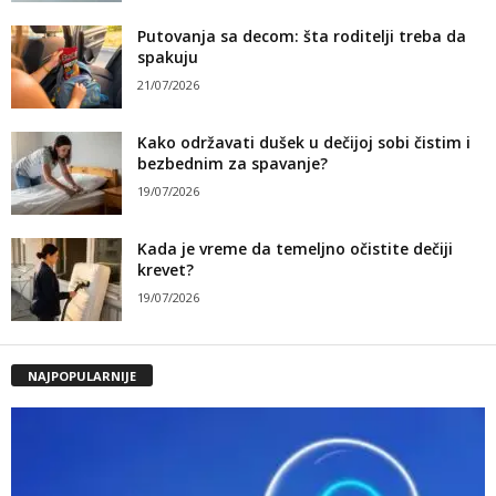
Putovanja sa decom: šta roditelji treba da
spakuju
21/07/2026
Kako održavati dušek u dečijoj sobi čistim i
bezbednim za spavanje?
19/07/2026
Kada je vreme da temeljno očistite dečiji
krevet?
19/07/2026
NAJPOPULARNIJE