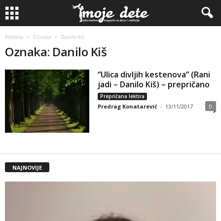
Početna
Oznake
Danilo Kiš
Oznaka: Danilo Kiš
“Ulica divljih kestenova” (Rani
jadi – Danilo Kiš) – prepričano
Prepričana lektira
Predrag Konatarević
-
13/11/2017
0
NAJNOVIJE