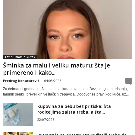
Tatin i mamin kutak
Šminka za malu i veliku maturu: šta je
primereno i kako...
Predrag Konatarević
-
04/08/2026
0
Za četrnaest godina: nežan ten, maskara, roze usne. Bez jakog konturisanja,
tamnih senki i prevelikih veštačkih trepavica. Dogovor se pravi kod kuće, uz...
Kupovina za bebu bez pritiska: Šta
roditeljima zaista treba, a šta...
22/07/2026