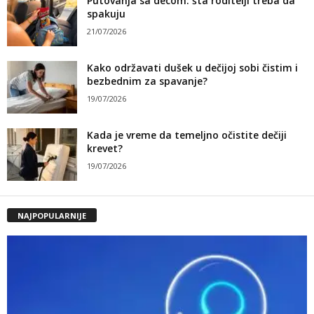
Putovanja sa decom: šta roditelji treba da
spakuju
21/07/2026
Kako održavati dušek u dečijoj sobi čistim i
bezbednim za spavanje?
19/07/2026
Kada je vreme da temeljno očistite dečiji
krevet?
19/07/2026
NAJPOPULARNIJE