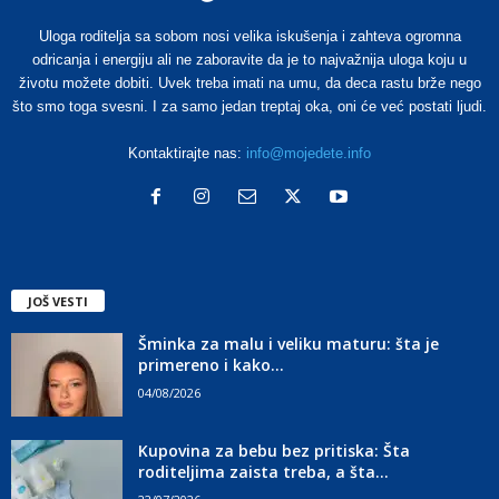
Uloga roditelja sa sobom nosi velika iskušenja i zahteva ogromna
odricanja i energiju ali ne zaboravite da je to najvažnija uloga koju u
životu možete dobiti. Uvek treba imati na umu, da deca rastu brže nego
što smo toga svesni. I za samo jedan treptaj oka, oni će već postati ljudi.
Kontaktirajte nas:
info@mojedete.info
JOŠ VESTI
Šminka za malu i veliku maturu: šta je
primereno i kako...
04/08/2026
Kupovina za bebu bez pritiska: Šta
roditeljima zaista treba, a šta...