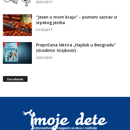
20/01/2017
“Jesen u mom kraju” – pismeni sastav iz
srpskog jezika
07/10/2017
Prepričana lektira „Hajduk u Beogradu“
(Gradimir Stojković)
25/01/2019
Facebook