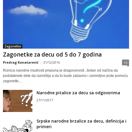
Zagonetke
Zagonetke za decu od 5 do 7 godina
Predrag Konatarević
-
31/12/2016
15
Riznica narodne mudrosti prepuna je dragocenosti. Jedan od načina da
podstaknete dete da razmišlja a da to bude zabavno i zanimljivo jeste pomoću
zagonetki....
Narodne pitalice za decu sa odgovorima
27/11/2017
Srpske narodne brzalice za decu, definicija i
primeri