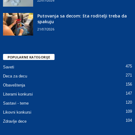
22/07/2026
Putovanja sa decom: šta roditelji treba da
spakuju
21/07/2026
POPULARNE KATEGORIJE
475
Saveti
271
Deca za decu
156
Obaveštenja
147
Literarni konkursi
120
Sastavi - teme
109
Likovni konkursi
104
Zdravlje dece