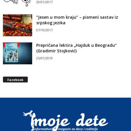
20/01/2017
“Jesen u mom kraju” – pismeni sastav iz
srpskog jezika
07/10/2017
Prepričana lektira „Hajduk u Beogradu“
(Gradimir Stojković)
25/01/2019
Facebook