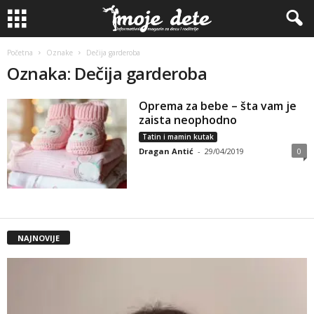
Početna
Oznake
Dečija garderoba
Oznaka: Dečija garderoba
Oprema za bebe – šta vam je
zaista neophodno
Tatin i mamin kutak
Dragan Antić
-
29/04/2019
0
NAJNOVIJE