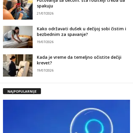
Putovanja sa decom: šta roditelji treba da
spakuju
21/07/2026
Kako održavati dušek u dečijoj sobi čistim i
bezbednim za spavanje?
19/07/2026
Kada je vreme da temeljno očistite dečiji
krevet?
19/07/2026
NAJPOPULARNIJE