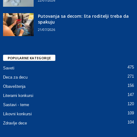
22/07/2026
Putovanja sa decom: šta roditelji treba da
spakuju
21/07/2026
POPULARNE KATEGORIJE
475
Saveti
271
Deca za decu
156
Obaveštenja
147
Literarni konkursi
120
Sastavi - teme
109
Likovni konkursi
104
Zdravlje dece