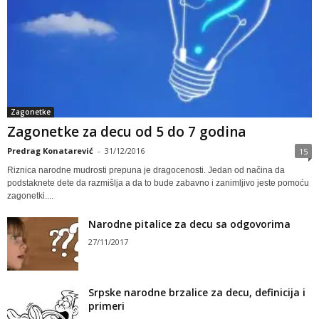
Zagonetke
Zagonetke za decu od 5 do 7 godina
Predrag Konatarević
-
31/12/2016
15
Riznica narodne mudrosti prepuna je dragocenosti. Jedan od načina da
podstaknete dete da razmišlja a da to bude zabavno i zanimljivo jeste pomoću
zagonetki....
Narodne pitalice za decu sa odgovorima
27/11/2017
Srpske narodne brzalice za decu, definicija i
primeri