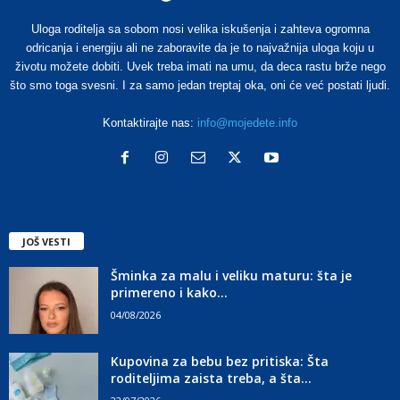
Uloga roditelja sa sobom nosi velika iskušenja i zahteva ogromna
odricanja i energiju ali ne zaboravite da je to najvažnija uloga koju u
životu možete dobiti. Uvek treba imati na umu, da deca rastu brže nego
što smo toga svesni. I za samo jedan treptaj oka, oni će već postati ljudi.
Kontaktirajte nas:
info@mojedete.info
JOŠ VESTI
Šminka za malu i veliku maturu: šta je
primereno i kako...
04/08/2026
Kupovina za bebu bez pritiska: Šta
roditeljima zaista treba, a šta...