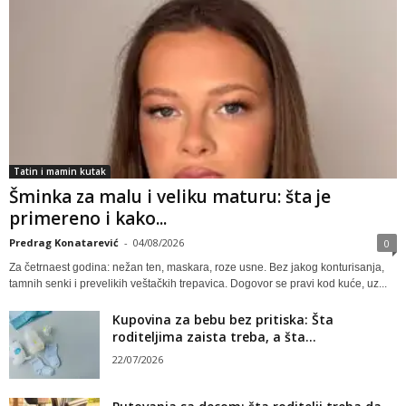
Tatin i mamin kutak
Šminka za malu i veliku maturu: šta je
primereno i kako...
Predrag Konatarević
-
04/08/2026
0
Za četrnaest godina: nežan ten, maskara, roze usne. Bez jakog konturisanja,
tamnih senki i prevelikih veštačkih trepavica. Dogovor se pravi kod kuće, uz...
Kupovina za bebu bez pritiska: Šta
roditeljima zaista treba, a šta...
22/07/2026