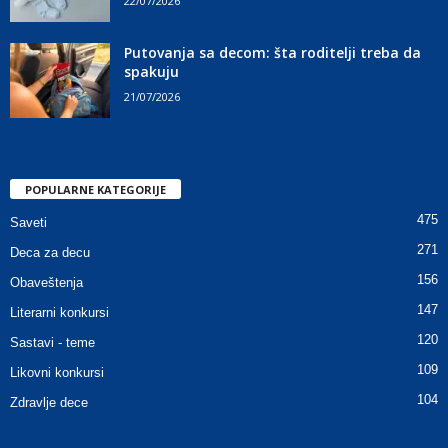
22/07/2026
Putovanja sa decom: šta roditelji treba da
spakuju
21/07/2026
POPULARNE KATEGORIJE
475
Saveti
271
Deca za decu
156
Obaveštenja
147
Literarni konkursi
120
Sastavi - teme
109
Likovni konkursi
104
Zdravlje dece