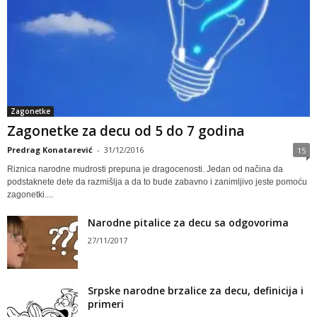
Zagonetke
Zagonetke za decu od 5 do 7 godina
Predrag Konatarević
-
31/12/2016
15
Riznica narodne mudrosti prepuna je dragocenosti. Jedan od načina da
podstaknete dete da razmišlja a da to bude zabavno i zanimljivo jeste pomoću
zagonetki....
Narodne pitalice za decu sa odgovorima
27/11/2017
Srpske narodne brzalice za decu, definicija i
primeri