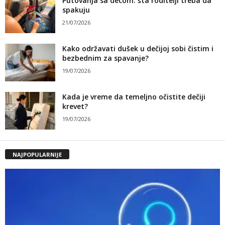
Putovanja sa decom: šta roditelji treba da
spakuju
21/07/2026
Kako održavati dušek u dečijoj sobi čistim i
bezbednim za spavanje?
19/07/2026
Kada je vreme da temeljno očistite dečiji
krevet?
19/07/2026
NAJPOPULARNIJE