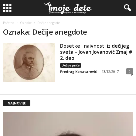
Početna
Oznake
Dečije anegdote
Oznaka: Dečije anegdote
Dosetke i naivnosti iz dečijeg
sveta – Jovan Jovanović Zmaj #
2. deo
Dečije priče
Predrag Konatarević
-
13/12/2017
0
NAJNOVIJE