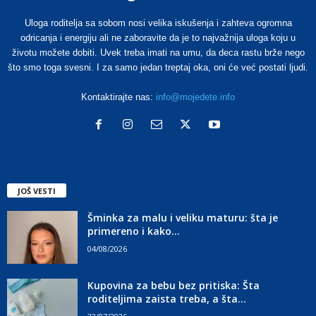
Uloga roditelja sa sobom nosi velika iskušenja i zahteva ogromna
odricanja i energiju ali ne zaboravite da je to najvažnija uloga koju u
životu možete dobiti. Uvek treba imati na umu, da deca rastu brže nego
što smo toga svesni. I za samo jedan treptaj oka, oni će već postati ljudi.
Kontaktirajte nas:
info@mojedete.info
JOŠ VESTI
Šminka za malu i veliku maturu: šta je
primereno i kako...
04/08/2026
Kupovina za bebu bez pritiska: Šta
roditeljima zaista treba, a šta...