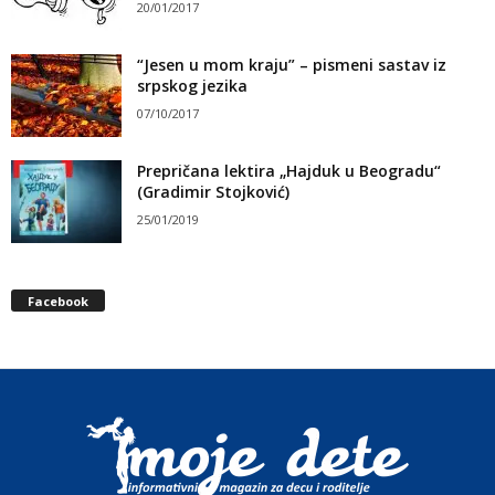
20/01/2017
“Jesen u mom kraju” – pismeni sastav iz
srpskog jezika
07/10/2017
Prepričana lektira „Hajduk u Beogradu“
(Gradimir Stojković)
25/01/2019
Facebook