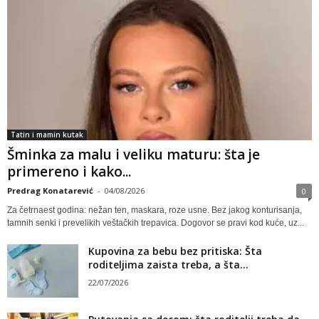
Tatin i mamin kutak
Šminka za malu i veliku maturu: šta je
primereno i kako...
Predrag Konatarević
-
04/08/2026
0
Za četrnaest godina: nežan ten, maskara, roze usne. Bez jakog konturisanja,
tamnih senki i prevelikih veštačkih trepavica. Dogovor se pravi kod kuće, uz...
Kupovina za bebu bez pritiska: Šta
roditeljima zaista treba, a šta...
22/07/2026