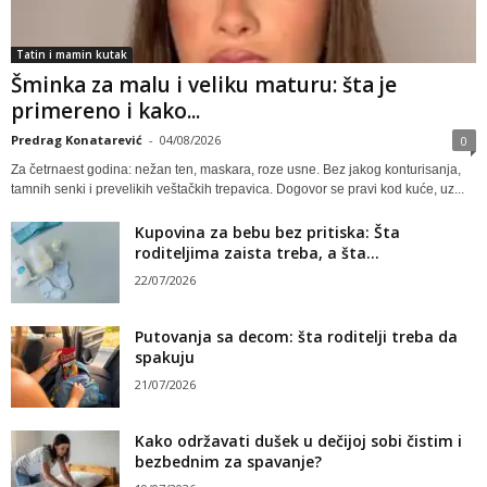
Tatin i mamin kutak
Šminka za malu i veliku maturu: šta je
primereno i kako...
Predrag Konatarević
-
04/08/2026
0
Za četrnaest godina: nežan ten, maskara, roze usne. Bez jakog konturisanja,
tamnih senki i prevelikih veštačkih trepavica. Dogovor se pravi kod kuće, uz...
Kupovina za bebu bez pritiska: Šta
roditeljima zaista treba, a šta...
22/07/2026
Putovanja sa decom: šta roditelji treba da
spakuju
21/07/2026
Kako održavati dušek u dečijoj sobi čistim i
bezbednim za spavanje?