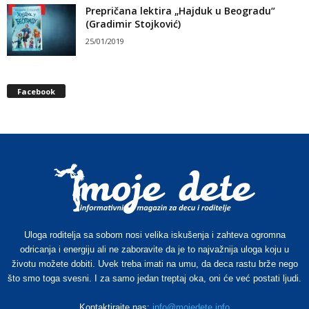
Prepričana lektira „Hajduk u Beogradu“
(Gradimir Stojković)
25/01/2019
Facebook
Uloga roditelja sa sobom nosi velika iskušenja i zahteva ogromna
odricanja i energiju ali ne zaboravite da je to najvažnija uloga koju u
životu možete dobiti. Uvek treba imati na umu, da deca rastu brže nego
što smo toga svesni. I za samo jedan treptaj oka, oni će već postati ljudi.
Kontaktirajte nas:
info@mojedete.info