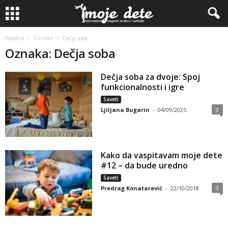
Početna
Oznake
Dečja soba
Oznaka: Dečja soba
Dečja soba za dvoje: Spoj
funkcionalnosti i igre
Saveti
Ljiljana Bugarin
-
04/09/2025
0
Kako da vaspitavam moje dete
#12 – da bude uredno
Saveti
Predrag Konatarević
-
22/10/2018
0