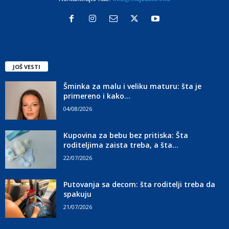
JOŠ VESTI
Šminka za malu i veliku maturu: šta je
primereno i kako...
04/08/2026
Kupovina za bebu bez pritiska: Šta
roditeljima zaista treba, a šta...
22/07/2026
Putovanja sa decom: šta roditelji treba da
spakuju
21/07/2026