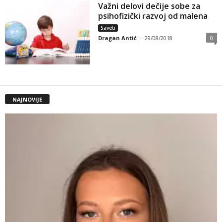
Važni delovi dečije sobe za
psihofizički razvoj od malena
Saveti
Dragan Antić
-
29/08/2018
0
NAJNOVIJE