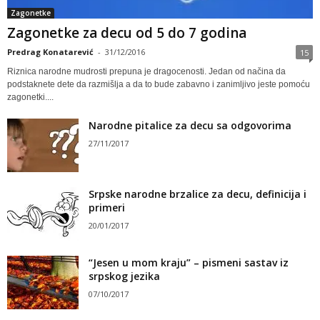
Zagonetke
Zagonetke za decu od 5 do 7 godina
Predrag Konatarević
-
31/12/2016
15
Riznica narodne mudrosti prepuna je dragocenosti. Jedan od načina da
podstaknete dete da razmišlja a da to bude zabavno i zanimljivo jeste pomoću
zagonetki....
Narodne pitalice za decu sa odgovorima
27/11/2017
Srpske narodne brzalice za decu, definicija i
primeri
20/01/2017
“Jesen u mom kraju” – pismeni sastav iz
srpskog jezika
07/10/2017