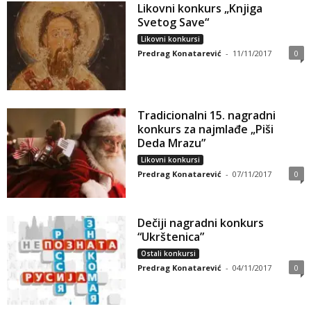
Likovni konkurs „Knjiga
Svetog Save“
Likovni konkursi
Predrag Konatarević
-
11/11/2017
0
Tradicionalni 15. nagradni
konkurs za najmlađe „Piši
Deda Mrazu”
Likovni konkursi
Predrag Konatarević
-
07/11/2017
0
Dečiji nagradni konkurs
“Ukrštenica”
Ostali konkursi
Predrag Konatarević
-
04/11/2017
0