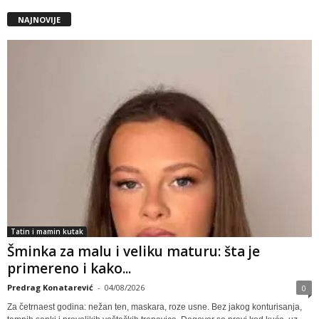
NAJNOVIJE
Tatin i mamin kutak
Šminka za malu i veliku maturu: šta je
primereno i kako...
Predrag Konatarević
-
04/08/2026
0
Za četrnaest godina: nežan ten, maskara, roze usne. Bez jakog konturisanja,