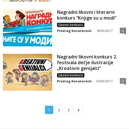
Nagradni likovni i literarni
konkurs “Knjige su u modi”
Likovni konkursi
Predrag Konatarević
-
18/09/2017
0
Nagradni likovni konkurs 2.
festivala dečje ilustracije
„Kreativni genijalci“
Likovni konkursi
Predrag Konatarević
-
06/09/2017
0
1
2
3