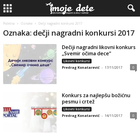
Početna
Oznake
Dečji nagradni konkursi 2017
Oznaka: dečji nagradni konkursi 2017
Dečiji nagradni likovni konkurs
„Svemir očima dece“
Likovni konkursi
Predrag Konatarević
-
17/11/2017
0
Konkurs za najlepšu božićnu
pesmu i crtež
Likovni konkursi
Predrag Konatarević
-
14/11/2017
0