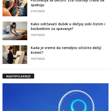
Putovanja sa decom: šta roditelji treba da
spakuju
21/07/2026
Kako održavati dušek u dečijoj sobi čistim i
bezbednim za spavanje?
19/07/2026
Kada je vreme da temeljno očistite dečiji
krevet?
19/07/2026
NAJPOPULARNIJE