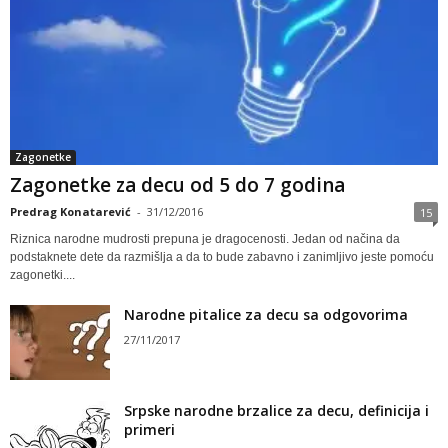
Zagonetke
Zagonetke za decu od 5 do 7 godina
Predrag Konatarević
-
31/12/2016
15
Riznica narodne mudrosti prepuna je dragocenosti. Jedan od načina da
podstaknete dete da razmišlja a da to bude zabavno i zanimljivo jeste pomoću
zagonetki....
Narodne pitalice za decu sa odgovorima
27/11/2017
Srpske narodne brzalice za decu, definicija i
primeri