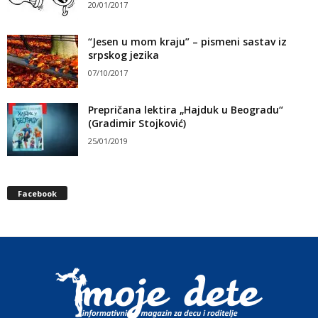
20/01/2017
“Jesen u mom kraju” – pismeni sastav iz
srpskog jezika
07/10/2017
Prepričana lektira „Hajduk u Beogradu“
(Gradimir Stojković)
25/01/2019
Facebook