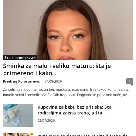
Tatin i mamin kutak
Šminka za malu i veliku maturu: šta je
primereno i kako...
Predrag Konatarević
-
04/08/2026
0
Za četrnaest godina: nežan ten, maskara, roze usne. Bez jakog konturisanja,
tamnih senki i prevelikih veštačkih trepavica. Dogovor se pravi kod kuće, uz...
Kupovina za bebu bez pritiska: Šta
roditeljima zaista treba, a šta...
22/07/2026