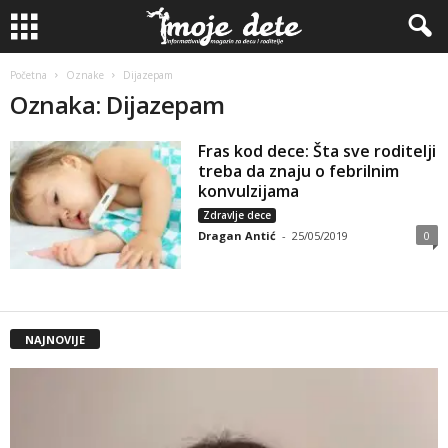
Početna
Oznake
Dijazepam
Oznaka: Dijazepam
Fras kod dece: Šta sve roditelji
treba da znaju o febrilnim
konvulzijama
Zdravlje dece
Dragan Antić
-
25/05/2019
0
NAJNOVIJE