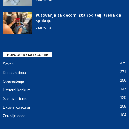
22/07/2026
Putovanja sa decom: šta roditelji treba da
spakuju
21/07/2026
POPULARNE KATEGORIJE
475
Saveti
271
Deca za decu
156
Obaveštenja
147
Literarni konkursi
120
Sastavi - teme
109
Likovni konkursi
104
Zdravlje dece