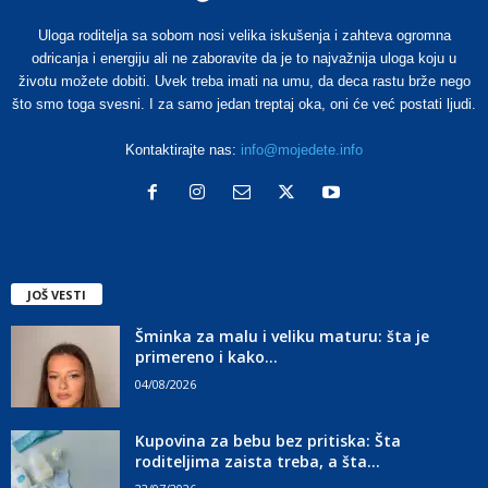
Uloga roditelja sa sobom nosi velika iskušenja i zahteva ogromna
odricanja i energiju ali ne zaboravite da je to najvažnija uloga koju u
životu možete dobiti. Uvek treba imati na umu, da deca rastu brže nego
što smo toga svesni. I za samo jedan treptaj oka, oni će već postati ljudi.
Kontaktirajte nas:
info@mojedete.info
JOŠ VESTI
Šminka za malu i veliku maturu: šta je
primereno i kako...
04/08/2026
Kupovina za bebu bez pritiska: Šta
roditeljima zaista treba, a šta...