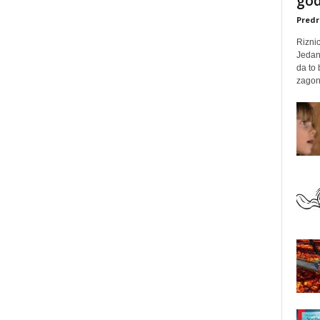
god
Predr
Rizni
Jedan
da to
zagone