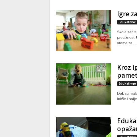
Igre z
Edukativne 
Škola zahtev
preciznost. 
vreme za...
Kroz i
pamet
Edukativne 
Dok su mala,
lakše i bolj
Edukat
opaža