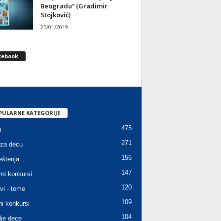
Beogradu“ (Gradimir
Stojković)
25/01/2019
cebook
PULARNE KATEGORIJE
475
i
271
za decu
156
štenja
147
rni konkursi
120
vi - teme
109
ni konkursi
104
lje dece