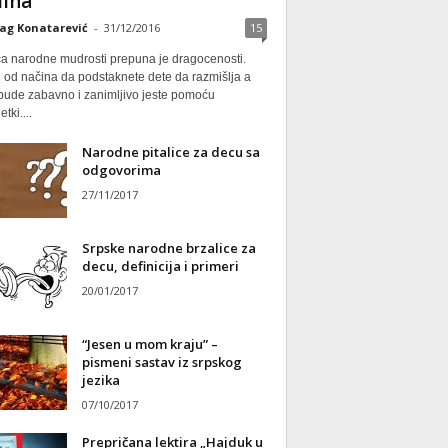
ina
ag Konatarević
-
31/12/2016
15
ca narodne mudrosti prepuna je dragocenosti.
 od načina da podstaknete dete da razmišlja a
 bude zabavno i zanimljivo jeste pomoću
tki....
Narodne pitalice za decu sa
odgovorima
27/11/2017
Srpske narodne brzalice za
decu, definicija i primeri
20/01/2017
“Jesen u mom kraju” –
pismeni sastav iz srpskog
jezika
07/10/2017
Prepričana lektira „Hajduk u