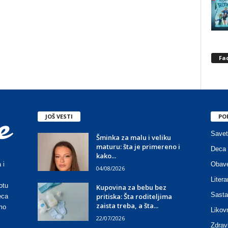
Fa
JOŠ VESTI
PO
Savet
Šminka za malu i veliku
maturu: šta je primereno i
Deca 
kako...
Obave
 i
04/08/2026
Litera
otu
Kupovina za bebu bez
Sasta
pritiska: Šta roditeljima
eca
zaista treba, a šta...
mo
Likov
22/07/2026
Zdrav