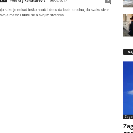
0
igre
Predrag Konatarević
-
06/02/2017
naju kako je nekad teško naučiti decu da budu uredna, da svaku stvar
 svoje mesto i brinu se o svojim stvarima....
NA
Zago
Zag