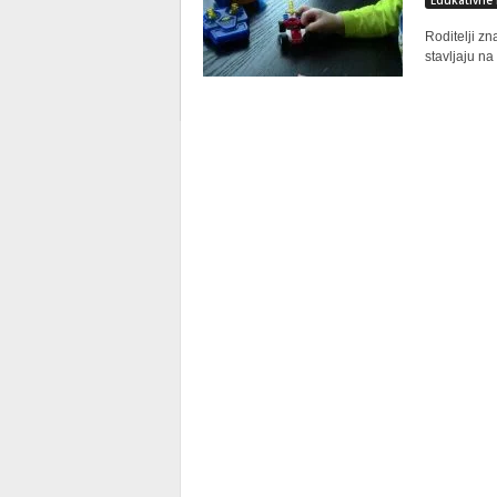
Edukativne 
Roditelji z
stavljaju na