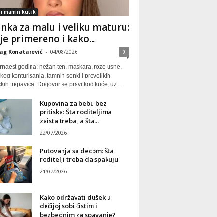
 i mamin kutak
nka za malu i veliku maturu:
 je primereno i kako...
ag Konatarević
-
04/08/2026
0
rnaest godina: nežan ten, maskara, roze usne.
kog konturisanja, tamnih senki i prevelikih
kih trepavica. Dogovor se pravi kod kuće, uz...
Kupovina za bebu bez
pritiska: Šta roditeljima
zaista treba, a šta...
22/07/2026
Putovanja sa decom: šta
roditelji treba da spakuju
21/07/2026
Kako održavati dušek u
dečijoj sobi čistim i
bezbednim za spavanje?