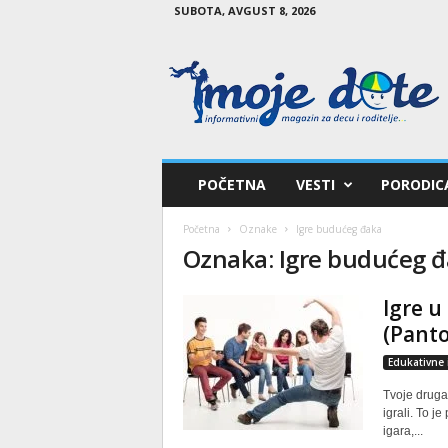
SUBOTA, AVGUST 8, 2026
M
o
j
e
d
e
t
POČETNA
VESTI
PORODIC
e
Početna
Oznake
Igre budućeg đaka
Oznaka: Igre budućeg 
Igre u 
(Pant
Edukativne 
Tvoje druga
igrali. To j
igara,...