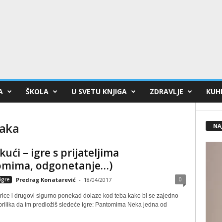
A
ŠKOLA
U SVETU KNJIGA
ZDRAVLJE
KUHI
đaka
NA
kući – igre s prijateljima
omima, odgonetanje…)
0
igre
Predrag Konatarević
-
18/04/2017
rice i drugovi sigurno ponekad dolaze kod teba kako bi se zajedno
e prilika da im predložiš sledeće igre: Pantomima Neka jedna od