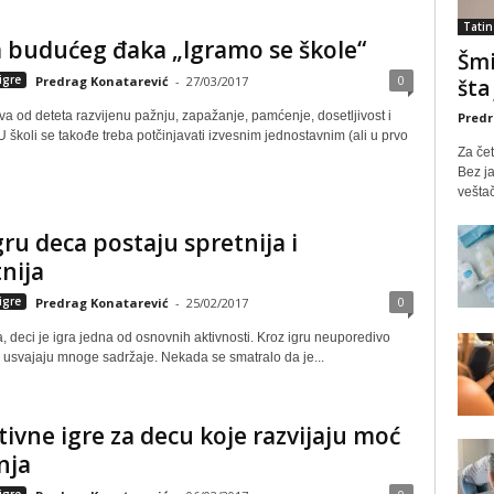
Tatin
a budućeg đaka „Igramo se škole“
Šmi
0
igre
Predrag Konatarević
-
27/03/2017
šta
a od deteta razvijenu pažnju, zapažanje, pamćenje, dosetljivost i
Predr
U školi se takođe treba potčinjavati izvesnim jednostavnim (ali u prvo
Za čet
Bez ja
veštač
gru deca postaju spretnija i
nija
0
igre
Predrag Konatarević
-
25/02/2017
 deci je igra jedna od osnovnih aktivnosti. Kroz igru neuporedivo
e usvajaju mnoge sadržaje. Nekada se smatralo da je...
ivne igre za decu koje razvijaju moć
nja