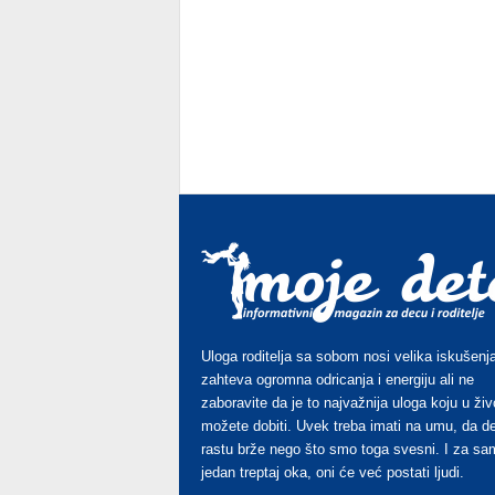
Uloga roditelja sa sobom nosi velika iskušenja
zahteva ogromna odricanja i energiju ali ne
zaboravite da je to najvažnija uloga koju u živ
možete dobiti. Uvek treba imati na umu, da d
rastu brže nego što smo toga svesni. I za sa
jedan treptaj oka, oni će već postati ljudi.