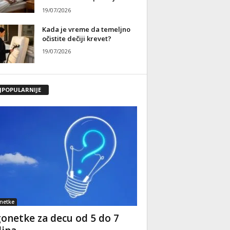
19/07/2026
Kada je vreme da temeljno
očistite dečiji krevet?
19/07/2026
JPOPULARNIJE
netke
onetke za decu od 5 do 7