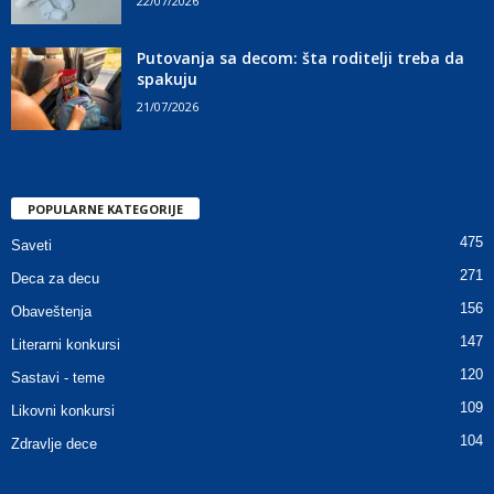
22/07/2026
Putovanja sa decom: šta roditelji treba da
spakuju
21/07/2026
POPULARNE KATEGORIJE
475
Saveti
271
Deca za decu
156
Obaveštenja
147
Literarni konkursi
120
Sastavi - teme
109
Likovni konkursi
104
Zdravlje dece