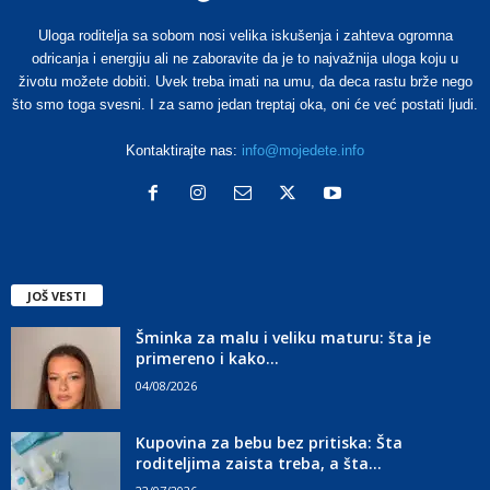
Uloga roditelja sa sobom nosi velika iskušenja i zahteva ogromna
odricanja i energiju ali ne zaboravite da je to najvažnija uloga koju u
životu možete dobiti. Uvek treba imati na umu, da deca rastu brže nego
što smo toga svesni. I za samo jedan treptaj oka, oni će već postati ljudi.
Kontaktirajte nas:
info@mojedete.info
JOŠ VESTI
Šminka za malu i veliku maturu: šta je
primereno i kako...
04/08/2026
Kupovina za bebu bez pritiska: Šta
roditeljima zaista treba, a šta...