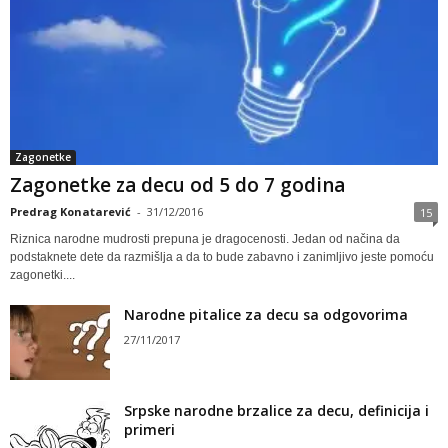
Zagonetke
Zagonetke za decu od 5 do 7 godina
Predrag Konatarević
-
31/12/2016
15
Riznica narodne mudrosti prepuna je dragocenosti. Jedan od načina da
podstaknete dete da razmišlja a da to bude zabavno i zanimljivo jeste pomoću
zagonetki....
Narodne pitalice za decu sa odgovorima
27/11/2017
Srpske narodne brzalice za decu, definicija i
primeri