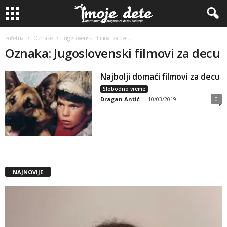
Početna
Oznake
Jugoslovenski filmovi za decu
Oznaka: Jugoslovenski filmovi za decu
Najbolji domaći filmovi za decu
Slobodno vreme
Dragan Antić
-
10/03/2019
0
NAJNOVIJE