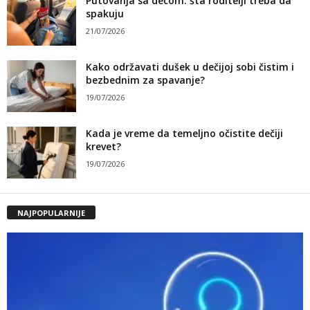
Putovanja sa decom: šta roditelji treba da
spakuju
21/07/2026
Kako održavati dušek u dečijoj sobi čistim i
bezbednim za spavanje?
19/07/2026
Kada je vreme da temeljno očistite dečiji
krevet?
19/07/2026
NAJPOPULARNIJE