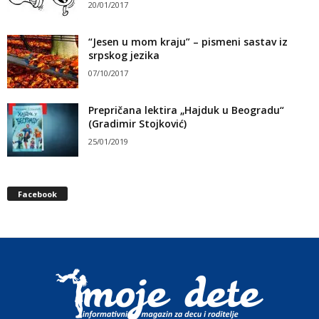
20/01/2017
“Jesen u mom kraju” – pismeni sastav iz
srpskog jezika
07/10/2017
Prepričana lektira „Hajduk u Beogradu“
(Gradimir Stojković)
25/01/2019
Facebook