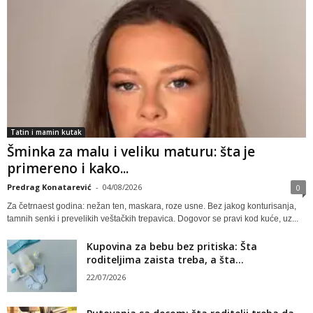
Tatin i mamin kutak
Šminka za malu i veliku maturu: šta je
primereno i kako...
Predrag Konatarević
-
04/08/2026
0
Za četrnaest godina: nežan ten, maskara, roze usne. Bez jakog konturisanja,
tamnih senki i prevelikih veštačkih trepavica. Dogovor se pravi kod kuće, uz...
Kupovina za bebu bez pritiska: Šta
roditeljima zaista treba, a šta...
22/07/2026