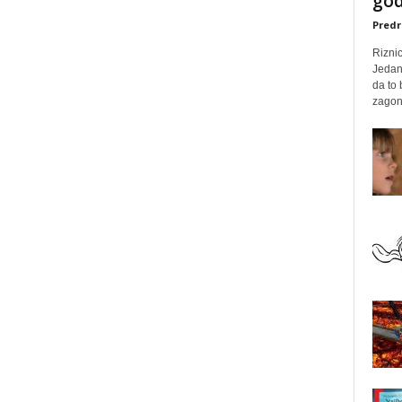
god
Predr
Rizni
Jedan
da to
zagone