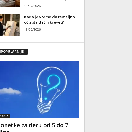
19/07/2026
Kada je vreme da temeljno
očistite dečiji krevet?
19/07/2026
JPOPULARNIJE
netke
onetke za decu od 5 do 7