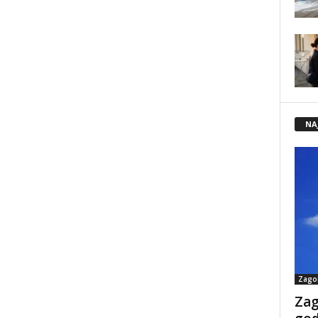
NA
Zago
Zag