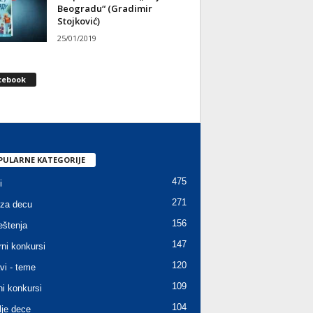
Beogradu“ (Gradimir
Stojković)
25/01/2019
cebook
PULARNE KATEGORIJE
475
i
271
za decu
156
štenja
147
rni konkursi
120
vi - teme
109
ni konkursi
104
lje dece