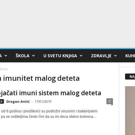
A
ŠKOLA
U SVETU KNJIGA
ZDRAVLJE
KUHI
deteta
 imunitet malog deteta
NA
jačati imuni sistem malog deteta
0
ce
Dragan Antić
-
17/01/2019
od 6 godina i predškolci su podložni virusnim i bakterijskim
 pa se roditeljima često čini da su im deca stalno bolesna...