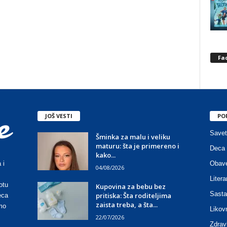
Fa
JOŠ VESTI
PO
Savet
Šminka za malu i veliku
maturu: šta je primereno i
Deca 
kako...
Obave
 i
04/08/2026
Litera
otu
Kupovina za bebu bez
Sasta
pritiska: Šta roditeljima
eca
zaista treba, a šta...
mo
Likov
22/07/2026
Zdrav