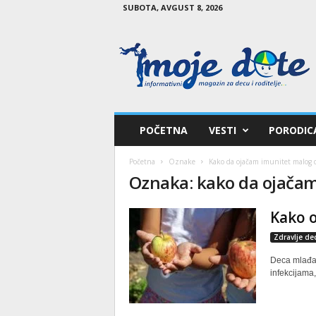
SUBOTA, AVGUST 8, 2026
M
o
j
e
d
e
t
POČETNA
VESTI
PORODIC
e
Početna
Oznake
Kako da ojačam imunitet malog 
Oznaka: kako da ojačam
Kako o
Zdravlje de
Deca mlađa 
infekcijama,