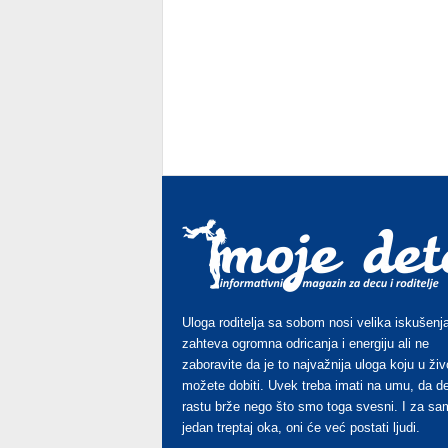
Uloga roditelja sa sobom nosi velika iskušenja
zahteva ogromna odricanja i energiju ali ne
zaboravite da je to najvažnija uloga koju u živ
možete dobiti. Uvek treba imati na umu, da d
rastu brže nego što smo toga svesni. I za sa
jedan treptaj oka, oni će već postati ljudi.