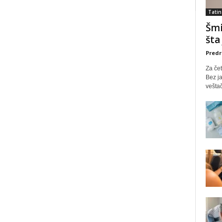
Tatin
Šmi
šta
Predr
Za čet
Bez ja
veštač