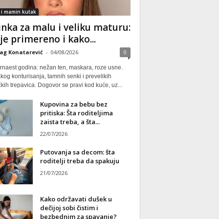
 i mamin kutak
nka za malu i veliku maturu:
 je primereno i kako...
ag Konatarević
-
04/08/2026
0
rnaest godina: nežan ten, maskara, roze usne.
kog konturisanja, tamnih senki i prevelikih
kih trepavica. Dogovor se pravi kod kuće, uz...
Kupovina za bebu bez
pritiska: Šta roditeljima
zaista treba, a šta...
22/07/2026
Putovanja sa decom: šta
roditelji treba da spakuju
21/07/2026
Kako održavati dušek u
dečijoj sobi čistim i
bezbednim za spavanje?