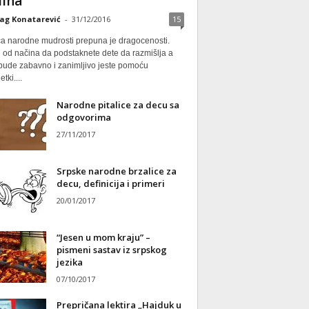
ina
ag Konatarević
-
31/12/2016
15
ca narodne mudrosti prepuna je dragocenosti.
 od načina da podstaknete dete da razmišlja a
 bude zabavno i zanimljivo jeste pomoću
tki....
Narodne pitalice za decu sa
odgovorima
27/11/2017
Srpske narodne brzalice za
decu, definicija i primeri
20/01/2017
“Jesen u mom kraju” –
pismeni sastav iz srpskog
jezika
07/10/2017
Prepričana lektira „Hajduk u