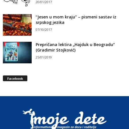
20/01/2017
“Jesen u mom kraju” – pismeni sastav iz
srpskog jezika
07/10/2017
Prepričana lektira „Hajduk u Beogradu“
(Gradimir Stojković)
25/01/2019
Facebook