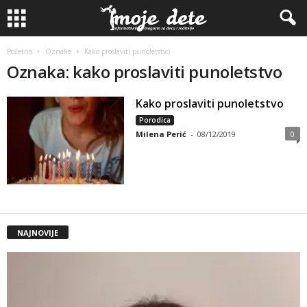
Početna
Oznake
Kako proslaviti punoletstvo
Oznaka: kako proslaviti punoletstvo
Kako proslaviti punoletstvo
Porodica
Milena Perić
-
08/12/2019
0
NAJNOVIJE