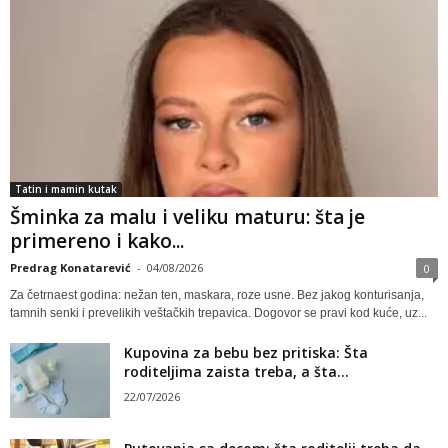
Tatin i mamin kutak
Šminka za malu i veliku maturu: šta je
primereno i kako...
Predrag Konatarević
-
04/08/2026
0
Za četrnaest godina: nežan ten, maskara, roze usne. Bez jakog konturisanja,
tamnih senki i prevelikih veštačkih trepavica. Dogovor se pravi kod kuće, uz...
Kupovina za bebu bez pritiska: Šta
roditeljima zaista treba, a šta...
22/07/2026