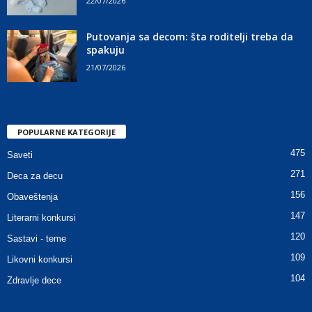
22/07/2026
Putovanja sa decom: šta roditelji treba da
spakuju
21/07/2026
POPULARNE KATEGORIJE
475
Saveti
271
Deca za decu
156
Obaveštenja
147
Literarni konkursi
120
Sastavi - teme
109
Likovni konkursi
104
Zdravlje dece