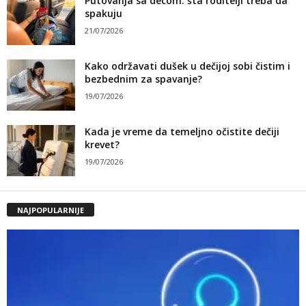
Putovanja sa decom: šta roditelji treba da
spakuju
21/07/2026
Kako održavati dušek u dečijoj sobi čistim i
bezbednim za spavanje?
19/07/2026
Kada je vreme da temeljno očistite dečiji
krevet?
19/07/2026
NAJPOPULARNIJE