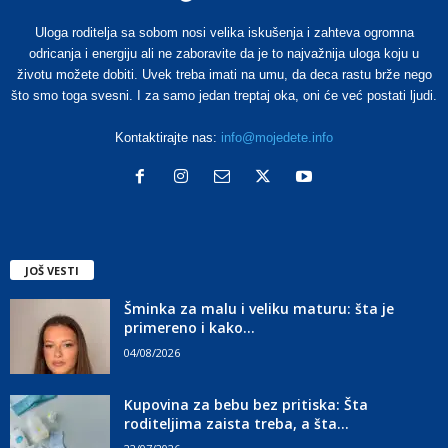
Uloga roditelja sa sobom nosi velika iskušenja i zahteva ogromna
odricanja i energiju ali ne zaboravite da je to najvažnija uloga koju u
životu možete dobiti. Uvek treba imati na umu, da deca rastu brže nego
što smo toga svesni. I za samo jedan treptaj oka, oni će već postati ljudi.
Kontaktirajte nas:
info@mojedete.info
JOŠ VESTI
Šminka za malu i veliku maturu: šta je
primereno i kako...
04/08/2026
Kupovina za bebu bez pritiska: Šta
roditeljima zaista treba, a šta...