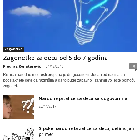
Zagonetke
Zagonetke za decu od 5 do 7 godina
Predrag Konatarević
-
31/12/2016
15
Riznica narodne mudrosti prepuna je dragocenosti. Jedan od načina da
podstaknete dete da razmišlja a da to bude zabavno i zanimljivo jeste pomoću
zagonetki....
Narodne pitalice za decu sa odgovorima
27/11/2017
Srpske narodne brzalice za decu, definicija i
primeri