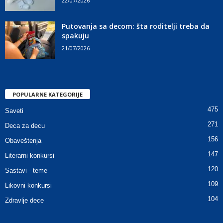
22/07/2026
Putovanja sa decom: šta roditelji treba da
spakuju
21/07/2026
POPULARNE KATEGORIJE
475
Saveti
271
Deca za decu
156
Obaveštenja
147
Literarni konkursi
120
Sastavi - teme
109
Likovni konkursi
104
Zdravlje dece