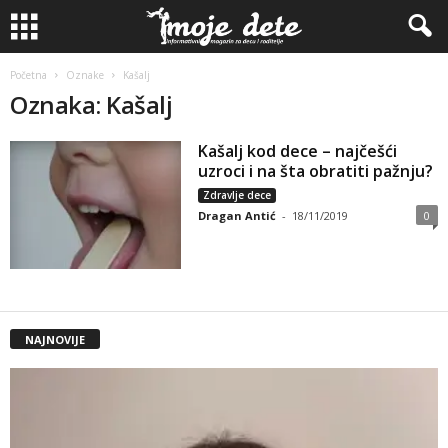
Početna
Oznake
Kašalj
Oznaka: Kašalj
Kašalj kod dece – najčešći
uzroci i na šta obratiti pažnju?
Zdravlje dece
Dragan Antić
-
18/11/2019
0
NAJNOVIJE