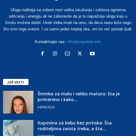
Uloga roditelja sa sobom nosi velika iskušenja i zahteva ogromna
odricanja i energiju ali ne zaboravite da je to najvažnija uloga koju u
životu možete dobiti. Uvek treba imati na umu, da deca rastu brže nego
što smo toga svesni. I za samo jedan treptaj oka, oni će već postati ljudi.
Kontaktirajte nas:
info@mojedete.info
JOŠ VESTI
Šminka za malu i veliku maturu: šta je
primereno i kako...
04/08/2026
Kupovina za bebu bez pritiska: Šta
roditeljima zaista treba, a šta...