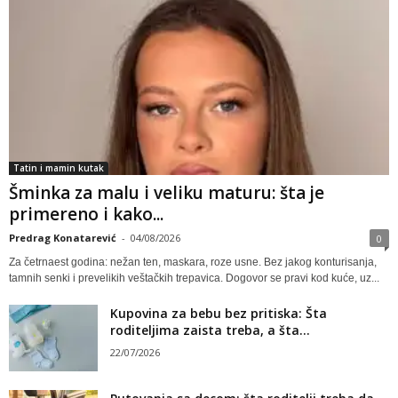
Tatin i mamin kutak
Šminka za malu i veliku maturu: šta je
primereno i kako...
Predrag Konatarević
-
04/08/2026
0
Za četrnaest godina: nežan ten, maskara, roze usne. Bez jakog konturisanja,
tamnih senki i prevelikih veštačkih trepavica. Dogovor se pravi kod kuće, uz...
Kupovina za bebu bez pritiska: Šta
roditeljima zaista treba, a šta...
22/07/2026