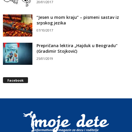
20/01/2017
“Jesen u mom kraju” – pismeni sastav iz
srpskog jezika
07/10/2017
Prepričana lektira „Hajduk u Beogradu“
(Gradimir Stojković)
25/01/2019
Facebook