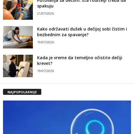
Putovanja sa decom: šta roditelji treba da
spakuju
21/07/2026
Kako održavati dušek u dečijoj sobi čistim i
bezbednim za spavanje?
19/07/2026
Kada je vreme da temeljno očistite dečiji
krevet?
19/07/2026
NAJPOPULARNIJE