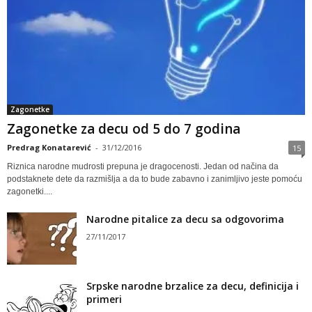
Zagonetke
Zagonetke za decu od 5 do 7 godina
Predrag Konatarević
-
31/12/2016
15
Riznica narodne mudrosti prepuna je dragocenosti. Jedan od načina da
podstaknete dete da razmišlja a da to bude zabavno i zanimljivo jeste pomoću
zagonetki....
Narodne pitalice za decu sa odgovorima
27/11/2017
Srpske narodne brzalice za decu, definicija i
primeri