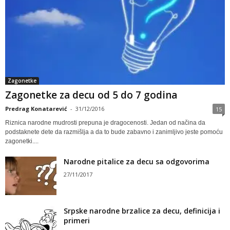
Zagonetke
Zagonetke za decu od 5 do 7 godina
Predrag Konatarević
-
31/12/2016
15
Riznica narodne mudrosti prepuna je dragocenosti. Jedan od načina da
podstaknete dete da razmišlja a da to bude zabavno i zanimljivo jeste pomoću
zagonetki....
Narodne pitalice za decu sa odgovorima
27/11/2017
Srpske narodne brzalice za decu, definicija i
primeri