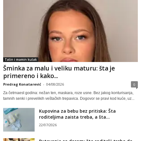
Tatin i mamin kutak
Šminka za malu i veliku maturu: šta je
primereno i kako...
Predrag Konatarević
-
04/08/2026
0
Za četrnaest godina: nežan ten, maskara, roze usne. Bez jakog konturisanja,
tamnih senki i prevelikih veštačkih trepavica. Dogovor se pravi kod kuće, uz...
Kupovina za bebu bez pritiska: Šta
roditeljima zaista treba, a šta...
22/07/2026