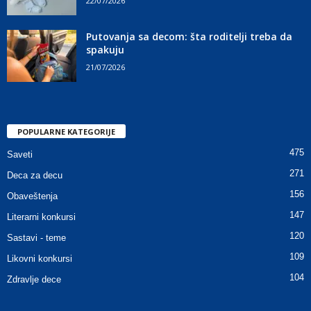
22/07/2026
Putovanja sa decom: šta roditelji treba da
spakuju
21/07/2026
POPULARNE KATEGORIJE
475
Saveti
271
Deca za decu
156
Obaveštenja
147
Literarni konkursi
120
Sastavi - teme
109
Likovni konkursi
104
Zdravlje dece