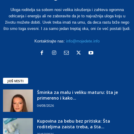
Uloga roditelja sa sobom nosi velika iskušenja i zahteva ogromna
odricanja i energiju ali ne zaboravite da je to najvažnija uloga koju u
životu možete dobiti. Uvek treba imati na umu, da deca rastu brže nego
što smo toga svesni. I za samo jedan treptaj oka, oni će već postati ljudi.
Kontaktirajte nas:
info@mojedete.info
JOŠ VESTI
Šminka za malu i veliku maturu: šta je
primereno i kako...
04/08/2026
Kupovina za bebu bez pritiska: Šta
roditeljima zaista treba, a šta...