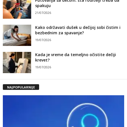
Putovanja sa decom: šta roditelji treba da
spakuju
21/07/2026
Kako održavati dušek u dečijoj sobi čistim i
bezbednim za spavanje?
19/07/2026
Kada je vreme da temeljno očistite dečiji
krevet?
19/07/2026
NAJPOPULARNIJE