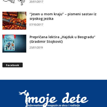
20/01/2017
“Jesen u mom kraju” – pismeni sastav iz
srpskog jezika
07/10/2017
Prepričana lektira „Hajduk u Beogradu“
(Gradimir Stojković)
25/01/2019
Facebook