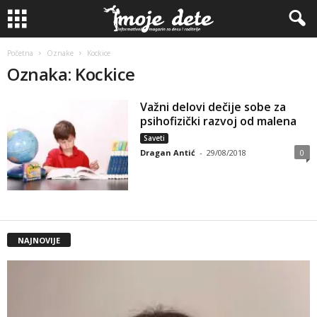
Početna
Oznake
Kockice
Oznaka: Kockice
Važni delovi dečije sobe za
psihofizički razvoj od malena
Saveti
Dragan Antić
-
29/08/2018
0
NAJNOVIJE