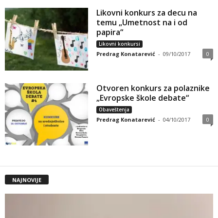
Likovni konkurs za decu na
temu „Umetnost na i od
papira“
Likovni konkursi
Predrag Konatarević
-
09/10/2017
0
Otvoren konkurs za polaznike
„Evropske škole debate“
Obaveštenja
Predrag Konatarević
-
04/10/2017
0
NAJNOVIJE