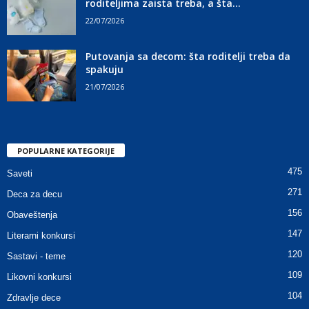
roditeljima zaista treba, a šta...
22/07/2026
Putovanja sa decom: šta roditelji treba da
spakuju
21/07/2026
POPULARNE KATEGORIJE
475
Saveti
271
Deca za decu
156
Obaveštenja
147
Literarni konkursi
120
Sastavi - teme
109
Likovni konkursi
104
Zdravlje dece