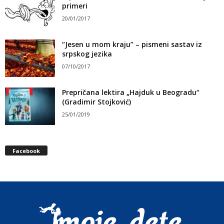
primeri
20/01/2017
“Jesen u mom kraju” – pismeni sastav iz
srpskog jezika
07/10/2017
Prepričana lektira „Hajduk u Beogradu“
(Gradimir Stojković)
25/01/2019
Facebook