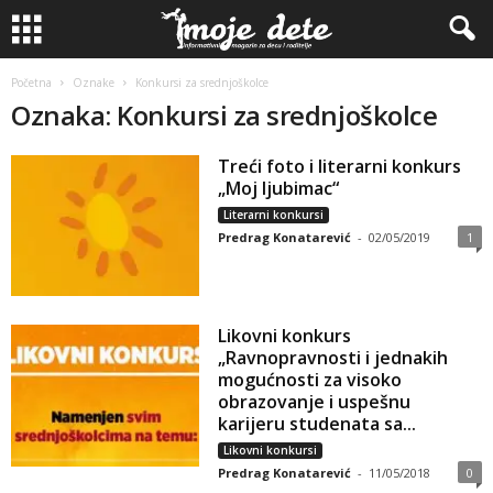
Početna
Oznake
Konkursi za srednjoškolce
Oznaka: Konkursi za srednjoškolce
Treći foto i literarni konkurs
„Moj lјubimac“
Literarni konkursi
Predrag Konatarević
-
02/05/2019
1
Likovni konkurs
„Ravnopravnosti i jednakih
mogućnosti za visoko
obrazovanje i uspešnu
karijeru studenata sa...
Likovni konkursi
Predrag Konatarević
-
11/05/2018
0