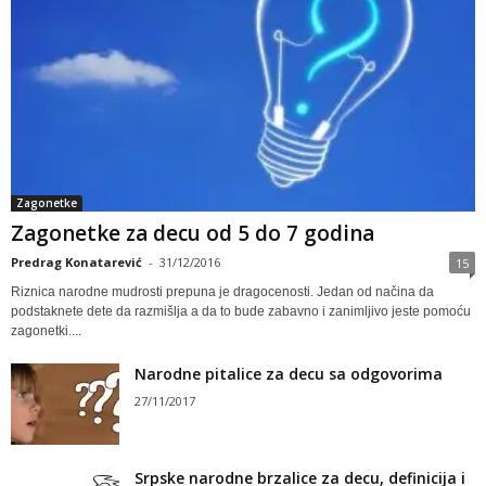
Zagonetke
Zagonetke za decu od 5 do 7 godina
Predrag Konatarević
-
31/12/2016
15
Riznica narodne mudrosti prepuna je dragocenosti. Jedan od načina da
podstaknete dete da razmišlja a da to bude zabavno i zanimljivo jeste pomoću
zagonetki....
Narodne pitalice za decu sa odgovorima
27/11/2017
Srpske narodne brzalice za decu, definicija i