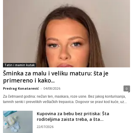
Tatin i mamin kutak
Šminka za malu i veliku maturu: šta je
primereno i kako...
Predrag Konatarević
-
04/08/2026
0
Za četrnaest godina: nežan ten, maskara, roze usne. Bez jakog konturisanja,
tamnih senki i prevelikih veštačkih trepavica. Dogovor se pravi kod kuće, uz...
Kupovina za bebu bez pritiska: Šta
roditeljima zaista treba, a šta...
22/07/2026