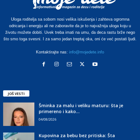
Uloga roditelja sa sobom nosi velika iskušenja i zahteva ogromna
odricanja i energiju ali ne zaboravite da je to najvažnija uloga koju u
životu možete dobiti. Uvek treba imati na umu, da deca rastu brže nego
što smo toga svesni. I za samo jedan treptaj oka, oni će već postati ljudi.
Kontaktirajte nas:
info@mojedete.info
JOŠ VESTI
Šminka za malu i veliku maturu: šta je
primereno i kako...
04/08/2026
Kupovina za bebu bez pritiska: Šta