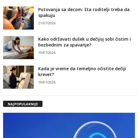
Putovanja sa decom: šta roditelji treba da
spakuju
21/07/2026
Kako održavati dušek u dečijoj sobi čistim i
bezbednim za spavanje?
19/07/2026
Kada je vreme da temeljno očistite dečiji
krevet?
19/07/2026
NAJPOPULARNIJE