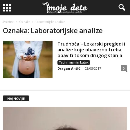
Početna
Oznake
Laboratorijske analize
Oznaka: Laboratorijske analize
Trudnoća – Lekarski pregledi i
analize koje obavezno treba
obaviti tokom drugog stanja
Tatin i mamin kutak
Dragan Antić
-
02/05/2017
0
NAJNOVIJE