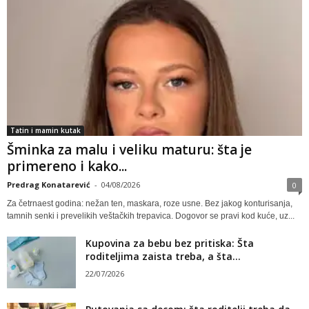
Tatin i mamin kutak
Šminka za malu i veliku maturu: šta je
primereno i kako...
Predrag Konatarević
-
04/08/2026
0
Za četrnaest godina: nežan ten, maskara, roze usne. Bez jakog konturisanja,
tamnih senki i prevelikih veštačkih trepavica. Dogovor se pravi kod kuće, uz...
Kupovina za bebu bez pritiska: Šta
roditeljima zaista treba, a šta...
22/07/2026