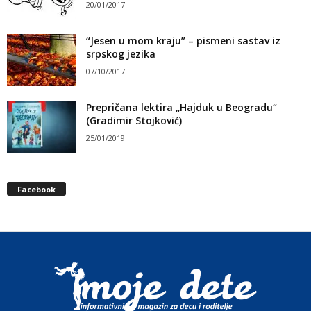
20/01/2017
“Jesen u mom kraju” – pismeni sastav iz
srpskog jezika
07/10/2017
Prepričana lektira „Hajduk u Beogradu“
(Gradimir Stojković)
25/01/2019
Facebook