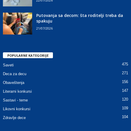
22/07/2026
Putovanja sa decom: šta roditelji treba da
spakuju
21/07/2026
POPULARNE KATEGORIJE
475
Saveti
271
Deca za decu
156
Obaveštenja
147
Literarni konkursi
120
Sastavi - teme
109
Likovni konkursi
104
Zdravlje dece