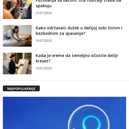
Putovanja sa decom: šta roditelji treba da
spakuju
21/07/2026
Kako održavati dušek u dečijoj sobi čistim i
bezbednim za spavanje?
19/07/2026
Kada je vreme da temeljno očistite dečiji
krevet?
19/07/2026
NAJPOPULARNIJE