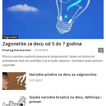
Zagonetke
Zagonetke za decu od 5 do 7 godina
Predrag Konatarević
-
31/12/2016
15
Riznica narodne mudrosti prepuna je dragocenosti. Jedan od načina da
podstaknete dete da razmišlja a da to bude zabavno i zanimljivo jeste pomoću
zagonetki....
Narodne pitalice za decu sa odgovorima
27/11/2017
Srpske narodne brzalice za decu, definicija i
primeri