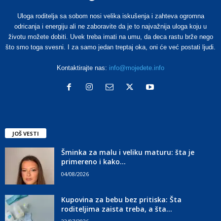
Uloga roditelja sa sobom nosi velika iskušenja i zahteva ogromna
odricanja i energiju ali ne zaboravite da je to najvažnija uloga koju u
životu možete dobiti. Uvek treba imati na umu, da deca rastu brže nego
što smo toga svesni. I za samo jedan treptaj oka, oni će već postati ljudi.
Kontaktirajte nas:
info@mojedete.info
JOŠ VESTI
Šminka za malu i veliku maturu: šta je
primereno i kako...
04/08/2026
Kupovina za bebu bez pritiska: Šta
roditeljima zaista treba, a šta...