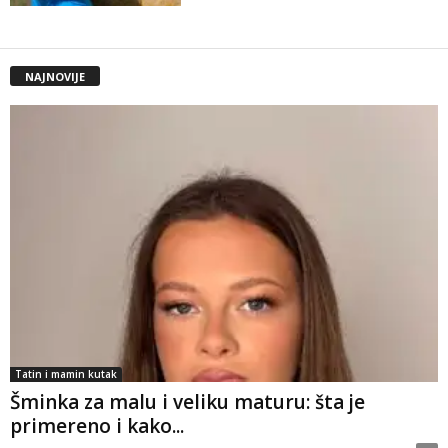
NAJNOVIJE
Tatin i mamin kutak
Šminka za malu i veliku maturu: šta je
primereno i kako...