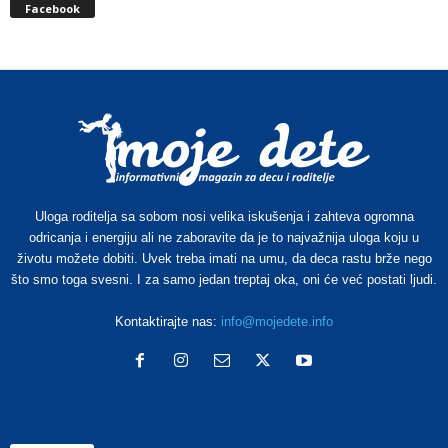
Facebook
Uloga roditelja sa sobom nosi velika iskušenja i zahteva ogromna
odricanja i energiju ali ne zaboravite da je to najvažnija uloga koju u
životu možete dobiti. Uvek treba imati na umu, da deca rastu brže nego
što smo toga svesni. I za samo jedan treptaj oka, oni će već postati ljudi.
Kontaktirajte nas:
info@mojedete.info