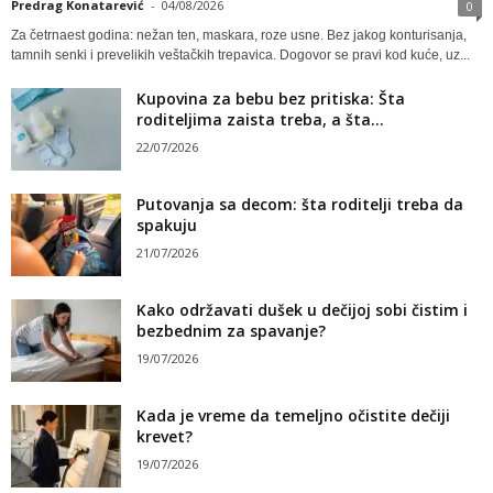
Predrag Konatarević
-
04/08/2026
0
Za četrnaest godina: nežan ten, maskara, roze usne. Bez jakog konturisanja,
tamnih senki i prevelikih veštačkih trepavica. Dogovor se pravi kod kuće, uz...
Kupovina za bebu bez pritiska: Šta
roditeljima zaista treba, a šta...
22/07/2026
Putovanja sa decom: šta roditelji treba da
spakuju
21/07/2026
Kako održavati dušek u dečijoj sobi čistim i
bezbednim za spavanje?
19/07/2026
Kada je vreme da temeljno očistite dečiji
krevet?
19/07/2026