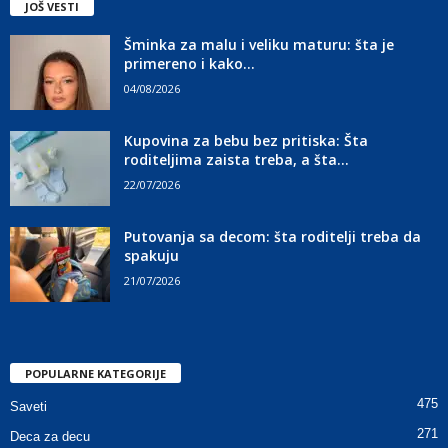
JOŠ VESTI
Šminka za malu i veliku maturu: šta je
primereno i kako...
04/08/2026
Kupovina za bebu bez pritiska: Šta
roditeljima zaista treba, a šta...
22/07/2026
Putovanja sa decom: šta roditelji treba da
spakuju
21/07/2026
POPULARNE KATEGORIJE
475
Saveti
271
Deca za decu