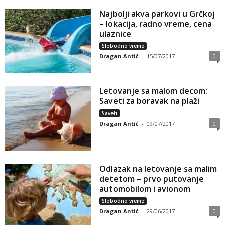
Najbolji akva parkovi u Grčkoj
– lokacija, radno vreme, cena
ulaznice
Slobodno vreme
Dragan Antić
-
15/07/2017
0
Letovanje sa malom decom:
Saveti za boravak na plaži
Saveti
Dragan Antić
-
09/07/2017
0
Odlazak na letovanje sa malim
detetom – prvo putovanje
automobilom i avionom
Slobodno vreme
Dragan Antić
-
29/06/2017
0