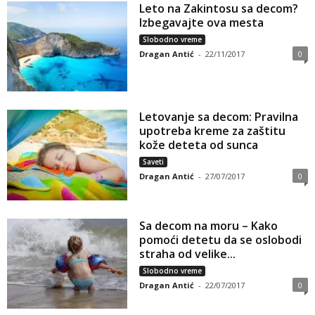
Leto na Zakintosu sa decom?
Izbegavajte ova mesta
Slobodno vreme
Dragan Antić
-
22/11/2017
0
Letovanje sa decom: Pravilna
upotreba kreme za zaštitu
kože deteta od sunca
Saveti
Dragan Antić
-
27/07/2017
0
Sa decom na moru – Kako
pomoći detetu da se oslobodi
straha od velike...
Slobodno vreme
Dragan Antić
-
22/07/2017
0