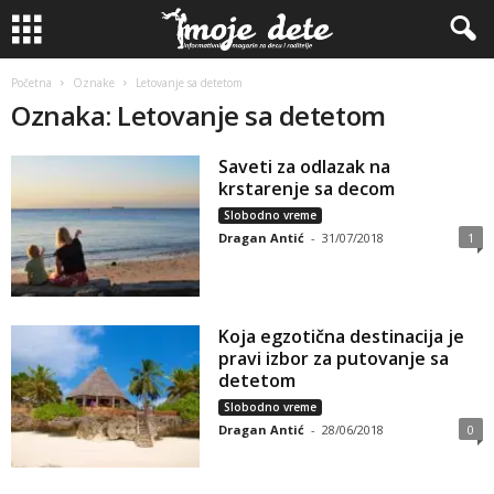
Početna
Oznake
Letovanje sa detetom
Oznaka: Letovanje sa detetom
Saveti za odlazak na
krstarenje sa decom
Slobodno vreme
Dragan Antić
-
31/07/2018
1
Koja egzotična destinacija je
pravi izbor za putovanje sa
detetom
Slobodno vreme
Dragan Antić
-
28/06/2018
0