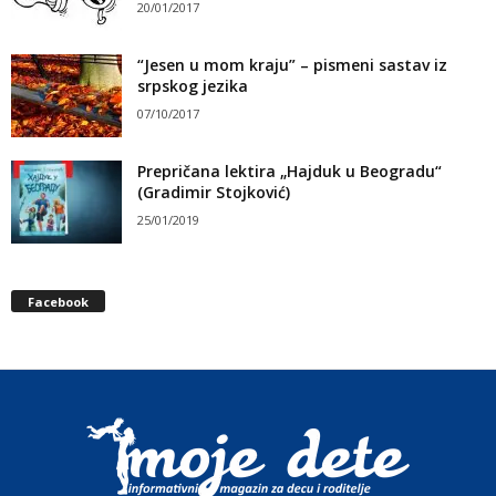
20/01/2017
“Jesen u mom kraju” – pismeni sastav iz
srpskog jezika
07/10/2017
Prepričana lektira „Hajduk u Beogradu“
(Gradimir Stojković)
25/01/2019
Facebook