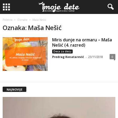
Početna
Oznake
Maša Nešić
Oznaka: Maša Nešić
Miris dunje na ormaru – Maša
Nešić (4. razred)
Deca za decu
Predrag Konatarević
-
23/11/2018
0
NAJNOVIJE