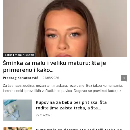
Tatin i mamin kutak
Šminka za malu i veliku maturu: šta je
primereno i kako...
Predrag Konatarević
-
04/08/2026
0
Za četrnaest godina: nežan ten, maskara, roze usne. Bez jakog konturisanja,
tamnih senki i prevelikih veštačkih trepavica. Dogovor se pravi kod kuće, uz...
Kupovina za bebu bez pritiska: Šta
roditeljima zaista treba, a šta...
22/07/2026