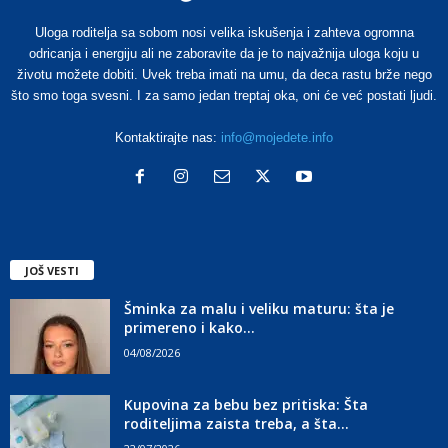
Uloga roditelja sa sobom nosi velika iskušenja i zahteva ogromna
odricanja i energiju ali ne zaboravite da je to najvažnija uloga koju u
životu možete dobiti. Uvek treba imati na umu, da deca rastu brže nego
što smo toga svesni. I za samo jedan treptaj oka, oni će već postati ljudi.
Kontaktirajte nas:
info@mojedete.info
JOŠ VESTI
Šminka za malu i veliku maturu: šta je
primereno i kako...
04/08/2026
Kupovina za bebu bez pritiska: Šta
roditeljima zaista treba, a šta...