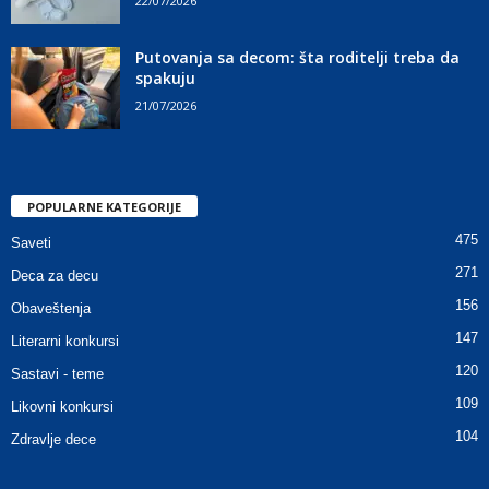
22/07/2026
Putovanja sa decom: šta roditelji treba da
spakuju
21/07/2026
POPULARNE KATEGORIJE
475
Saveti
271
Deca za decu
156
Obaveštenja
147
Literarni konkursi
120
Sastavi - teme
109
Likovni konkursi
104
Zdravlje dece