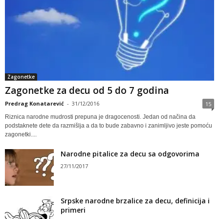
Zagonetke
Zagonetke za decu od 5 do 7 godina
Predrag Konatarević
-
31/12/2016
15
Riznica narodne mudrosti prepuna je dragocenosti. Jedan od načina da
podstaknete dete da razmišlja a da to bude zabavno i zanimljivo jeste pomoću
zagonetki....
Narodne pitalice za decu sa odgovorima
27/11/2017
Srpske narodne brzalice za decu, definicija i
primeri