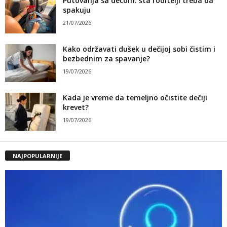
Putovanja sa decom: šta roditelji treba da
spakuju
21/07/2026
Kako održavati dušek u dečijoj sobi čistim i
bezbednim za spavanje?
19/07/2026
Kada je vreme da temeljno očistite dečiji
krevet?
19/07/2026
NAJPOPULARNIJE